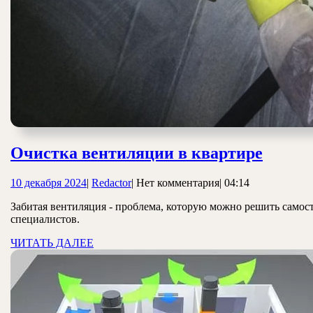
Очист
Очистка вентиляции в квартире
венти
10
Redactor
10 декабря 2024
|
Redactor
|
Нет комментария
|
04:14
в
декабря
кварт
Забитая вентиляция - проблема, которую можно решить самост
2024
специалистов.
ЧИТАТЬ
ЧИТАТЬ ДАЛЕЕ
ДАЛЕЕ