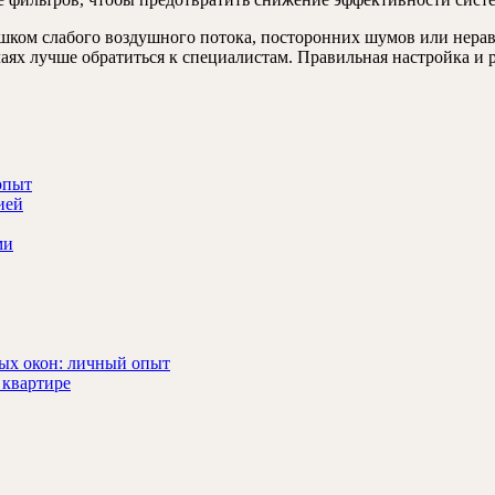
шком слабого воздушного потока, посторонних шумов или нерав
аях лучше обратиться к специалистам. Правильная настройка и
опыт
ией
ми
вых окон: личный опыт
 квартире