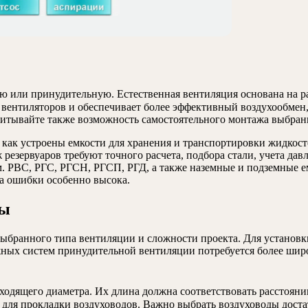
ую или принудительную. Естественная вентиляция основана на 
 вентиляторов и обеспечивает более эффективный воздухообмен
Учитывайте также возможность самостоятельного монтажа выбран
 как устроены емкости для хранения и транспортировки жидкост
езервуаров требуют точного расчета, подбора стали, учета давл
. РВС, РГС, РГСН, РГСП, РГД, а также наземные и подземные е
на ошибки особенно высока.
ты
ыбранного типа вентиляции и сложности проекта. Для установк
жных систем принудительной вентиляции потребуется более ши
одящего диаметра. Их длина должна соответствовать расстоян
 для прокладки воздуховодов. Важно выбрать воздуховоды доста