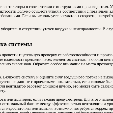
те вентиляторы в соответствии с инструкциями производителя. 
ктросети должно осуществляться в соответствии с правилами эл
ебованиями. Если вы используете регуляторы скорости, настройт
 убедитесь в отсутствии утечек воздуха и неисправностей. В с
йка системы
провести тщательную проверку ее работоспособности и произве
те надежность крепления всех элементов системы, включая вен
нию сквозняков. Обратите особое внимание на места прохождени
в. Включите систему и оцените силу воздушного потока на выхо
лученные данные с проектными показателями, если таковые был
ли вентилятор работает слишком шумно, это может быть связано
сту.
ты вентиляторов, если таковая предусмотрена. Для этого исполь
и оптимальный баланс между эффективностью вентиляции и уро
тся недостаточная вентиляция, возможно, потребуется корректи
е фильтров, чтобы предотвратить снижение эффективности сист