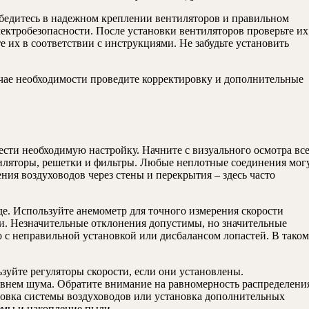
Убедитесь в надежном креплении вентиляторов и правильном
ектробезопасности. После установки вентиляторов проверьте их
е их в соответствии с инструкциями. Не забудьте установить
лучае необходимости проведите корректировку и дополнительные
сти необходимую настройку. Начните с визуального осмотра вс
тиляторы, решетки и фильтры. Любые неплотные соединения мог
я воздуховодов через стены и перекрытия – здесь часто
де. Используйте анемометр для точного измерения скорости
и. Незначительные отклонения допустимы, но значительные
 с неправильной установкой или дисбалансом лопастей. В таком
зуйте регуляторы скорости, если они установлены.
внем шума. Обратите внимание на равномерность распределени
ровка системы воздуховодов или установка дополнительных
емы и накопление пыли.