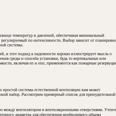
разнице температур и давлений, обеспечивая минимальный
, регулируемый по интенсивности. Выбор зависит от планировк
ной системы.
ей, и этот подход к надежности хорошо иллюстрирует мысль о
ения среды и способа установки, будь то вертикальные или
мкости, включая еп и епп, применяются как пожарные резервуар
и простой системы естественной вентиляции вам может
рокий набор. Рассмотрим примерный список для принудительной
ию между вентилятором и вентиляционными отверстиями. Учтит
точного диаметра для обеспечения необходимого объема