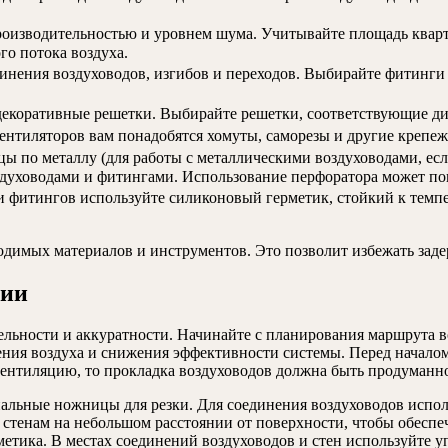
оизводительностью и уровнем шума. Учитывайте площадь кварт
го потока воздуха.
нения воздуховодов, изгибов и переходов. Выбирайте фитинги и
екоративные решетки. Выбирайте решетки, соответствующие ди
ентиляторов вам понадобятся хомуты, саморезы и другие крепе
ы по металлу (для работы с металлическими воздуховодами, если
здуховодами и фитингами. Использование перфоратора может по
и фитингов используйте силиконовый герметик, стойкий к темп
ходимых материалов и инструментов. Это позволит избежать зад
ции
ельности и аккуратности. Начинайте с планирования маршрута
ения воздуха и снижения эффективности системы. Перед началом р
вентиляцию, то прокладка воздуховодов должна быть продуманн
иальные ножницы для резки. Для соединения воздуховодов испо
стенам на небольшом расстоянии от поверхности, чтобы обеспеч
тика. В местах соединений воздуховодов и стен используйте уп