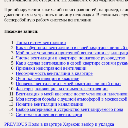
При обнаружении каких-либо неисправностей, например, сли
диагностику и устранить причину неполадки. В сложных случ
бесперебойную работу системы вентиляции.
Похожие записи:
Типы систем вентиляции
Как я обустроил вентиляцию в своей квартире: личный 
Мой опыт установки приточной вентиляции с фильтрац
Чистка вентиляции в квартире: пошаговое руководство
Как я сделал вентиляцию в своей квартире своими рука
Признаки неисправной вентиляции
Необходимость вентиляции в квартире
Очистка вентиляции в квартире
Проверка вентиляции в моей квартире: личный опыт
Факторы, влияющие на стоимость вентиляции
Вентиляция в моей квартире после установки пластико
Моя история борьбы с душной атмосферой в московской
Понятие вентиляции канализации
Выбор материалов и устройство вентилируемого пола
Система отопления и вентиляции
Навигация
Предыдущая
PREVIOUS
Полы в квартире Харьков: выбор и укладка