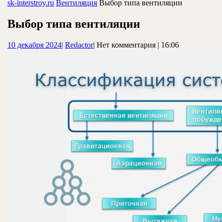
ЗАКРЫТЬ
sk-interstroy.ru
Вентиляция
Выбор типа вентиляции
Выбор типа вентиляции
10
Redactor
10 декабря 2024
|
Redactor
|
Нет комментария
|
16:06
декабря
2024