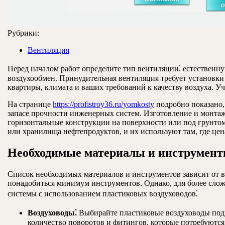
Рубрики:
Вентиляция
Перед началом работ определите тип вентиляции⁚ естественн
воздухообмен. Принудительная вентиляция требует установки
квартиры, климата и ваших требований к качеству воздуха. 
На странице
https://profistroy36.ru/yomkosty
подробно показано,
запасе прочности инженерных систем. Изготовление и монтаж р
горизонтальные конструкции на поверхности или под грунтом
или хранилища нефтепродуктов, и их используют там, где це
Необходимые материалы и инструмен
Список необходимых материалов и инструментов зависит от в
понадобиться минимум инструментов. Однако, для более сло
системы с использованием пластиковых воздуховодов⁚
Воздуховоды⁚
Выбирайте пластиковые воздуховоды подх
количество поворотов и фитингов, которые потребуются