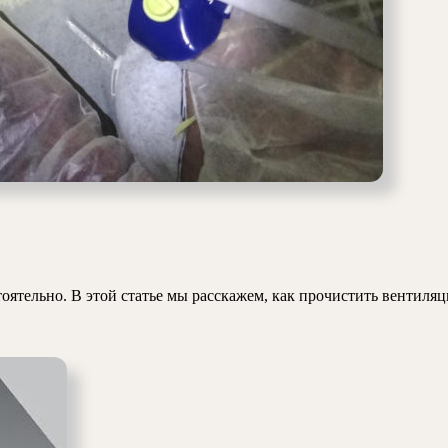
ка
ляции
ире
оятельно. В этой статье мы расскажем, как прочистить вентиля