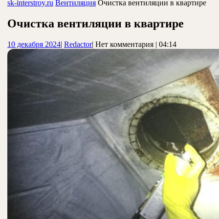
ЗАКРЫТЬ
sk-interstroy.ru
Вентиляция
Очистка вентиляции в квартире
Очистка вентиляции в квартире
10
Redactor
10 декабря 2024
|
Redactor
|
Нет комментария
|
04:14
декабря
2024