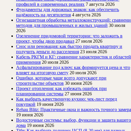
профилей в современных реалиях
7 августа 2026
Фундаменты для дорожных знаков: как обеспечить
надёжность на десятилетия
4 августа 2026
Огнезащитная обработка металлоконструкций: сравнени
методов для промышленных и жилых зданий
30 июля
2026
Озеленение придомовой территории: что заложить в
проект, чтобы двор продавал
27 июля 2026
Снос или реновация: как быстро продать квартиру и
получить деньги до расселения
23 июля 2026
Кабель РКГМ и КГ: сравнение характеристик и областей
применения
20 июля 2026
Асфальтирование под ключ: как формируется цена и что
влияет на итоговую смету
20 июля 2026
Ошибки, которые чаще всего допускают при
строительстве объектов
30 июня 2026
Проект отопления: как избежать ошибок при
планировании системы
27 июня 2026
Как выбрать качественную кухню: чек-лист перед
покупкой
19 июня 2026
Rehau Blitz: Практичные окна и важность точного замер
19 июня 2026
Водосточные системы: выбор, функции и защита вашего
дома
19 июня 2026
Title: Как выбрать толщину ЦСП (8-20 мм) для разных