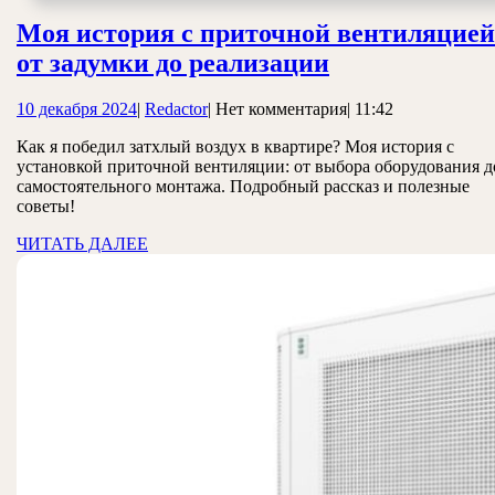
Моя история с приточной вентиляцией
Моя
от задумки до реализации
история
10
Redactor
10 декабря 2024
|
Redactor
|
Нет комментария
|
11:42
с
декабря
приточной
Как я победил затхлый воздух в квартире? Моя история с
2024
установкой приточной вентиляции: от выбора оборудования д
вентиляцией:
самостоятельного монтажа. Подробный рассказ и полезные
от
советы!
задумки
ЧИТАТЬ
ЧИТАТЬ ДАЛЕЕ
ДАЛЕЕ
до
реализации