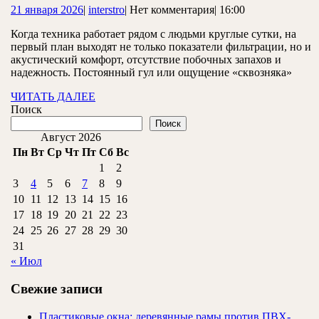
21
interstro
21 января 2026
|
interstro
|
Нет комментария
|
16:00
без
января
раб
Когда техника работает рядом с людьми круглые сутки, на
2026
первый план выходят не только показатели фильтрации, но и
—
акустический комфорт, отсутствие побочных запахов и
ка
надежность. Постоянный гул или ощущение «сквозняка»
воз
ЧИТАТЬ
ЧИТАТЬ ДАЛЕЕ
ДАЛЕЕ
Поиск
Аэ
Поиск
под
Август 2026
для
Пн
Вт
Ср
Чт
Пт
Сб
Вс
1
2
кру
3
4
5
6
7
8
9
исп
10
11
12
13
14
15
16
17
18
19
20
21
22
23
24
25
26
27
28
29
30
31
« Июл
Свежие записи
Пластиковые окна: деревянные рамы против ПВХ-