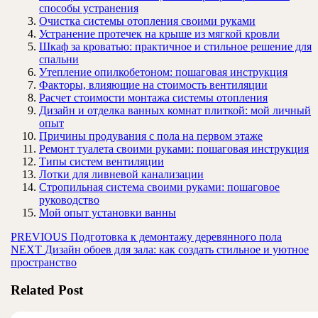
способы устранения
Очистка системы отопления своими руками
Устранение протечек на крыше из мягкой кровли
Шкаф за кроватью: практичное и стильное решение для
спальни
Утепление опилкобетоном: пошаговая инструкция
Факторы, влияющие на стоимость вентиляции
Расчет стоимости монтажа системы отопления
Дизайн и отделка ванных комнат плиткой: мой личный
опыт
Причины продувания с пола на первом этаже
Ремонт туалета своими руками: пошаговая инструкция
Типы систем вентиляции
Лотки для ливневой канализации
Стропильная система своими руками: пошаговое
руководство
Мой опыт установки ванны
Навигация
Предыдущая
PREVIOUS
Подготовка к демонтажу деревянного пола
Следующая
запись:
NEXT
Дизайн обоев для зала: как создать стильное и уютное
по
запись:
пространство
записям
Related Post