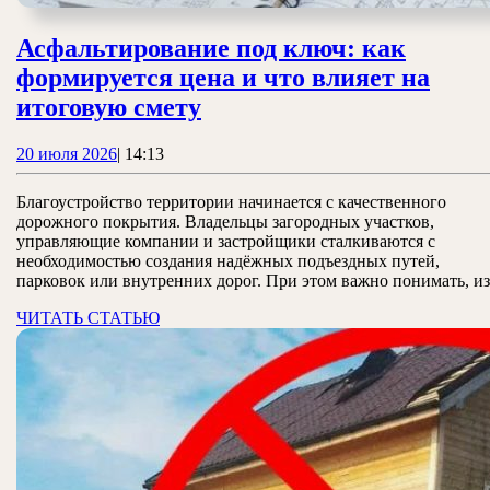
Асфальтирование под ключ: как
формируется цена и что влияет на
Асфальтирование
итоговую смету
под
20
20 июля 2026
|
14:13
ключ:
июля
как
2026
Благоустройство территории начинается с качественного
формируется
дорожного покрытия. Владельцы загородных участков,
управляющие компании и застройщики сталкиваются с
цена
необходимостью создания надёжных подъездных путей,
и
парковок или внутренних дорог. При этом важно понимать, из
что
ЧИТАТЬ
ЧИТАТЬ СТАТЬЮ
СТАТЬЮ
влияет
на
итоговую
смету