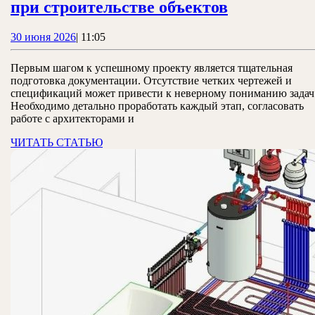
Ошибки,
при строительстве объектов
которые
30
30 июня 2026
|
11:05
чаще
июня
всего
2026
Первым шагом к успешному проекту является тщательная
допускают
подготовка документации. Отсутствие четких чертежей и
спецификаций может привести к неверному пониманию задач
при
Необходимо детально проработать каждый этап, согласовать
строительс
работе с архитекторами и
объектов
ЧИТАТЬ
ЧИТАТЬ СТАТЬЮ
СТАТЬЮ