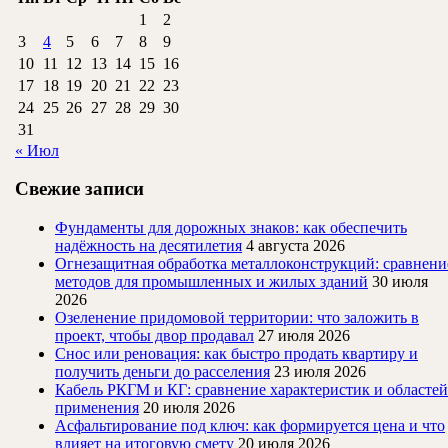
разных
1
2
3
4
5
6
7
8
9
задач?
10
11
12
13
14
15
16
17
18
19
20
21
22
23
24
25
26
27
28
29
30
31
« Июл
Свежие записи
Фундаменты для дорожных знаков: как обеспечить
надёжность на десятилетия
4 августа 2026
Огнезащитная обработка металлоконструкций: сравнени
методов для промышленных и жилых зданий
30 июля
2026
Озеленение придомовой территории: что заложить в
проект, чтобы двор продавал
27 июля 2026
Снос или реновация: как быстро продать квартиру и
получить деньги до расселения
23 июля 2026
Кабель РКГМ и КГ: сравнение характеристик и областей
применения
20 июля 2026
Асфальтирование под ключ: как формируется цена и что
влияет на итоговую смету
20 июля 2026