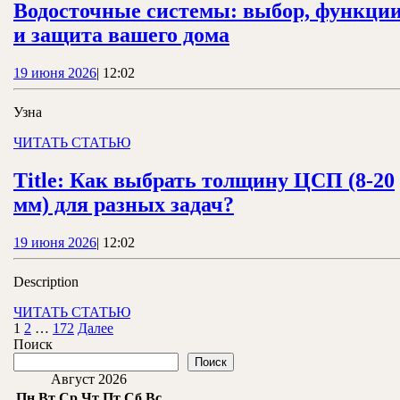
точного
Водосточные системы: выбор, функци
замера
Водосточные
и защита вашего дома
системы:
19
19 июня 2026
|
12:02
выбор,
июня
функции
2026
Узна
и
ЧИТАТЬ
ЧИТАТЬ СТАТЬЮ
защита
СТАТЬЮ
вашего
Title: Как выбрать толщину ЦСП (8-20
дома
Title:
мм) для разных задач?
Как
19
19 июня 2026
|
12:02
выбрать
июня
толщину
2026
Description
ЦСП
ЧИТАТЬ
ЧИТАТЬ СТАТЬЮ
(8-
Пагинация
СТАТЬЮ
1
2
…
172
Далее
Поиск
20
записей
Поиск
мм)
Август 2026
для
Пн
Вт
Ср
Чт
Пт
Сб
Вс