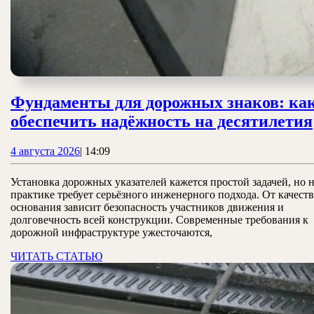
Фундаменты для дорожных знаков: ка
обеспечить надёжность на десятилетия
4
4 августа 2026
|
14:09
августа
2026
Установка дорожных указателей кажется простой задачей, но 
практике требует серьёзного инженерного подхода. От качеств
основания зависит безопасность участников движения и
долговечность всей конструкции. Современные требования к
дорожной инфраструктуре ужесточаются,
ЧИТАТЬ
ЧИТАТЬ СТАТЬЮ
СТАТЬЮ