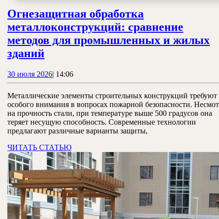
Огнезащитная обработка
металлоконструкций: сравнение
методов для промышленных и жилых
Огнезащитная
зданий
обработка
30
30 июля 2026
|
14:06
металлоконструкций:
июля
сравнение
2026
Металлические элементы строительных конструкций требуют
методов
особого внимания в вопросах пожарной безопасности. Несмот
на прочность стали, при температуре выше 500 градусов она
для
теряет несущую способность. Современные технологии
промышленных
предлагают различные варианты защиты,
и
ЧИТАТЬ
ЧИТАТЬ СТАТЬЮ
СТАТЬЮ
жилых
зданий