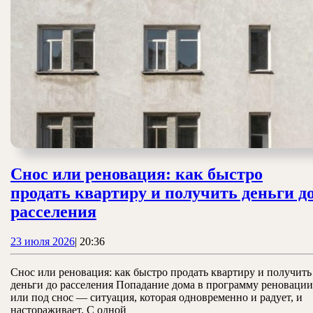
Снос или реновация: как быстро
продать квартиру и получить деньги д
Снос
расселения
или
23
23 июля 2026
|
20:36
реновация:
июля
как
2026
Снос или реновация: как быстро продать квартиру и получить
быстро
деньги до расселения Попадание дома в программу реновации
или под снос — ситуация, которая одновременно и радует, и
продать
настораживает. С одной