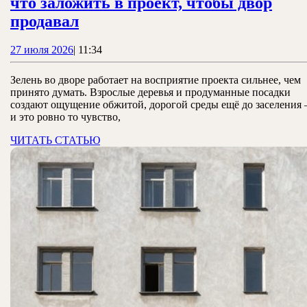
что заложить в проект, чтобы двор
Озеленение
продавал
придомовой
27
27 июля 2026
|
11:34
территории:
июля
что
2026
Зелень во дворе работает на восприятие проекта сильнее, чем
заложить
принято думать. Взрослые деревья и продуманные посадки
создают ощущение обжитой, дорогой среды ещё до заселения
в
и это ровно то чувство,
проект,
ЧИТАТЬ
ЧИТАТЬ СТАТЬЮ
чтобы
СТАТЬЮ
двор
продавал