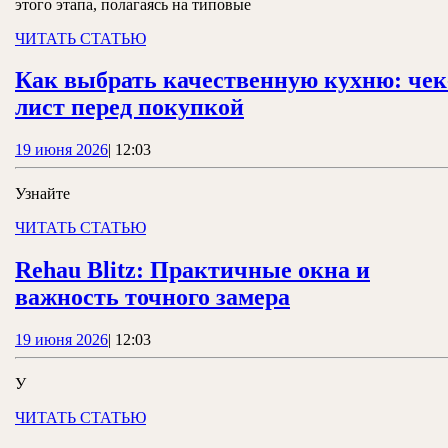
пл
этого этапа, полагаясь на типовые
си
ЧИТАТЬ
ЧИТАТЬ СТАТЬЮ
СТАТЬЮ
Как выбрать качественную кухню: чек
Как
лист перед покупкой
выбрать
19
19 июня 2026
|
12:03
качественную
июня
кухню:
2026
Узнайте
чек-
ЧИТАТЬ
ЧИТАТЬ СТАТЬЮ
лист
СТАТЬЮ
перед
Rehau Blitz: Практичные окна и
покупкой
Rehau
важность точного замера
Blitz:
19
19 июня 2026
|
12:03
Практичные
июня
окна
2026
У
и
ЧИТАТЬ
ЧИТАТЬ СТАТЬЮ
важность
СТАТЬЮ