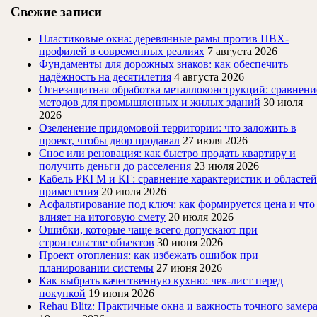
Свежие записи
Пластиковые окна: деревянные рамы против ПВХ-
профилей в современных реалиях
7 августа 2026
Фундаменты для дорожных знаков: как обеспечить
надёжность на десятилетия
4 августа 2026
Огнезащитная обработка металлоконструкций: сравнени
методов для промышленных и жилых зданий
30 июля
2026
Озеленение придомовой территории: что заложить в
проект, чтобы двор продавал
27 июля 2026
Снос или реновация: как быстро продать квартиру и
получить деньги до расселения
23 июля 2026
Кабель РКГМ и КГ: сравнение характеристик и областей
применения
20 июля 2026
Асфальтирование под ключ: как формируется цена и что
влияет на итоговую смету
20 июля 2026
Ошибки, которые чаще всего допускают при
строительстве объектов
30 июня 2026
Проект отопления: как избежать ошибок при
планировании системы
27 июня 2026
Как выбрать качественную кухню: чек-лист перед
покупкой
19 июня 2026
Rehau Blitz: Практичные окна и важность точного замер