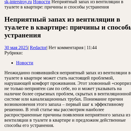
ЗАКРЫТЬ
sk-interstroy.ru
Новости
Неприятный запах из вентиляции в
туалете в квартире: причины и способы устранения
Неприятный запах из вентиляции в
туалете в квартире: причины и способ
устранения
30
Redactor
30 мая 2025
|
Redactor
|
Нет комментария
|
11:44
мая
Рубрики:
2025
Новости
Неожиданно появившийся неприятный запах из вентиляции в
туалете в квартире может стать настоящей проблемой,
нарушающей комфорт проживания. Этот зловонный «сюрпри
не только неприятен сам по себе, но и может указывать на
наличие более серьезных проблем, скрытых в вентиляционно
системе или канализационных трубах. Понимание причин
возникновения этого запаха – первый шаг к эффективному
решению. В этой статье мы рассмотрим наиболее
распространенные причины появления неприятного запаха из
вентиляции в туалете в квартире и предложим действенные
способы его устранения.