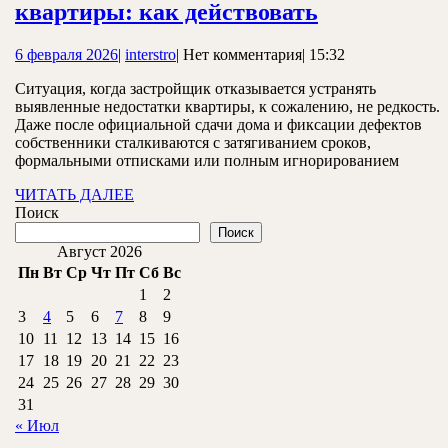
Отказ
квартиры: как действовать
ПИК
6
interstro
6 февраля 2026
|
interstro
|
Нет комментария
|
15:32
устранять
февраля
недостатки
Ситуация, когда застройщик отказывается устранять
2026
выявленные недостатки квартиры, к сожалению, не редкость.
квартиры:
Даже после официальной сдачи дома и фиксации дефектов
как
собственники сталкиваются с затягиванием сроков,
формальными отписками или полным игнорированием
действоват
ЧИТАТЬ
ЧИТАТЬ ДАЛЕЕ
ДАЛЕЕ
Поиск
Поиск
Август 2026
Пн
Вт
Ср
Чт
Пт
Сб
Вс
1
2
3
4
5
6
7
8
9
10
11
12
13
14
15
16
17
18
19
20
21
22
23
24
25
26
27
28
29
30
31
« Июл