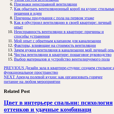
Признаки неисправной вентиляции
Как обыграть вентиляционный короб на кухне: стильны
решения и идеи
Причины продувания с пола на первом этаже
Как я обустроил вентиляцию в своей квартире: личный
опыт
Неисправность вентиляции в квартире: причины и
способы устранения
Мой опыт с обратным клапаном для канализации
Факторы, влияющие на стоимость вентиляции
Зачем нужна вентиляция в канализации мой личный оп
Чистка вентиляции в квартире: пошаговое руководство
Выбор материалов и устройство вентилируемого пола
Навигация
Предыдущая
PREVIOUS
Дизайн зала в квартире-студии: создаем стильное 
запись:
функциональное пространство
по
Следующая
NEXT
Аренда полевой кухни: как организовать горячее
записям
запись:
питание на любом мероприятии
Related Post
Цвет в интерьере спальни: психология
Цвет
оттенков и удачные комбинаци