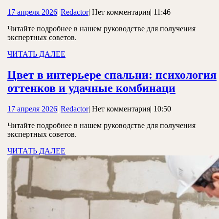
в
17
Redactor
17 апреля 2026
|
Redactor
|
Нет комментария
|
11:46
интерье
апреля
спальни
Читайте подробнее в нашем руководстве для получения
2026
экспертных советов.
психоло
ЧИТАТЬ
ЧИТАТЬ ДАЛЕЕ
оттенко
ДАЛЕЕ
и
Цвет в интерьере спальни: психология
удачны
Цвет
оттенков и удачные комбинаци
комбин
в
17
Redactor
17 апреля 2026
|
Redactor
|
Нет комментария
|
10:50
интерье
апреля
спальни
Читайте подробнее в нашем руководстве для получения
2026
экспертных советов.
психоло
ЧИТАТЬ
ЧИТАТЬ ДАЛЕЕ
оттенко
ДАЛЕЕ
и
удачны
комбин