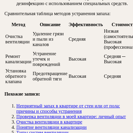
дезинфекцию с использованием специальных средств.
Сравнительная таблица методов устранения запаха:
Метод
Описание
Эффективность
Стоимост
Низкая
Удаление грязи
Очистка
(самостоятель
и пыли из
Средняя
вентиляции
Высокая
каналов
(профессиона
Устранение
Ремонт
Средняя ─
утечек и
Высокая
канализации
Высокая
повреждений
Установка
Предотвращение
обратного
Высокая
Средняя
обратной тяги
клапана
Похожие записи:
Неприятный запах в квартире от стен или от пола:
причины и способы устранения
Проверка вентиляции в моей квартире: личный опыт
Очистка вентиляции в квартире
Понятие вентиляции канализации
Типы систем вентиляции