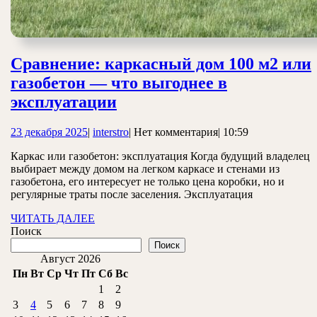
Сравнение: каркасный дом 100 м2 или
газобетон — что выгоднее в
Сравнение:
эксплуатации
каркасный
23
interstro
23 декабря 2025
|
interstro
|
Нет комментария
|
10:59
дом
декабря
100
Каркас или газобетон: эксплуатация Когда будущий владелец
2025
выбирает между домом на легком каркасе и стенами из
м2
газобетона, его интересует не только цена коробки, но и
или
регулярные траты после заселения. Эксплуатация
газобетон
ЧИТАТЬ
ЧИТАТЬ ДАЛЕЕ
ДАЛЕЕ
Поиск
—
Поиск
что
Август 2026
выгоднее
Пн
Вт
Ср
Чт
Пт
Сб
Вс
1
2
в
3
4
5
6
7
8
9
эксплуатации