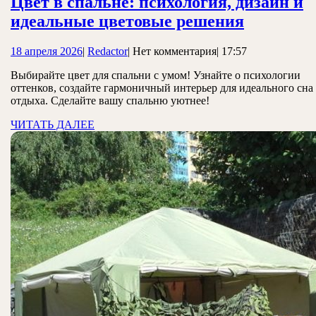
Цвет в спальне: психология, дизайн и
Цвет
идеальные цветовые решения
в
18
Redactor
18 апреля 2026
|
Redactor
|
Нет комментария
|
17:57
спальне:
апреля
психолог
Выбирайте цвет для спальни с умом! Узнайте о психологии
2026
оттенков, создайте гармоничный интерьер для идеального сна
дизайн
отдыха. Сделайте вашу спальню уютнее!
и
ЧИТАТЬ
ЧИТАТЬ ДАЛЕЕ
идеальн
ДАЛЕЕ
цветовы
решения