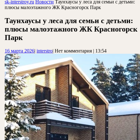
ЗАКРЫТЬ
sk-interstroy.ru
Новости
Таунхаусы у леса для семьи с детьми:
плюсы малоэтажного ЖК Красногорск Парк
Таунхаусы у леса для семьи с детьми:
плюсы малоэтажного ЖК Красногорск
Парк
16
interstro
16 марта 2026
|
interstro
|
Нет комментария
|
13:54
марта
2026