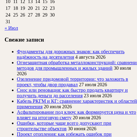
10
11
12
13
14
15
16
17
18
19
20
21
22
23
24
25
26
27
28
29
30
31
« Июл
Свежие записи
Фундаменты для дорожных знаков: как обеспечить
надёжность на десятилетия
4 августа 2026
Огнезащитная обработка металлоконструкций: сравнени
методов для промышленных и жилых зданий
30 июля
2026
Озеленение придомовой территории: что заложить в
проект, чтобы двор продавал
27 июля 2026
Снос или реновация: как быстро продать квартиру и
получить деньги до расселения
23 июля 2026
Кабель РКГМ и КГ: сравнение характеристик и областей
применения
20 июля 2026
Асфальтирование под ключ: как формируется цена и что
влияет на итоговую смету
20 июля 2026
Ошибки, которые чаще всего допускают при
строительстве объектов
30 июня 2026
Проект отопления: как избежать ошибок при