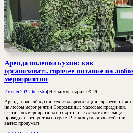
Аренда полевой кухни: как
организовать горячее питание на любо
Аренда
мероприятии
полевой
2
interstro
2 июня 2025
|
interstro
|
Нет комментария
|
09:59
кухни:
июня
как
Аренда полевой кухни: секреты организации горячего питани
2025
на любом мероприятии Современные массовые праздники,
организовать
фестивали, корпоративы и спортивные события всё чаще
горячее
проходят на открытом воздухе. В таких условиях особенно
важно продумать
питание
ЧИТАТЬ