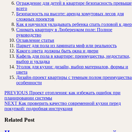
Ограждение для детей в квартире безопасность превыше
всего
Безопасность на высоте: аренда хомутовых лесов для
сложных проектов
Как я научился укладывать ребенка спать головой к две
Снимать квартиру в Люберецком поле: Полное
руководство
Оглавление статьи
Паркет для пола из ламината миф или реальность
Какого цвета должны быть окна и двери
Кафель для пола в квартире: преимущества, недостатки,
выбор и укладка
Уголок для кухни: дизайн, выбор материалов, формы и
цвета
Дизайн-проект квартиры с темным полом преимущества
особенности
Навигация
Предыдущая
PREVIOUS
Проект отопления: как избежать ошибок при
запись:
планировании системы
по
Следующая
NEXT
Как проверить качество современной кухни перед
записям
запись:
покупкой: подробная инструкция
Related Post