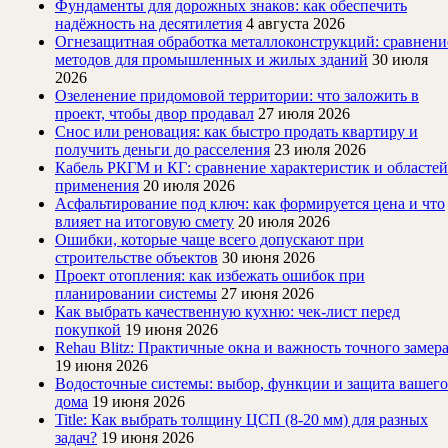
Фундаменты для дорожных знаков: как обеспечить
надёжность на десятилетия
4 августа 2026
Огнезащитная обработка металлоконструкций: сравнени
методов для промышленных и жилых зданий
30 июля
2026
Озеленение придомовой территории: что заложить в
проект, чтобы двор продавал
27 июля 2026
Снос или реновация: как быстро продать квартиру и
получить деньги до расселения
23 июля 2026
Кабель РКГМ и КГ: сравнение характеристик и областей
применения
20 июля 2026
Асфальтирование под ключ: как формируется цена и что
влияет на итоговую смету
20 июля 2026
Ошибки, которые чаще всего допускают при
строительстве объектов
30 июня 2026
Проект отопления: как избежать ошибок при
планировании системы
27 июня 2026
Как выбрать качественную кухню: чек-лист перед
покупкой
19 июня 2026
Rehau Blitz: Практичные окна и важность точного замер
19 июня 2026
Водосточные системы: выбор, функции и защита вашего
дома
19 июня 2026
Title: Как выбрать толщину ЦСП (8-20 мм) для разных
задач?
19 июня 2026