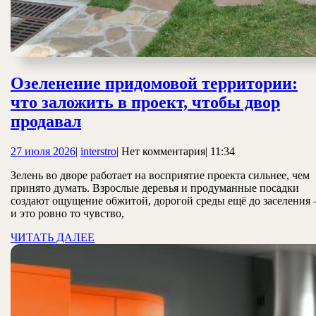
Озеленение придомовой территории:
что заложить в проект, чтобы двор
Озеленение
продавал
придомовой
27
interstro
27 июля 2026
|
interstro
|
Нет комментария
|
11:34
территории:
июля
что
Зелень во дворе работает на восприятие проекта сильнее, чем
2026
принято думать. Взрослые деревья и продуманные посадки
заложить
создают ощущение обжитой, дорогой среды ещё до заселения
в
и это ровно то чувство,
проект,
ЧИТАТЬ
ЧИТАТЬ ДАЛЕЕ
ДАЛЕЕ
чтобы
двор
продавал