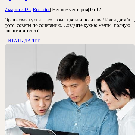
оранжевой
7
Redactor
7 марта 2025
|
Redactor
|
Нет комментария
|
06:12
кухни:
марта
идеи
Оранжевая кухня – это взрыв цвета и позитива! Идеи дизайна,
2025
фото, советы по сочетанию. Создайте кухню мечты, полную
и
энергии и тепла!
фото-
ЧИТАТЬ
ЧИТАТЬ ДАЛЕЕ
примеры
ДАЛЕЕ