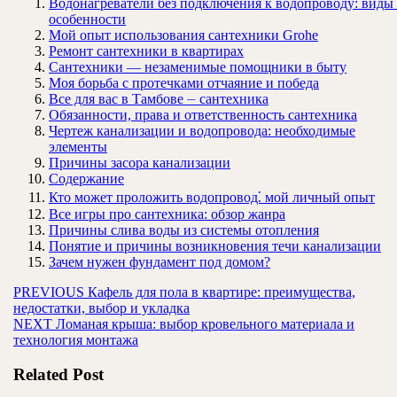
Водонагреватели без подключения к водопроводу: виды
особенности
Мой опыт использования сантехники Grohe
Ремонт сантехники в квартирах
Сантехники ― незаменимые помощники в быту
Моя борьба с протечками отчаяние и победа
Все для вас в Тамбове ⏤ сантехника
Обязанности, права и ответственность сантехника
Чертеж канализации и водопровода: необходимые
элементы
Причины засора канализации
Содержание
Кто может проложить водопровод⁚ мой личный опыт
Все игры про сантехника: обзор жанра
Причины слива воды из системы отопления
Понятие и причины возникновения течи канализации
Зачем нужен фундамент под домом?
Навигация
Предыдущая
PREVIOUS
Кафель для пола в квартире: преимущества,
запись:
недостатки, выбор и укладка
по
Следующая
NEXT
Ломаная крыша: выбор кровельного материала и
записям
запись:
технология монтажа
Related Post