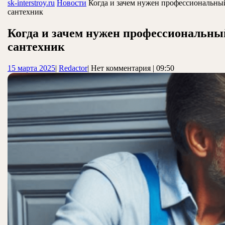
ЗАКРЫТЬ
sk-interstroy.ru
Новости
Когда и зачем нужен профессиональны
сантехник
Когда и зачем нужен профессиональны
сантехник
15
Redactor
15 марта 2025
|
Redactor
|
Нет комментария
|
09:50
марта
2025