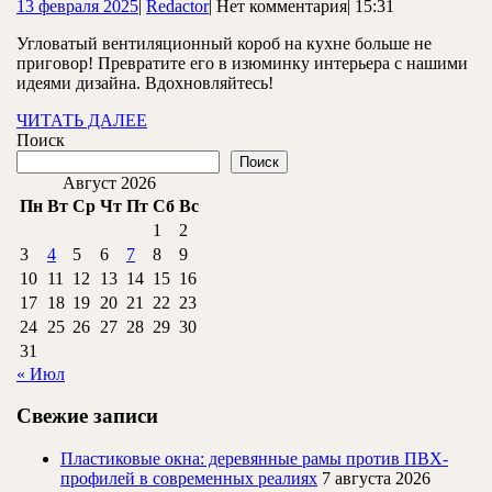
13
Redactor
13 февраля 2025
|
Redactor
|
Нет комментария
|
15:31
ве
февраля
кор
Угловатый вентиляционный короб на кухне больше не
2025
приговор! Превратите его в изюминку интерьера с нашими
на
идеями дизайна. Вдохновляйтесь!
кух
ЧИТАТЬ
ЧИТАТЬ ДАЛЕЕ
ст
ДАЛЕЕ
Поиск
ре
Поиск
Август 2026
и
Пн
Вт
Ср
Чт
Пт
Сб
Вс
иде
1
2
3
4
5
6
7
8
9
10
11
12
13
14
15
16
17
18
19
20
21
22
23
24
25
26
27
28
29
30
31
« Июл
Свежие записи
Пластиковые окна: деревянные рамы против ПВХ-
профилей в современных реалиях
7 августа 2026