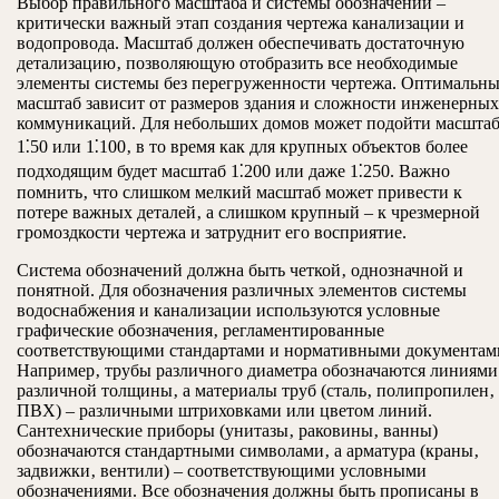
Выбор правильного масштаба и системы обозначений –
критически важный этап создания чертежа канализации и
водопровода. Масштаб должен обеспечивать достаточную
детализацию‚ позволяющую отобразить все необходимые
элементы системы без перегруженности чертежа. Оптимальн
масштаб зависит от размеров здания и сложности инженерных
коммуникаций. Для небольших домов может подойти масшта
1⁚50 или 1⁚100‚ в то время как для крупных объектов более
подходящим будет масштаб 1⁚200 или даже 1⁚250. Важно
помнить‚ что слишком мелкий масштаб может привести к
потере важных деталей‚ а слишком крупный – к чрезмерной
громоздкости чертежа и затруднит его восприятие.
Система обозначений должна быть четкой‚ однозначной и
понятной. Для обозначения различных элементов системы
водоснабжения и канализации используются условные
графические обозначения‚ регламентированные
соответствующими стандартами и нормативными документам
Например‚ трубы различного диаметра обозначаются линиями
различной толщины‚ а материалы труб (сталь‚ полипропилен‚
ПВХ) – различными штриховками или цветом линий.
Сантехнические приборы (унитазы‚ раковины‚ ванны)
обозначаются стандартными символами‚ а арматура (краны‚
задвижки‚ вентили) – соответствующими условными
обозначениями. Все обозначения должны быть прописаны в