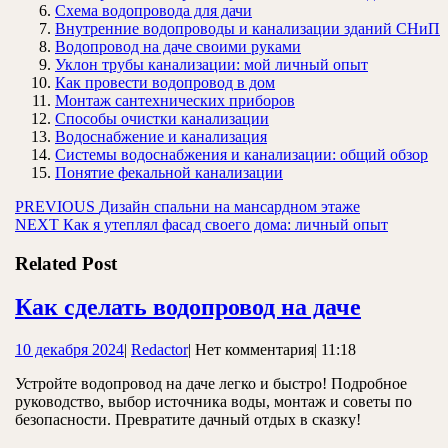
Схема водопровода для дачи
Внутренние водопроводы и канализации зданий СНиП
Водопровод на даче своими руками
Уклон трубы канализации: мой личный опыт
Как провести водопровод в дом
Монтаж сантехнических приборов
Способы очистки канализации
Водоснабжение и канализация
Системы водоснабжения и канализации: общий обзор
Понятие фекальной канализации
Навигация
Предыдущая
PREVIOUS
Дизайн спальни на мансардном этаже
Следующая
запись:
NEXT
Как я утеплял фасад своего дома: личный опыт
по
запись:
записям
Related Post
Как
Как сделать водопровод на даче
сделать
10
Redactor
10 декабря 2024
|
Redactor
|
Нет комментария
|
11:18
водопро
декабря
на
Устройте водопровод на даче легко и быстро! Подробное
2024
руководство, выбор источника воды, монтаж и советы по
даче
безопасности. Превратите дачный отдых в сказку!