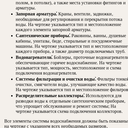
полом‚ в потолке)‚ а также места установки фитингов и
арматуры.
Запорная арматура⁚
Краны‚ вентили‚ задвижки‚
необходимые для регулирования и перекрытия потока
воды. На чертеже указывается тип и местоположение
каждого элемента запорной арматуры.
Сантехнические приборы⁚
Раковины‚ ванны‚ душевые
кабины‚ унитазы‚ биде‚ стиральные и посудомоечные
машины. На чертеже указывается тип и местоположение
каждого прибора‚ а также диаметр подключаемых труб.
Водонагреватели⁚
Бойлеры‚ проточные водонагревател
обеспечивающие горячее водоснабжение. На чертеже
указывается тип‚ мощность‚ местоположение и схема
подключения водонагревателя.
Системы фильтрации и очистки воды⁚
Фильтры тонко
очистки‚ смягчители воды‚ улучшающие качество воды.
На чертеже указывается тип и местоположение фильтров
Распределительные коллекторы⁚
Используются для
разводки воды к отдельным сантехническим приборам‚
что упрощает обслуживание и ремонт системы; На
чертеже указывается схема подключения коллекторов.
Все элементы системы водоснабжения должны быть показаны
на чертеже с указанием всех необходимых размеров‚