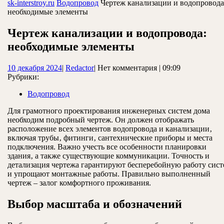
ЗАКРЫТЬ
sk-interstroy.ru
Водопровод
Чертеж канализации и водопровода
необходимые элементы
Чертеж канализации и водопровода:
необходимые элементы
10
Redactor
10 декабря 2024
|
Redactor
|
Нет комментария
|
09:09
декабря
Рубрики:
2024
Водопровод
Для грамотного проектирования инженерных систем дома
необходим подробный чертеж. Он должен отображать
расположение всех элементов водопровода и канализации‚
включая трубы‚ фитинги‚ сантехнические приборы и места
подключения. Важно учесть все особенности планировки
здания‚ а также существующие коммуникации. Точность и
детализация чертежа гарантируют бесперебойную работу сист
и упрощают монтажные работы. Правильно выполненный
чертеж – залог комфортного проживания.
Выбор масштаба и обозначений