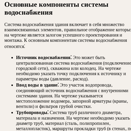
Основные компоненты системы
водоснабжения
Система водоснабжения здания включает в себя множество
взаимосвязанных элементов‚ правильное отображение которы
на чертеже является залогом успешного проектирования и
монтажа. К основным компонентам системы водоснабжения
относятся⁚
Источник водоснабжения⁚
Это может быть
централизованная система водоснабжения (подключение
городской сети)‚ скважина или колодец. На чертеже
необходимо указать точку подключения к источнику и
параметры воды (давление‚ расход).
Ввод воды в здание⁚
Это участок водопровода‚
соединяющий источник водоснабжения с внутренними
системами здания. На чертеже указывается
местоположение водомера‚ запорной арматуры (краны‚
вентили) и фильтров грубой очистки.
Трубопроводы⁚
Система труб различного диаметра‚
материала и назначения. На чертеже необходимо указать
диаметр труб‚ материал (сталь‚ полипропилен‚
металлопластик)‚ маршруты прокладки труб (в стенах‚ п