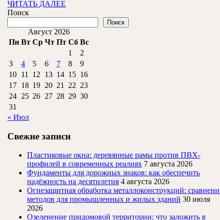
и
ЧИТАТЬ
ЧИТАТЬ ДАЛЕЕ
ДАЛЕЕ
Поиск
особе
Поиск
Август 2026
Пн
Вт
Ср
Чт
Пт
Сб
Вс
1
2
3
4
5
6
7
8
9
10
11
12
13
14
15
16
17
18
19
20
21
22
23
24
25
26
27
28
29
30
31
« Июл
Свежие записи
Пластиковые окна: деревянные рамы против ПВХ-
профилей в современных реалиях
7 августа 2026
Фундаменты для дорожных знаков: как обеспечить
надёжность на десятилетия
4 августа 2026
Огнезащитная обработка металлоконструкций: сравнени
методов для промышленных и жилых зданий
30 июля
2026
Озеленение придомовой территории: что заложить в