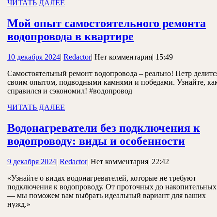
ЧИТАТЬ
ЧИТАТЬ ДАЛЕЕ
ДАЛЕЕ
Мой опыт самостоятельного ремонта
Мой
водопровода в квартире
опыт
10
Redactor
10 декабря 2024
|
Redactor
|
Нет комментария
|
15:49
самостоятельно
декабря
ремонта
Самостоятельный ремонт водопровода – реально! Петр делитс
2024
своим опытом, подводными камнями и победами. Узнайте, как
водопровода
справился и сэкономил! #водопровод
в
ЧИТАТЬ
ЧИТАТЬ ДАЛЕЕ
квартире
ДАЛЕЕ
Водонагреватели без подключения к
Водон
водопроводу: виды и особенности
без
9
Redactor
9 декабря 2024
|
Redactor
|
Нет комментария
|
22:42
подкл
декабря
к
«Узнайте о видах водонагревателей, которые не требуют
2024
подключения к водопроводу. От проточных до накопительных
водоп
— мы поможем вам выбрать идеальный вариант для ваших
виды
нужд.»