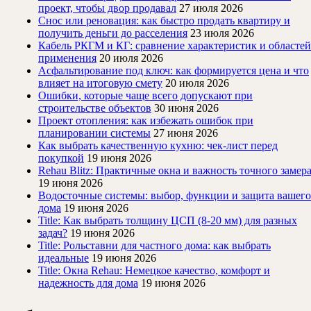
проект, чтобы двор продавал
27 июля 2026
Снос или реновация: как быстро продать квартиру и
получить деньги до расселения
23 июля 2026
Кабель РКГМ и КГ: сравнение характеристик и областей
применения
20 июля 2026
Асфальтирование под ключ: как формируется цена и что
влияет на итоговую смету
20 июля 2026
Ошибки, которые чаще всего допускают при
строительстве объектов
30 июня 2026
Проект отопления: как избежать ошибок при
планировании системы
27 июня 2026
Как выбрать качественную кухню: чек-лист перед
покупкой
19 июня 2026
Rehau Blitz: Практичные окна и важность точного замер
19 июня 2026
Водосточные системы: выбор, функции и защита вашего
дома
19 июня 2026
Title: Как выбрать толщину ЦСП (8-20 мм) для разных
задач?
19 июня 2026
Title: Рольставни для частного дома: как выбрать
идеальные
19 июня 2026
Title: Окна Rehau: Немецкое качество, комфорт и
надежность для дома
19 июня 2026