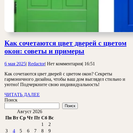
Как сочетаются цвет дверей с цветом
Как
окон: советы и примеры
сочетаются
6
Redactor
6 мая 2025
|
Redactor
|
Нет комментария
|
16:51
цвет
мая
дверей
Как сочетаются цвет дверей с цветом окон? Секреты
2025
гармоничного дизайна, чтобы ваш дом выглядел стильно и
с
уютно! Подчеркните свою индивидуальность!
цветом
ЧИТАТЬ
ЧИТАТЬ ДАЛЕЕ
окон:
ДАЛЕЕ
Поиск
советы
Поиск
Август 2026
и
Пн
Вт
Ср
Чт
Пт
Сб
Вс
примеры
1
2
3
4
5
6
7
8
9