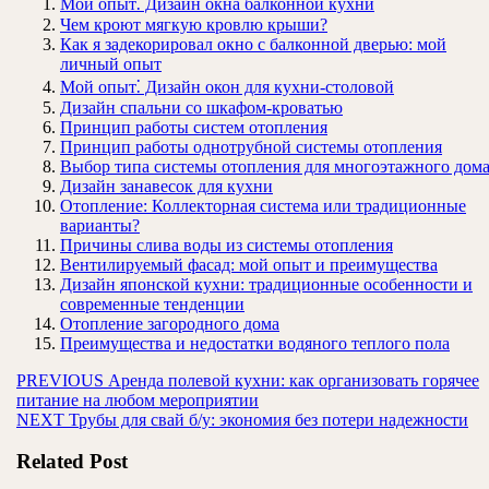
Мой опыт⁚ Дизайн окна балконной кухни
Чем кроют мягкую кровлю крыши?
Как я задекорировал окно с балконной дверью: мой
личный опыт
Мой опыт⁚ Дизайн окон для кухни-столовой
Дизайн спальни со шкафом-кроватью
Принцип работы систем отопления
Принцип работы однотрубной системы отопления
Выбор типа системы отопления для многоэтажного дом
Дизайн занавесок для кухни
Отопление: Коллекторная система или традиционные
варианты?
Причины слива воды из системы отопления
Вентилируемый фасад: мой опыт и преимущества
Дизайн японской кухни: традиционные особенности и
современные тенденции
Отопление загородного дома
Преимущества и недостатки водяного теплого пола
Навигация
Предыдущая
PREVIOUS
Аренда полевой кухни: как организовать горячее
запись:
питание на любом мероприятии
по
Следующая
NEXT
Трубы для свай б/у: экономия без потери надежности
записям
запись:
Related Post