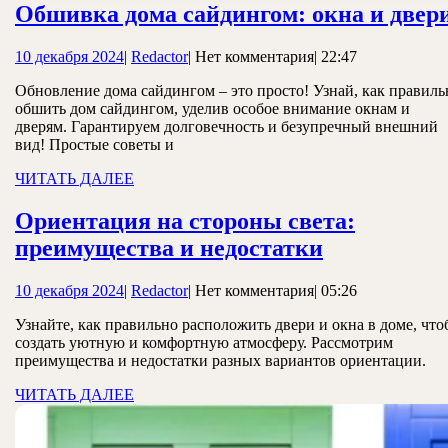
Обшивка дома сайдингом: окна и двер
10
Redactor
10 декабря 2024
|
Redactor
|
Нет комментария
|
22:47
декабря
Обновление дома сайдингом – это просто! Узнай, как правиль
2024
обшить дом сайдингом, уделив особое внимание окнам и
дверям. Гарантируем долговечность и безупречный внешний
вид! Простые советы и
ЧИТАТЬ
ЧИТАТЬ ДАЛЕЕ
ДАЛЕЕ
Ориентация на стороны света:
Ориентаци
преимущества и недостатки
на
10
Redactor
10 декабря 2024
|
Redactor
|
Нет комментария
|
05:26
стороны
декабря
света:
Узнайте, как правильно расположить двери и окна в доме, чт
2024
создать уютную и комфортную атмосферу. Рассмотрим
преимущес
преимущества и недостатки разных вариантов ориентации.
и
ЧИТАТЬ
ЧИТАТЬ ДАЛЕЕ
недостатки
ДАЛЕЕ