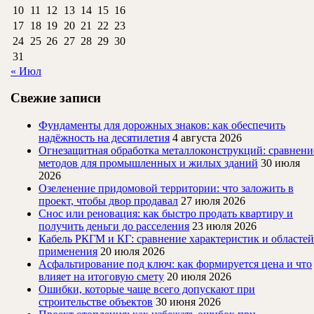
10
11
12
13
14
15
16
17
18
19
20
21
22
23
24
25
26
27
28
29
30
31
« Июл
Свежие записи
Фундаменты для дорожных знаков: как обеспечить
надёжность на десятилетия
4 августа 2026
Огнезащитная обработка металлоконструкций: сравнени
методов для промышленных и жилых зданий
30 июля
2026
Озеленение придомовой территории: что заложить в
проект, чтобы двор продавал
27 июля 2026
Снос или реновация: как быстро продать квартиру и
получить деньги до расселения
23 июля 2026
Кабель РКГМ и КГ: сравнение характеристик и областей
применения
20 июля 2026
Асфальтирование под ключ: как формируется цена и что
влияет на итоговую смету
20 июля 2026
Ошибки, которые чаще всего допускают при
строительстве объектов
30 июня 2026