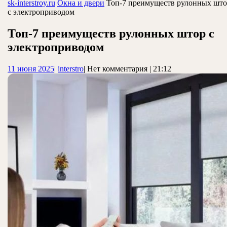
ЗАКРЫТЬ
sk-interstroy.ru
Окна и двери
Топ-7 преимуществ рулонных што
с электроприводом
Топ-7 преимуществ рулонных штор с
электроприводом
11
interstro
11 июня 2025
|
interstro
|
Нет комментария
|
21:12
июня
2025