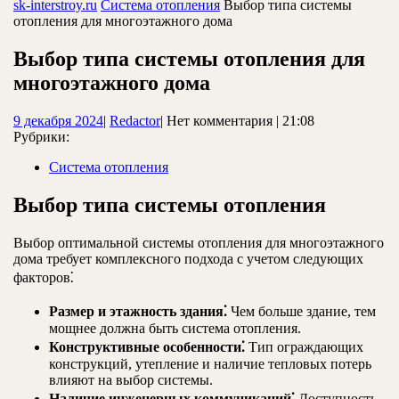
ЗАКРЫТЬ
sk-interstroy.ru
Система отопления
Выбор типа системы
отопления для многоэтажного дома
Выбор типа системы отопления для
многоэтажного дома
9
Redactor
9 декабря 2024
|
Redactor
|
Нет комментария
|
21:08
декабря
Рубрики:
2024
Система отопления
Выбор типа системы отопления
Выбор оптимальной системы отопления для многоэтажного
дома требует комплексного подхода с учетом следующих
факторов⁚
Размер и этажность здания⁚
Чем больше здание, тем
мощнее должна быть система отопления.
Конструктивные особенности⁚
Тип ограждающих
конструкций, утепление и наличие тепловых потерь
влияют на выбор системы.
Наличие инженерных коммуникаций⁚
Доступность