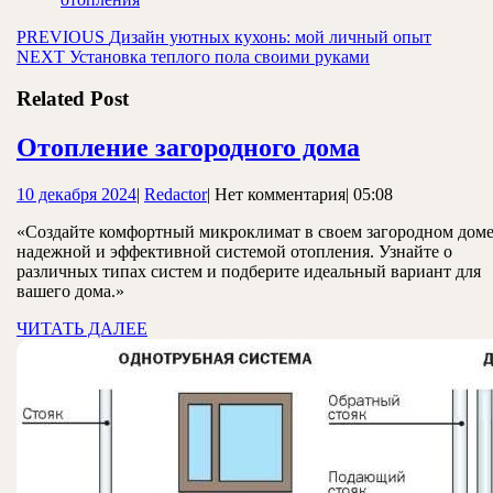
Навигация
Предыдущая
PREVIOUS
Дизайн уютных кухонь: мой личный опыт
Следующая
запись:
NEXT
Установка теплого пола своими руками
по
запись:
записям
Related Post
Отопление
Отопление загородного дома
загородног
10
Redactor
10 декабря 2024
|
Redactor
|
Нет комментария
|
05:08
дома
декабря
«Создайте комфортный микроклимат в своем загородном доме
2024
надежной и эффективной системой отопления. Узнайте о
различных типах систем и подберите идеальный вариант для
вашего дома.»
ЧИТАТЬ
ЧИТАТЬ ДАЛЕЕ
ДАЛЕЕ