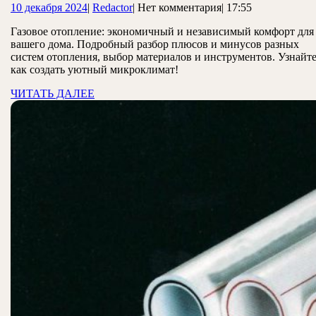
10
Redactor
10 декабря 2024
|
Redactor
|
Нет комментария
|
17:55
системы
декабря
отопления
Газовое отопление: экономичный и независимый комфорт для
2024
вашего дома. Подробный разбор плюсов и минусов разных
и
систем отопления, выбор материалов и инструментов. Узнайте
её
как создать уютный микроклимат!
монтаж
ЧИТАТЬ
ЧИТАТЬ ДАЛЕЕ
ДАЛЕЕ