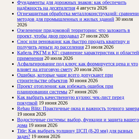
Фундаменты для дорожных знаков: как обеспечить
надёжность на десятилетия
4 августа 2026
Огнезащитная обработка металлоконструкций: сравнени
методов для промышленных и жилых зданий
30 июля
2026
Озеленение придомовой территории: что заложить в
проект, чтобы двор продавал
27 июля 2026
Снос или реновация: как быстро продать квартиру и
получить деньги до расселения
23 июля 2026
Кабель РКГМ и КГ: сравнение характеристик и областей
применения
20 июля 2026
Асфальтирование под ключ: как формируется цена и что
влияет на итоговую смету
20 июля 2026
Ошибки, которые чаще всего допускают при
строительстве объектов
30 июня 2026
Проект отопления: как избежать ошибок при
планировании системы
27 июня 2026
Как выбрать качественную кухню: чек-лист перед
покупкой
19 июня 2026
Rehau Blitz: Практичные окна и важность точного замер
19 июня 2026
Водосточные системы: выбор, функции и защита вашего
дома
19 июня 2026
Title: Как выбрать толщину ЦСП (8-20 мм) для разных
задач?
19 июня 2026