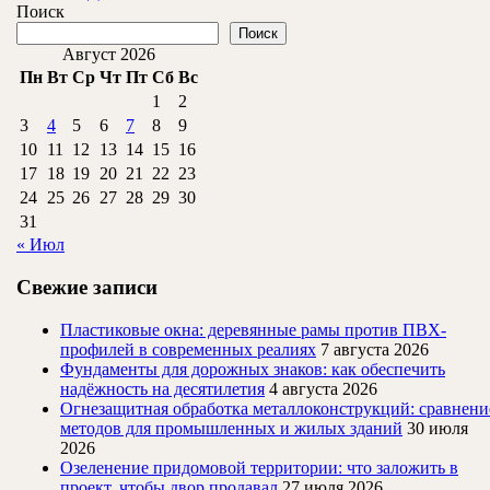
ДАЛЕЕ
Поиск
ванную
Поиск
без
Август 2026
переплани
Пн
Вт
Ср
Чт
Пт
Сб
Вс
1
2
3
4
5
6
7
8
9
10
11
12
13
14
15
16
17
18
19
20
21
22
23
24
25
26
27
28
29
30
31
« Июл
Свежие записи
Пластиковые окна: деревянные рамы против ПВХ-
профилей в современных реалиях
7 августа 2026
Фундаменты для дорожных знаков: как обеспечить
надёжность на десятилетия
4 августа 2026
Огнезащитная обработка металлоконструкций: сравнени
методов для промышленных и жилых зданий
30 июля
2026
Озеленение придомовой территории: что заложить в
проект, чтобы двор продавал
27 июля 2026