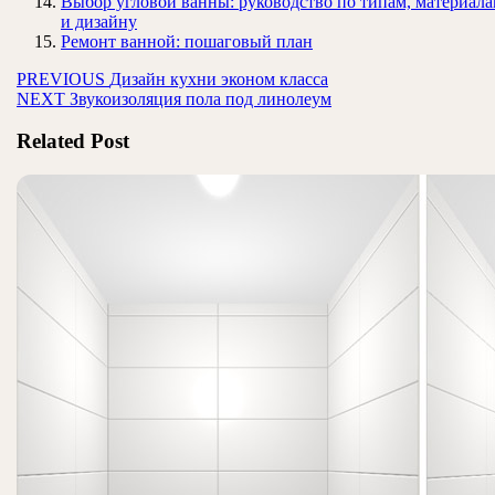
Выбор угловой ванны: руководство по типам, материал
и дизайну
Ремонт ванной: пошаговый план
Навигация
Предыдущая
PREVIOUS
Дизайн кухни эконом класса
Следующая
запись:
NEXT
Звукоизоляция пола под линолеум
по
запись:
записям
Related Post