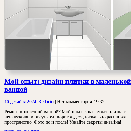
Мой опыт: дизайн плитки в маленькой
Мой
ванной
опыт:
10
Redactor
10 декабря 2024
|
Redactor
|
Нет комментария
|
19:32
дизайн
декабря
плитки
Ремонт крошечной ванной? Мой опыт: как светлая плитка с
2024
ненавязчивым рисунком творит чудеса, визуально расширяя
в
пространство. Фото до и после! Узнайте секреты дизайна!
маленькой