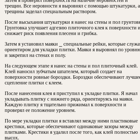
Затем я проверил поверхность на наличие неровностей и
трещин. Все неровности я выровнял с помощью штукатурки, а
трещины заделал специальным раствором.
После высыхания штукатурки я нанес на стены и пол грунтовк
Грунтовка улучшает адгезию плиточного клея к поверхности 
снижает риск появления плесени и грибка.
Затем я установил маяки ⎯ специальные рейки, которые служа
ориентиром для укладки плитки. Маяки я выровнял по уровн
и закрепил на стенах и полу.
На следующем этапе я нанес на стены и пол плиточный клей.
Клей наносил зубчатым шпателем, который создает на
поверхности ровные бороздки. Бороздки обеспечивают лучше
сцепление плитки с клеем.
После нанесения клея я приступил к укладке плитки. Я начал
укладывать плитку с нижнего ряда, ориентируясь на маяки.
Каждую плитку я тщательно прижимал к поверхности и
проверял ее положение уровнем.
По мере укладки плитки я вставлял между ними пластиковые
крестики, которые обеспечивают одинаковые зазоры между
плитками. Крестики я удалил после того, как клей полностью
высох.