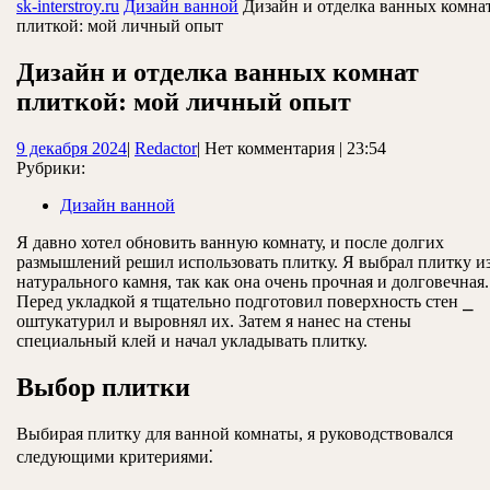
ЗАКРЫТЬ
sk-interstroy.ru
Дизайн ванной
Дизайн и отделка ванных комна
плиткой: мой личный опыт
Дизайн и отделка ванных комнат
плиткой: мой личный опыт
9
Redactor
9 декабря 2024
|
Redactor
|
Нет комментария
|
23:54
декабря
Рубрики:
2024
Дизайн ванной
Я давно хотел обновить ванную комнату, и после долгих
размышлений решил использовать плитку. Я выбрал плитку и
натурального камня, так как она очень прочная и долговечная.
Перед укладкой я тщательно подготовил поверхность стен ⎯
оштукатурил и выровнял их. Затем я нанес на стены
специальный клей и начал укладывать плитку.
Выбор плитки
Выбирая плитку для ванной комнаты, я руководствовался
следующими критериями⁚