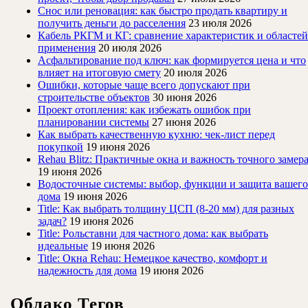
Снос или реновация: как быстро продать квартиру и
получить деньги до расселения
23 июля 2026
Кабель РКГМ и КГ: сравнение характеристик и областей
применения
20 июля 2026
Асфальтирование под ключ: как формируется цена и что
влияет на итоговую смету
20 июля 2026
Ошибки, которые чаще всего допускают при
строительстве объектов
30 июня 2026
Проект отопления: как избежать ошибок при
планировании системы
27 июня 2026
Как выбрать качественную кухню: чек-лист перед
покупкой
19 июня 2026
Rehau Blitz: Практичные окна и важность точного замер
19 июня 2026
Водосточные системы: выбор, функции и защита вашего
дома
19 июня 2026
Title: Как выбрать толщину ЦСП (8-20 мм) для разных
задач?
19 июня 2026
Title: Рольставни для частного дома: как выбрать
идеальные
19 июня 2026
Title: Окна Rehau: Немецкое качество, комфорт и
надежность для дома
19 июня 2026
Облако Тегов