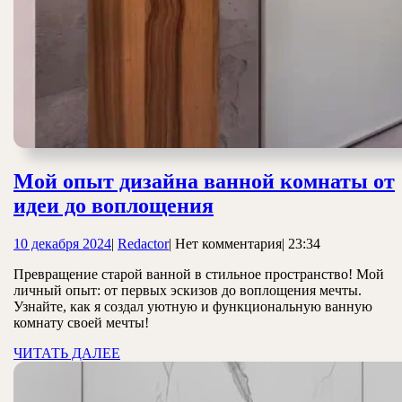
Мой опыт дизайна ванной комнаты от
Мой
идеи до воплощения
опыт
10
Redactor
10 декабря 2024
|
Redactor
|
Нет комментария
|
23:34
дизайна
декабря
ванной
Превращение старой ванной в стильное пространство! Мой
2024
личный опыт: от первых эскизов до воплощения мечты.
комнаты
Узнайте, как я создал уютную и функциональную ванную
от
комнату своей мечты!
идеи
ЧИТАТЬ
ЧИТАТЬ ДАЛЕЕ
ДАЛЕЕ
до
воплощения