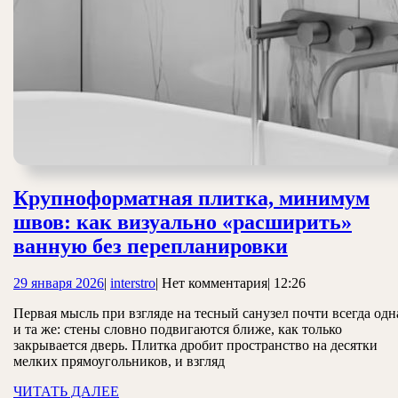
Крупноформатная плитка, минимум
швов: как визуально «расширить»
Крупнофор
ванную без перепланировки
плитка,
29
interstro
29 января 2026
|
interstro
|
Нет комментария
|
12:26
минимум
января
швов:
Первая мысль при взгляде на тесный санузел почти всегда одн
2026
и та же: стены словно подвигаются ближе, как только
как
закрывается дверь. Плитка дробит пространство на десятки
визуально
мелких прямоугольников, и взгляд
«расширит
ЧИТАТЬ
ЧИТАТЬ ДАЛЕЕ