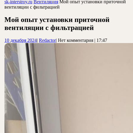
ЗАКРЫТЬ
sk-interstroy.ru
Вентиляция
Мой опыт установки приточной
вентиляции с фильтрацией
Мой опыт установки приточной
вентиляции с фильтрацией
10
Redactor
10 декабря 2024
|
Redactor
|
Нет комментария
|
17:47
декабря
2024