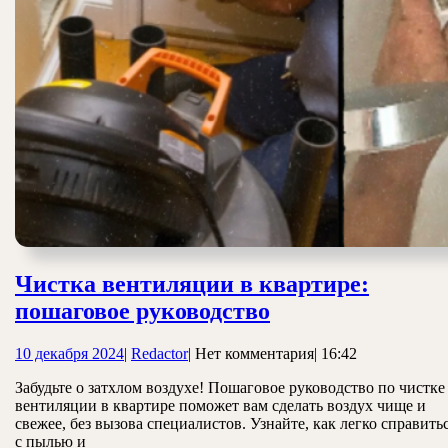
Чистка вентиляции в квартире:
Чистка
пошаговое руководство
вентиляции
10
Redactor
10 декабря 2024
|
Redactor
|
Нет комментария
|
16:42
в
декабря
квартире:
Забудьте о затхлом воздухе! Пошаговое руководство по чистке
2024
вентиляции в квартире поможет вам сделать воздух чище и
пошаговое
свежее, без вызова специалистов. Узнайте, как легко справить
руководство
с пылью и