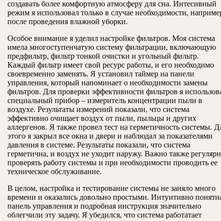
создавать более комфортную атмосферу для сна. Интесивный
режим я использовал только в случае необходимости, наприме
после проведения влажной уборки.
Особое внимание я уделил настройке фильтров. Моя система
имела многоступенчатую систему фильтрации, включающую
предфильтр, фильтр тонкой очистки и угольный фильтр.
Каждый фильтр имеет свой ресурс работы, и его необходимо
своевременно заменять. Я установил таймер на панели
управления, который напоминает о необходимости замены
фильтров. Для проверки эффективности фильтров я использов
специальный прибор – измеритель концентрации пыли в
воздухе. Результаты измерений показали, что система
эффективно очищает воздух от пыли, пыльцы и других
аллергенов. Я также провел тест на герметичность системы. Д
этого я закрыл все окна и двери и наблюдал за показателями
давления в системе. Результаты показали, что система
герметична, и воздух не уходит наружу. Важно также регуляр
проверять работу системы и при необходимости проводить ее
техническое обслуживание.
В целом, настройка и тестирование системы не заняло много
времени и оказались довольно простыми. Интуитивно понятн
панель управления и подробная инструкция значительно
облегчили эту задачу. Я убедился, что система работатает