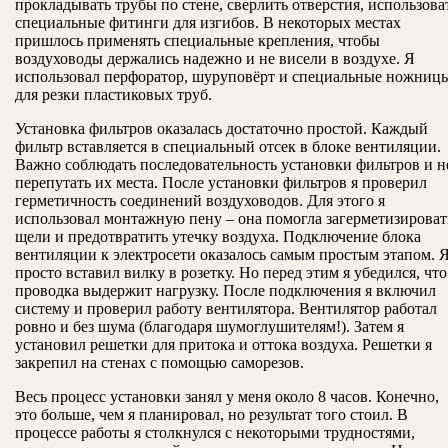
прокладывать трубы по стене, сверлить отверстия, использова
специальные фитинги для изгибов. В некоторых местах
пришлось применять специальные крепления, чтобы
воздуховоды держались надежно и не висели в воздухе. Я
использовал перфоратор, шуруповёрт и специальные ножниц
для резки пластиковых труб.
Установка фильтров оказалась достаточно простой. Каждый
фильтр вставляется в специальный отсек в блоке вентиляции.
Важно соблюдать последовательность установки фильтров и н
перепутать их места. После установки фильтров я проверил
герметичность соединений воздуховодов. Для этого я
использовал монтажную пену – она помогла загерметизироват
щели и предотвратить утечку воздуха. Подключение блока
вентиляции к электросети оказалось самым простым этапом. 
просто вставил вилку в розетку. Но перед этим я убедился, что
проводка выдержит нагрузку. После подключения я включил
систему и проверил работу вентилятора. Вентилятор работал
ровно и без шума (благодаря шумоглушителям!). Затем я
установил решетки для притока и оттока воздуха. Решетки я
закрепил на стенах с помощью саморезов.
Весь процесс установки занял у меня около 8 часов. Конечно,
это больше, чем я планировал, но результат того стоил. В
процессе работы я столкнулся с некоторыми трудностями,