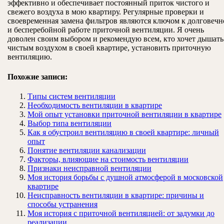
эффективно и обеспечивает постоянный приток чистого и
свежего воздуха в мою квартиру. Регулярные проверки и
своевременная замена фильтров являются ключом к долговечн
и бесперебойной работе приточной вентиляции. Я очень
доволен своим выбором и рекомендую всем, кто хочет дышать
чистым воздухом в своей квартире, установить приточную
вентиляцию.
Похожие записи:
Типы систем вентиляции
Необходимость вентиляции в квартире
Мой опыт установки приточной вентиляции в квартире
Выбор типа вентиляции
Как я обустроил вентиляцию в своей квартире: личный
опыт
Понятие вентиляции канализации
Факторы, влияющие на стоимость вентиляции
Признаки неисправной вентиляции
Моя история борьбы с душной атмосферой в московской
квартире
Неисправность вентиляции в квартире: причины и
способы устранения
Моя история с приточной вентиляцией: от задумки до
реализации