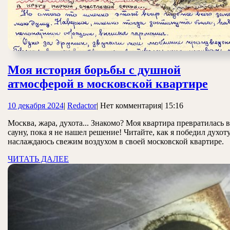
Моя история борьбы с душной
Мо
атмосферой в московской квартире
ист
10
Redactor
10 декабря 2024
|
Redactor
|
Нет комментария
|
15:16
бор
декабря
с
Москва, жара, духота... Знакомо? Моя квартира превратилась в
2024
сауну, пока я не нашел решение! Читайте, как я победил духот
душ
наслаждаюсь свежим воздухом в своей московской квартире.
атм
ЧИТАТЬ
ЧИТАТЬ ДАЛЕЕ
в
ДАЛЕЕ
мос
ква