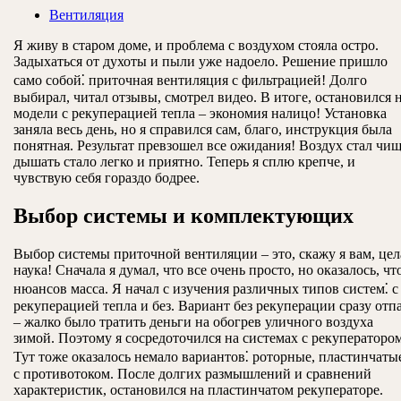
Вентиляция
Я живу в старом доме, и проблема с воздухом стояла остро.
Задыхаться от духоты и пыли уже надоело. Решение пришло
само собой⁚ приточная вентиляция с фильтрацией! Долго
выбирал, читал отзывы, смотрел видео. В итоге, остановился 
модели с рекуперацией тепла – экономия налицо! Установка
заняла весь день, но я справился сам, благо, инструкция была
понятная. Результат превзошел все ожидания! Воздух стал чищ
дышать стало легко и приятно. Теперь я сплю крепче, и
чувствую себя гораздо бодрее.
Выбор системы и комплектующих
Выбор системы приточной вентиляции – это, скажу я вам, цел
наука! Сначала я думал, что все очень просто, но оказалось, чт
нюансов масса. Я начал с изучения различных типов систем⁚ с
рекуперацией тепла и без. Вариант без рекуперации сразу отп
– жалко было тратить деньги на обогрев уличного воздуха
зимой. Поэтому я сосредоточился на системах с рекуператором
Тут тоже оказалось немало вариантов⁚ роторные, пластинчаты
с противотоком. После долгих размышлений и сравнений
характеристик, остановился на пластинчатом рекуператоре.