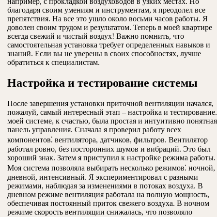
например, с прокладкой воздуховодов в узких местах. Но
благодаря своим умениям и инструментам, я преодолел все
препятствия. На все это ушло около восьми часов работы. Я
доволен своим трудом и результатом. Теперь в моей квартире
всегда свежий и чистый воздух! Важно помнить, что
самостоятельная установка требует определенных навыков и
знаний. Если вы не уверены в своих способностях, лучше
обратиться к специалистам.
Настройка и тестирование системы
После завершения установки приточной вентиляции начался,
пожалуй, самый интересный этап – настройка и тестирование
моей системе, к счастью, была простая и интуитивно понятная
панель управления. Сначала я проверил работу всех
компонентов⁚ вентилятора, датчиков, фильтров. Вентилятор
работал ровно, без посторонних шумов и вибраций. Это был
хороший знак. Затем я приступил к настройке режима работы.
Моя система позволяла выбирать несколько режимов⁚ ночной,
дневной, интенсивный. Я экспериментировал с разными
режимами, наблюдая за изменениями в потоках воздуха. В
дневном режиме вентиляция работала на полную мощность,
обеспечивая постоянный приток свежего воздуха. В ночном
режиме скорость вентиляции снижалась, что позволяло