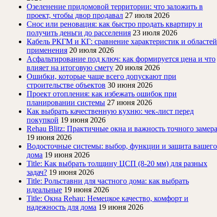
Озеленение придомовой территории: что заложить в
проект, чтобы двор продавал
27 июля 2026
Снос или реновация: как быстро продать квартиру и
получить деньги до расселения
23 июля 2026
Кабель РКГМ и КГ: сравнение характеристик и областей
применения
20 июля 2026
Асфальтирование под ключ: как формируется цена и что
влияет на итоговую смету
20 июля 2026
Ошибки, которые чаще всего допускают при
строительстве объектов
30 июня 2026
Проект отопления: как избежать ошибок при
планировании системы
27 июня 2026
Как выбрать качественную кухню: чек-лист перед
покупкой
19 июня 2026
Rehau Blitz: Практичные окна и важность точного замер
19 июня 2026
Водосточные системы: выбор, функции и защита вашего
дома
19 июня 2026
Title: Как выбрать толщину ЦСП (8-20 мм) для разных
задач?
19 июня 2026
Title: Рольставни для частного дома: как выбрать
идеальные
19 июня 2026
Title: Окна Rehau: Немецкое качество, комфорт и
надежность для дома
19 июня 2026