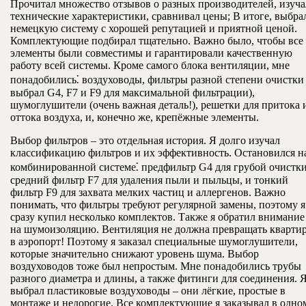
Прочитал множество отзывов о разных производителей, изуча
технические характеристики, сравнивал цены; В итоге, выбра
немецкую систему с хорошей репутацией и приятной ценой.
Комплектующие подбирал тщательно. Важно было, чтобы все
элементы были совместимы и гарантировали качественную
работу всей системы. Кроме самого блока вентиляции, мне
понадобились⁚ воздуховоды, фильтры разной степени очистки 
выбрал G4, F7 и F9 для максимальной фильтрации),
шумоглушители (очень важная деталь!), решетки для притока 
оттока воздуха, и, конечно же, крепёжные элементы.
Выбор фильтров – это отдельная история. Я долго изучал
классификацию фильтров и их эффективность. Остановился н
комбинированной системе⁚ предфильтр G4 для грубой очистки
средний фильтр F7 для удаления пыли и пыльцы, и тонкий
фильтр F9 для захвата мелких частиц и аллергенов. Важно
понимать, что фильтры требуют регулярной замены, поэтому я
сразу купил несколько комплектов. Также я обратил внимание
на шумоизоляцию. Вентиляция не должна превращать кварти
в аэропорт! Поэтому я заказал специальные шумоглушители,
которые значительно снижают уровень шума. Выбор
воздуховодов тоже был непростым. Мне понадобились трубы
разного диаметра и длины, а также фитинги для соединения. 
выбрал пластиковые воздуховоды – они лёгкие, простые в
монтаже и недорогие. Все комплектующие я заказывал в одно