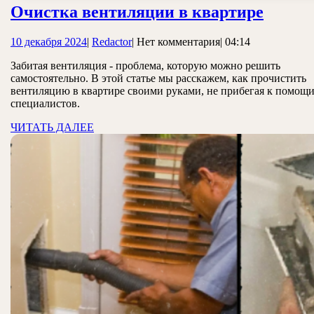
Очист
Очистка вентиляции в квартире
венти
10
Redactor
10 декабря 2024
|
Redactor
|
Нет комментария
|
04:14
в
декабря
кварт
Забитая вентиляция - проблема, которую можно решить
2024
самостоятельно. В этой статье мы расскажем, как прочистить
вентиляцию в квартире своими руками, не прибегая к помощ
специалистов.
ЧИТАТЬ
ЧИТАТЬ ДАЛЕЕ
ДАЛЕЕ