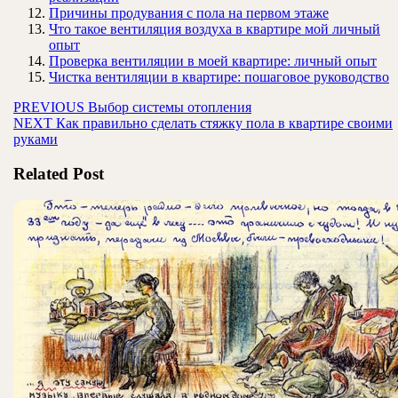
Причины продувания с пола на первом этаже
Что такое вентиляция воздуха в квартире мой личный
опыт
Проверка вентиляции в моей квартире: личный опыт
Чистка вентиляции в квартире: пошаговое руководство
Навигация
Предыдущая
PREVIOUS
Выбор системы отопления
Следующая
запись:
NEXT
Как правильно сделать стяжку пола в квартире своими
по
запись:
руками
записям
Related Post