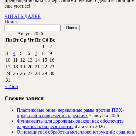
превращения окна в дверь своими руками. Сделайте свой дом
руководство
еще уютнее!
ЧИТАТЬ
ЧИТАТЬ ДАЛЕЕ
ДАЛЕЕ
Поиск
Поиск
Август 2026
Пн
Вт
Ср
Чт
Пт
Сб
Вс
1
2
3
4
5
6
7
8
9
10
11
12
13
14
15
16
17
18
19
20
21
22
23
24
25
26
27
28
29
30
31
« Июл
Свежие записи
Пластиковые окна: деревянные рамы против ПВХ-
профилей в современных реалиях
7 августа 2026
Фундаменты для дорожных знаков: как обеспечить
надёжность на десятилетия
4 августа 2026
Огнезащитная обработка металлоконструкций: сравнени