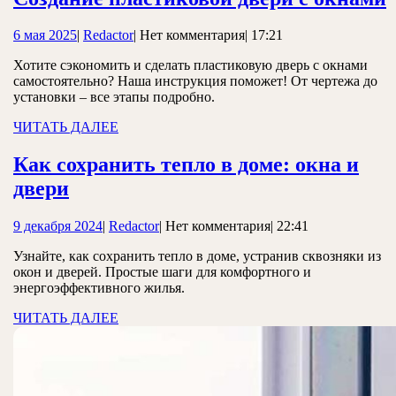
6
Redactor
6 мая 2025
|
Redactor
|
Нет комментария
|
17:21
мая
с
Хотите сэкономить и сделать пластиковую дверь с окнами
2025
самостоятельно? Наша инструкция поможет! От чертежа до
установки – все этапы подробно.
ЧИТАТЬ
ЧИТАТЬ ДАЛЕЕ
ДАЛЕЕ
Как сохранить тепло в доме: окна и
Как
двери
сохранить
9
Redactor
9 декабря 2024
|
Redactor
|
Нет комментария
|
22:41
тепло
декабря
в
Узнайте, как сохранить тепло в доме, устранив сквозняки из
2024
окон и дверей. Простые шаги для комфортного и
доме:
энергоэффективного жилья.
окна
ЧИТАТЬ
ЧИТАТЬ ДАЛЕЕ
и
ДАЛЕЕ
двери