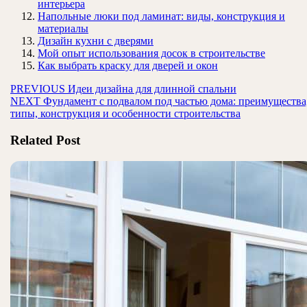
интерьера
Напольные люки под ламинат: виды, конструкция и
материалы
Дизайн кухни с дверями
Мой опыт использования досок в строительстве
Как выбрать краску для дверей и окон
Навигация
Предыдущая
PREVIOUS
Идеи дизайна для длинной спальни
Следующая
запись:
NEXT
Фундамент с подвалом под частью дома: преимущества
по
запись:
типы, конструкция и особенности строительства
записям
Related Post