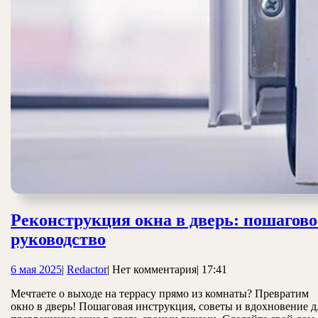
Реконструкция окна в дверь: пошагово
Реконструкция
руководство
окна
6
Redactor
6 мая 2025
|
Redactor
|
Нет комментария
|
17:41
в
мая
дверь:
Мечтаете о выходе на террасу прямо из комнаты? Превратим
2025
окно в дверь! Пошаговая инструкция, советы и вдохновение д
пошаговое