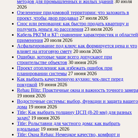
методов для промышленных и жилых зданий
30 июля
2026
Озеленение придомовой территории: что заложить в
проект, чтобы двор продавал
27 июля 2026
Снос или реновация: как быстро продать квартиру и
получить деньги до расселения
23 июля 2026
Кабель РКГМ и КГ: сравнение характеристик и областей
применения
20 июля 2026
Асфальтирование под ключ: как формируется цена и что
влияет на итоговую смету
20 июля 2026
Ошибки, которые чаще всего допускают при
строительстве объектов
30 июня 2026
Проект отопления: как избежать ошибок при
планировании системы
27 июня 2026
Как выбрать качественную кухню: чек-лист перед
покупкой
19 июня 2026
Rehau Blitz: Практичные окна и важность точного замер
19 июня 2026
Водосточные системы: выбор, функции и защита вашего
дома
19 июня 2026
Title: Как выбрать толщину ЦСП (8-20 мм) для разных
задач?
19 июня 2026
Title: Рольставни для частного дома: как выбрать
идеальные
19 июня 2026
Title: Окна Rehau: Немецкое качество, комфорт и