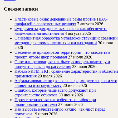
Свежие записи
Пластиковые окна: деревянные рамы против ПВХ-
профилей в современных реалиях
7 августа 2026
Фундаменты для дорожных знаков: как обеспечить
надёжность на десятилетия
4 августа 2026
Огнезащитная обработка металлоконструкций: сравнени
методов для промышленных и жилых зданий
30 июля
2026
Озеленение придомовой территории: что заложить в
проект, чтобы двор продавал
27 июля 2026
Снос или реновация: как быстро продать квартиру и
получить деньги до расселения
23 июля 2026
Кабель РКГМ и КГ: сравнение характеристик и областей
применения
20 июля 2026
Асфальтирование под ключ: как формируется цена и что
влияет на итоговую смету
20 июля 2026
Ошибки, которые чаще всего допускают при
строительстве объектов
30 июня 2026
Проект отопления: как избежать ошибок при
планировании системы
27 июня 2026
Как выбрать качественную кухню: чек-лист перед
покупкой
19 июня 2026