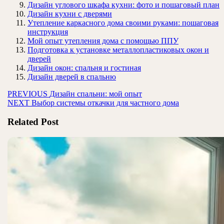
Дизайн углового шкафа кухни: фото и пошаговый план
Дизайн кухни с дверями
Утепление каркасного дома своими руками: пошаговая
инструкция
Мой опыт утепления дома с помощью ППУ
Подготовка к установке металлопластиковых окон и
дверей
Дизайн окон: спальня и гостиная
Дизайн дверей в спальню
Навигация
Предыдущая
PREVIOUS
Дизайн спальни: мой опыт
Следующая
запись:
NEXT
Выбор системы откачки для частного дома
по
запись:
записям
Related Post