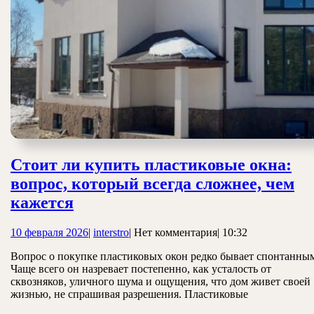
Стоит ли купить пластиковые окна:
вопрос, который всегда сложнее, чем
Стоит
кажется
ли
10
interstro
10 февраля 2026
|
interstro
|
Нет комментария
|
10:32
купить
февраля
пластиковые
Вопрос о покупке пластиковых окон редко бывает спонтанны
2026
Чаще всего он назревает постепенно, как усталость от
окна:
сквозняков, уличного шума и ощущения, что дом живет своей
вопрос,
жизнью, не спрашивая разрешения. Пластиковые