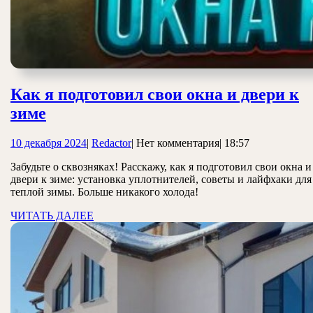
Как я подготовил свои окна и двери к
Как
зиме
я
10
Redactor
10 декабря 2024
|
Redactor
|
Нет комментария
|
18:57
подготовил
декабря
свои
Забудьте о сквозняках! Расскажу, как я подготовил свои окна и
2024
двери к зиме: установка уплотнителей, советы и лайфхаки для
окна
теплой зимы. Больше никакого холода!
и
ЧИТАТЬ
ЧИТАТЬ ДАЛЕЕ
двери
ДАЛЕЕ
к
зиме