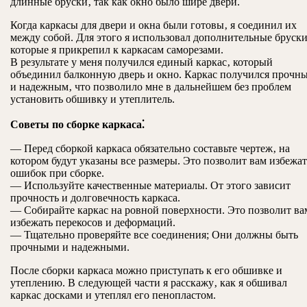
длинные бруски‚ так как окно было шире двери.
Когда каркасы для двери и окна были готовы‚ я соединил их
между собой. Для этого я использовал дополнительные бруски
которые я прикрепил к каркасам саморезами.
В результате у меня получился единый каркас‚ который
объединил балконную дверь и окно. Каркас получился прочн
и надежным‚ что позволило мне в дальнейшем без проблем
установить обшивку и утеплитель.
Советы по сборке каркаса⁚
— Перед сборкой каркаса обязательно составьте чертеж‚ на
котором будут указаны все размеры. Это позволит вам избежат
ошибок при сборке.
— Используйте качественные материалы. От этого зависит
прочность и долговечность каркаса.
— Собирайте каркас на ровной поверхности. Это позволит ва
избежать перекосов и деформаций.
— Тщательно проверяйте все соединения; Они должны быть
прочными и надежными.
После сборки каркаса можно приступать к его обшивке и
утеплению. В следующей части я расскажу‚ как я обшивал
каркас досками и утеплял его пенопластом.