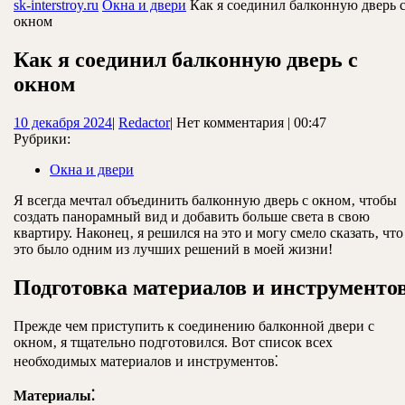
ЗАКРЫТЬ
sk-interstroy.ru
Окна и двери
Как я соединил балконную дверь 
окном
Как я соединил балконную дверь с
окном
10
Redactor
10 декабря 2024
|
Redactor
|
Нет комментария
|
00:47
декабря
Рубрики:
2024
Окна и двери
Я всегда мечтал объединить балконную дверь с окном‚ чтобы
создать панорамный вид и добавить больше света в свою
квартиру. Наконец‚ я решился на это и могу смело сказать‚ что
это было одним из лучших решений в моей жизни!
Подготовка материалов и инструменто
Прежде чем приступить к соединению балконной двери с
окном‚ я тщательно подготовился. Вот список всех
необходимых материалов и инструментов⁚
Материалы⁚