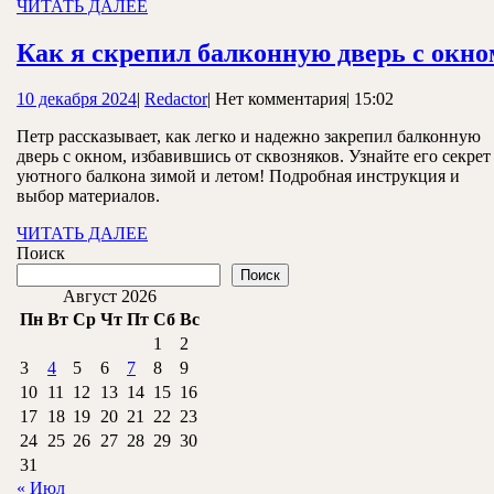
который
ЧИТАТЬ
ЧИТАТЬ ДАЛЕЕ
ДАЛЕЕ
всегда
Как я скрепил балконную дверь с окно
сложнее,
чем
10
Redactor
10 декабря 2024
|
Redactor
|
Нет комментария
|
15:02
кажется
декабря
Петр рассказывает, как легко и надежно закрепил балконную
2024
дверь с окном, избавившись от сквозняков. Узнайте его секрет
уютного балкона зимой и летом! Подробная инструкция и
выбор материалов.
ЧИТАТЬ
ЧИТАТЬ ДАЛЕЕ
ДАЛЕЕ
Поиск
Поиск
Август 2026
Пн
Вт
Ср
Чт
Пт
Сб
Вс
1
2
3
4
5
6
7
8
9
10
11
12
13
14
15
16
17
18
19
20
21
22
23
24
25
26
27
28
29
30
31
« Июл