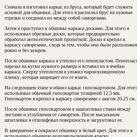
Сначала я изготовил каркас из бруса‚ который будет служить
основой для обшивки. Для этого я распилил брус на нужные
отрезки и соединил их между собой саморезами.
Затем я приступил к обшивке каркаса досками. Для этого я
использовал обрезные доски‚ которые предварительно
обработал антисептической пропиткой. Доски я крепил к
каркасу саморезами‚ следя за тем‚ чтобы они были расположе
ровно и без зазоров.
После обшивки каркаса я утеплил его пенопластом. Пенопласт
нарезал на куски нужного размера и вставил их в ячейки
каркаса. Сверху утеплителя я уложил пароизоляционную
пленку‚ которая защищает его от влаги.
На следующем этапе я обшил каркас гипсокартоном. Для этого
использовал обычный гипсокартон толщиной 12‚5 мм.
Гипсокартон я крепил к каркасу саморезами с шагом 20-25 см.
После обшивки гипсокартоном я зашпатлевал стыки между
листами и углубления от саморезов. После высыхания
шпатлевки я отшлифовал поверхность и загрунтовал ее.
В завершение я покрасил обшивку в белый цвет. Для этого я
использовал обычную водоэмульсионную краску.