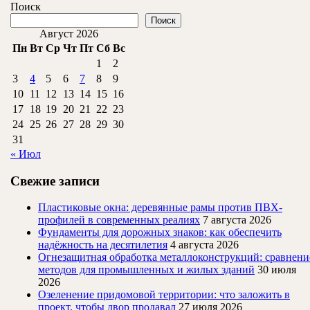
ДАЛЕЕ
Поиск
фото
Поиск
Август 2026
Пн
Вт
Ср
Чт
Пт
Сб
Вс
1
2
3
4
5
6
7
8
9
10
11
12
13
14
15
16
17
18
19
20
21
22
23
24
25
26
27
28
29
30
31
« Июл
Свежие записи
Пластиковые окна: деревянные рамы против ПВХ-
профилей в современных реалиях
7 августа 2026
Фундаменты для дорожных знаков: как обеспечить
надёжность на десятилетия
4 августа 2026
Огнезащитная обработка металлоконструкций: сравнени
методов для промышленных и жилых зданий
30 июля
2026
Озеленение придомовой территории: что заложить в
проект, чтобы двор продавал
27 июля 2026