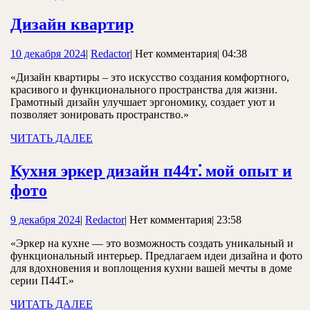
ДАЛЕЕ
от
Дизайн
Дизайн квартир
идеи
квартир
до
10
Redactor
10 декабря 2024
|
Redactor
|
Нет комментария
|
04:38
реализации
декабря
«Дизайн квартиры – это искусство создания комфортного,
2024
красивого и функционального пространства для жизни.
Грамотный дизайн улучшает эргономику, создает уют и
позволяет зонировать пространство.»
ЧИТАТЬ
ЧИТАТЬ ДАЛЕЕ
ДАЛЕЕ
Кухня эркер дизайн п44т⁚ мой опыт и
Кухня
фото
эркер
9
Redactor
9 декабря 2024
|
Redactor
|
Нет комментария
|
23:58
дизайн
декабря
«Эркер на кухне — это возможность создать уникальный и
2024
п44т⁚
функциональный интерьер. Предлагаем идеи дизайна и фото
мой
для вдохновения и воплощения кухни вашей мечты в доме
серии П44Т.»
опыт
и
ЧИТАТЬ
ЧИТАТЬ ДАЛЕЕ