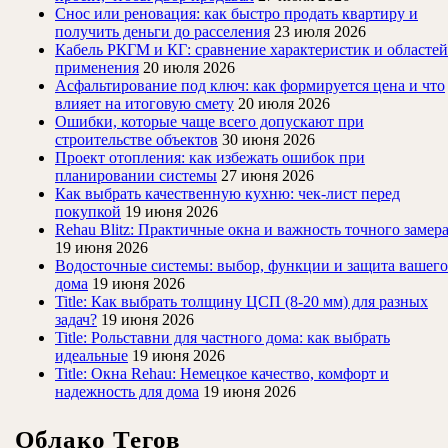
Снос или реновация: как быстро продать квартиру и
получить деньги до расселения
23 июля 2026
Кабель РКГМ и КГ: сравнение характеристик и областей
применения
20 июля 2026
Асфальтирование под ключ: как формируется цена и что
влияет на итоговую смету
20 июля 2026
Ошибки, которые чаще всего допускают при
строительстве объектов
30 июня 2026
Проект отопления: как избежать ошибок при
планировании системы
27 июня 2026
Как выбрать качественную кухню: чек-лист перед
покупкой
19 июня 2026
Rehau Blitz: Практичные окна и важность точного замер
19 июня 2026
Водосточные системы: выбор, функции и защита вашего
дома
19 июня 2026
Title: Как выбрать толщину ЦСП (8-20 мм) для разных
задач?
19 июня 2026
Title: Рольставни для частного дома: как выбрать
идеальные
19 июня 2026
Title: Окна Rehau: Немецкое качество, комфорт и
надежность для дома
19 июня 2026
Облако Тегов