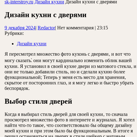
ЗАКРЫТЬ
sk-interstroy.ru
Дизайн кухни
Дизайн кухни с дверями
Дизайн кухни с дверями
9
Redactor
9 декабря 2024
|
Redactor
|
Нет комментария
|
23:15
декабря
Рубрики:
2024
Дизайн кухни
Я пересмотрел множество фото кухонь с дверями‚ и вот что
могу сказать⁚ они могут кардинально изменить облик вашей
кухни. Я установил в своей кухне двери из матового стекла‚ и
они не только добавили стиль‚ но и сделали кухню более
функциональной; Теперь у меня есть место для хранения‚
скрытое от посторонних глаз‚ и я могу легко и быстро убрать
беспорядок.
Выбор стиля дверей
Когда я выбирал стиль дверей для своей кухни‚ то сначала
просмотрел множество фото в интернете и журналах. Я хотел
найти что-то такое‚ что соответствовало бы общему дизайну
моей кухни и при этом было бы функциональным. В итоге я
решил остановиться на дверях в стиле шейкер с матовым