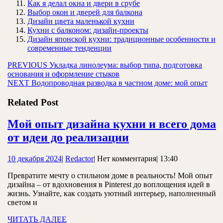
Как я делал окна и двери в срубе
Выбор окон и дверей для балкона
Дизайн цвета маленькой кухни
Кухни с балконом: дизайн-проекты
Дизайн японской кухни: традиционные особенности и
современные тенденции
Навигация
Предыдущая
PREVIOUS
Укладка линолеума: выбор типа, подготовка
запись:
основания и оформление стыков
по
Следующая
NEXT
Водопроводная разводка в частном доме: мой опыт
записям
запись:
Related Post
Мой опыт дизайна кухни и всего дома
Мой
от идеи до реализации
опыт
10
Redactor
10 декабря 2024
|
Redactor
|
Нет комментария
|
13:40
дизайна
декабря
кухни
Превратите мечту о стильном доме в реальность! Мой опыт
2024
дизайна – от вдохновения в Pinterest до воплощения идей в
и
жизнь. Узнайте, как создать уютный интерьер, наполненный
всего
светом и
дома
ЧИТАТЬ
ЧИТАТЬ ДАЛЕЕ