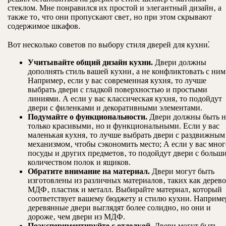
стеклом. Мне понравился их простой и элегантный дизайн‚ а
также то‚ что они пропускают свет‚ но при этом скрывают
содержимое шкафов.
Вот несколько советов по выбору стиля дверей для кухни⁚
Учитывайте общий дизайн кухни.
Двери должны
дополнять стиль вашей кухни‚ а не конфликтовать с ним
Например‚ если у вас современная кухня‚ то лучше
выбрать двери с гладкой поверхностью и простыми
линиями. А если у вас классическая кухня‚ то подойдут
двери с филенками и декоративными элементами.
Подумайте о функциональности.
Двери должны быть н
только красивыми‚ но и функциональными. Если у вас
маленькая кухня‚ то лучше выбрать двери с раздвижным
механизмом‚ чтобы сэкономить место; А если у вас мног
посуды и других предметов‚ то подойдут двери с больш
количеством полок и ящиков.
Обратите внимание на материал.
Двери могут быть
изготовлены из различных материалов‚ таких как дерево
МДФ‚ пластик и металл. Выбирайте материал‚ который
соответствует вашему бюджету и стилю кухни. Наприме
деревянные двери выглядят более солидно‚ но они и
дороже‚ чем двери из МДФ.
Поэкспериментируйте с отделкой.
Двери могут быть