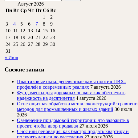
Август 2026
Пн
Вт
Ср
Чт
Пт
Сб
Вс
1
2
3
4
5
6
7
8
9
10
11
12
13
14
15
16
17
18
19
20
21
22
23
24
25
26
27
28
29
30
31
« Июл
Свежие записи
Пластиковые окна: деревянные рамы против ПВХ-
профилей в современных реалиях
7 августа 2026
Фундаменты для дорожных знаков: как обеспечить
надёжность на десятилетия
4 августа 2026
Огнезащитная обработка металлоконструкций: сравнени
методов для промышленных и жилых зданий
30 июля
2026
Озеленение придомовой территории: что заложить в
проект, чтобы двор продавал
27 июля 2026
Снос или реновация: как быстро продать квартиру и
получить деньги до расселения
23 июля 2026