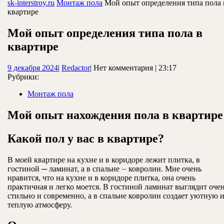
ЗАКРЫТЬ
sk-interstroy.ru
Монтаж пола
Мой опыт определения типа пола 
квартире
Мой опыт определения типа пола в
квартире
9
Redactor
9 декабря 2024
|
Redactor
|
Нет комментария
|
23:17
декабря
Рубрики:
2024
Монтаж пола
Мой опыт нахождения пола в квартире
Какой пол у вас в квартире?
В моей квартире на кухне и в коридоре лежит плитка, в
гостиной ─ ламинат, а в спальне ⏤ ковролин. Мне очень
нравится, что на кухне и в коридоре плитка, она очень
практичная и легко моется. В гостиной ламинат выглядит оче
стильно и современно, а в спальне ковролин создает уютную 
теплую атмосферу.