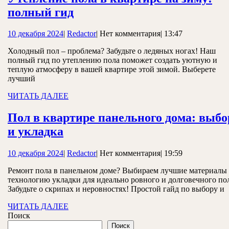
Утепление
полный гид
пола
10
Redactor
10 декабря 2024
|
Redactor
|
Нет комментария
|
13:47
в
декабря
квартире
Холодный пол – проблема? Забудьте о ледяных ногах! Наш
2024
полный гид по утеплению пола поможет создать уютную и
на
теплую атмосферу в вашей квартире этой зимой. Выберете
зиму:
лучший
полный
ЧИТАТЬ
ЧИТАТЬ ДАЛЕЕ
ДАЛЕЕ
гид
Пол в квартире панельного дома: выбо
Пол
и укладка
в
10
Redactor
10 декабря 2024
|
Redactor
|
Нет комментария
|
19:59
квартире
декабря
панельного
Ремонт пола в панельном доме? Выбираем лучшие материалы
2024
технологию укладки для идеально ровного и долговечного по
дома:
Забудьте о скрипах и неровностях! Простой гайд по выбору и
выбор
ЧИТАТЬ
ЧИТАТЬ ДАЛЕЕ
и
ДАЛЕЕ
Поиск
укладка
Поиск