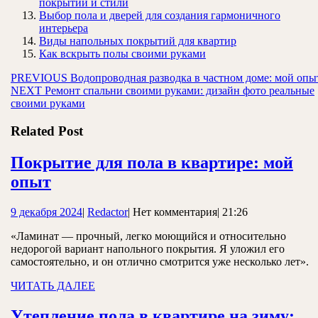
покрытий и стили
Выбор пола и дверей для создания гармоничного
интерьера
Виды напольных покрытий для квартир
Как вскрыть полы своими руками
Навигация
Предыдущая
PREVIOUS
Водопроводная разводка в частном доме: мой опы
Следующая
запись:
NEXT
Ремонт спальни своими руками: дизайн фото реальные
по
запись:
своими руками
записям
Related Post
Покрытие для пола в квартире: мой
Покрытие
опыт
для
9
Redactor
9 декабря 2024
|
Redactor
|
Нет комментария
|
21:26
пола
декабря
в
«Ламинат — прочный, легко моющийся и относительно
2024
недорогой вариант напольного покрытия. Я уложил его
квартире:
самостоятельно, и он отлично смотрится уже несколько лет».
мой
ЧИТАТЬ
ЧИТАТЬ ДАЛЕЕ
опыт
ДАЛЕЕ
Утепление пола в квартире на зиму: