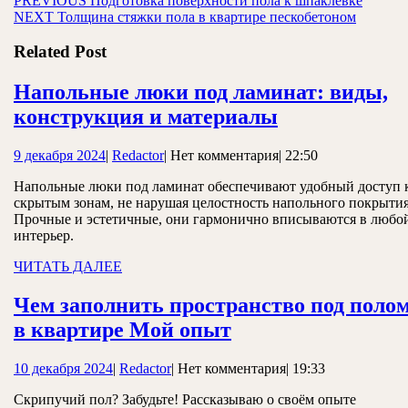
Навигация
PREVIOUS
Подготовка поверхности пола к шпаклевке
Следующая
запись:
NEXT
Толщина стяжки пола в квартире пескобетоном
по
запись:
записям
Related Post
Напольные люки под ламинат: виды,
Напольные
конструкция и материалы
люки
9
Redactor
9 декабря 2024
|
Redactor
|
Нет комментария
|
22:50
под
декабря
ламинат:
Напольные люки под ламинат обеспечивают удобный доступ 
2024
скрытым зонам, не нарушая целостность напольного покрытия
виды,
Прочные и эстетичные, они гармонично вписываются в любо
конструкция
интерьер.
и
ЧИТАТЬ
ЧИТАТЬ ДАЛЕЕ
ДАЛЕЕ
материалы
Чем заполнить пространство под поло
Чем
в квартире Мой опыт
заполнить
10
Redactor
10 декабря 2024
|
Redactor
|
Нет комментария
|
19:33
пространство
декабря
под
Скрипучий пол? Забудьте! Рассказываю о своём опыте
2024