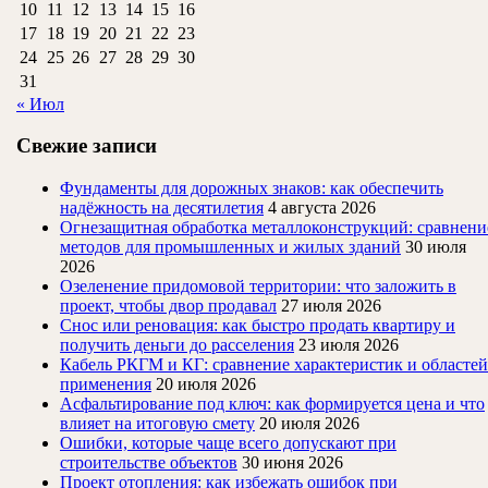
10
11
12
13
14
15
16
17
18
19
20
21
22
23
24
25
26
27
28
29
30
31
« Июл
Свежие записи
Фундаменты для дорожных знаков: как обеспечить
надёжность на десятилетия
4 августа 2026
Огнезащитная обработка металлоконструкций: сравнени
методов для промышленных и жилых зданий
30 июля
2026
Озеленение придомовой территории: что заложить в
проект, чтобы двор продавал
27 июля 2026
Снос или реновация: как быстро продать квартиру и
получить деньги до расселения
23 июля 2026
Кабель РКГМ и КГ: сравнение характеристик и областей
применения
20 июля 2026
Асфальтирование под ключ: как формируется цена и что
влияет на итоговую смету
20 июля 2026
Ошибки, которые чаще всего допускают при
строительстве объектов
30 июня 2026
Проект отопления: как избежать ошибок при