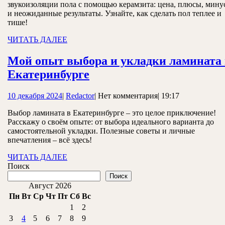
звукоизоляции пола с помощью керамзита: цена, плюсы, мину
полом
и неожиданные результаты. Узнайте, как сделать пол теплее и
в
тише!
квартире
ЧИТАТЬ
ЧИТАТЬ ДАЛЕЕ
ДАЛЕЕ
Мой
Мой опыт выбора и укладки ламината 
опыт
Мой
Екатеринбурге
опыт
10
Redactor
10 декабря 2024
|
Redactor
|
Нет комментария
|
19:17
выбора
декабря
и
Выбор ламината в Екатеринбурге – это целое приключение!
2024
Расскажу о своём опыте: от выбора идеального варианта до
укладки
самостоятельной укладки. Полезные советы и личные
ламината
впечатления – всё здесь!
в
ЧИТАТЬ
ЧИТАТЬ ДАЛЕЕ
ДАЛЕЕ
Поиск
Екатеринбурге
Поиск
Август 2026
Пн
Вт
Ср
Чт
Пт
Сб
Вс
1
2
3
4
5
6
7
8
9