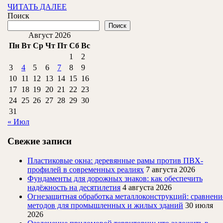
пр
ЧИТАТЬ
ЧИТАТЬ ДАЛЕЕ
ДАЛЕЕ
Поиск
Поиск
Август 2026
Пн
Вт
Ср
Чт
Пт
Сб
Вс
1
2
3
4
5
6
7
8
9
10
11
12
13
14
15
16
17
18
19
20
21
22
23
24
25
26
27
28
29
30
31
« Июл
Свежие записи
Пластиковые окна: деревянные рамы против ПВХ-
профилей в современных реалиях
7 августа 2026
Фундаменты для дорожных знаков: как обеспечить
надёжность на десятилетия
4 августа 2026
Огнезащитная обработка металлоконструкций: сравнени
методов для промышленных и жилых зданий
30 июля
2026