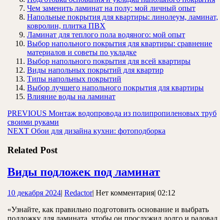
Чем заменить ламинат на полу: мой личный опыт
Напольные покрытия для квартиры: линолеум, ламинат,
ковролин, плитка ПВХ
Ламинат для теплого пола водяного: мой опыт
Выбор напольного покрытия для квартиры: сравнение
материалов и советы по укладке
Выбор напольного покрытия для всей квартиры
Виды напольных покрытий для квартир
Типы напольных покрытий
Выбор лучшего напольного покрытия для квартиры
Влияние воды на ламинат
Навигация
Предыдущая
PREVIOUS
Монтаж водопровода из полипропиленовых труб
запись:
своими руками
по
Следующая
NEXT
Обои для дизайна кухни: фотоподборка
записям
запись:
Related Post
Виды
Виды подложек под ламинат
подложек
10
Redactor
10 декабря 2024
|
Redactor
|
Нет комментария
|
02:12
под
декабря
ламинат
«Узнайте, как правильно подготовить основание и выбрать
2024
подложку для ламината, чтобы он прослужил долго и радовал