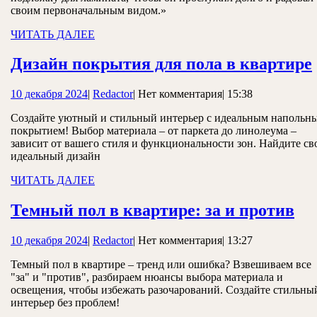
своим первоначальным видом.»
ЧИТАТЬ
ЧИТАТЬ ДАЛЕЕ
ДАЛЕЕ
Дизайн покрытия для пола в квартире
10
Redactor
10 декабря 2024
|
Redactor
|
Нет комментария
|
15:38
декабря
Создайте уютный и стильный интерьер с идеальным напольн
2024
покрытием! Выбор материала – от паркета до линолеума –
зависит от вашего стиля и функциональности зон. Найдите св
идеальный дизайн
ЧИТАТЬ
ЧИТАТЬ ДАЛЕЕ
ДАЛЕЕ
Те
Темный пол в квартире: за и против
по
10
Redactor
10 декабря 2024
|
Redactor
|
Нет комментария
|
13:27
в
декабря
кв
Темный пол в квартире – тренд или ошибка? Взвешиваем все
2024
"за" и "против", разбираем нюансы выбора материала и
за
освещения, чтобы избежать разочарований. Создайте стильны
и
интерьер без проблем!