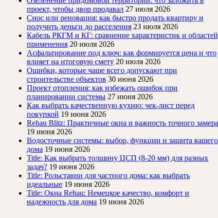
Озеленение придомовой территории: что заложить в
проект, чтобы двор продавал
27 июля 2026
Снос или реновация: как быстро продать квартиру и
получить деньги до расселения
23 июля 2026
Кабель РКГМ и КГ: сравнение характеристик и областей
применения
20 июля 2026
Асфальтирование под ключ: как формируется цена и что
влияет на итоговую смету
20 июля 2026
Ошибки, которые чаще всего допускают при
строительстве объектов
30 июня 2026
Проект отопления: как избежать ошибок при
планировании системы
27 июня 2026
Как выбрать качественную кухню: чек-лист перед
покупкой
19 июня 2026
Rehau Blitz: Практичные окна и важность точного замер
19 июня 2026
Водосточные системы: выбор, функции и защита вашего
дома
19 июня 2026
Title: Как выбрать толщину ЦСП (8-20 мм) для разных
задач?
19 июня 2026
Title: Рольставни для частного дома: как выбрать
идеальные
19 июня 2026
Title: Окна Rehau: Немецкое качество, комфорт и
надежность для дома
19 июня 2026