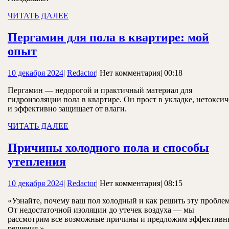
под
ламинат
ЧИТАТЬ
ЧИТАТЬ ДАЛЕЕ
ДАЛЕЕ
Пергамин для пола в квартире: мой
Пергамин
опыт
для
10
Redactor
10 декабря 2024
|
Redactor
|
Нет комментария
|
00:18
пола
декабря
в
Пергамин — недорогой и практичный материал для
2024
гидроизоляции пола в квартире. Он прост в укладке, нетокси
квартире:
и эффективно защищает от влаги.
мой
ЧИТАТЬ
ЧИТАТЬ ДАЛЕЕ
опыт
ДАЛЕЕ
Причины холодного пола и способы
Причины
утепления
холодного
10
Redactor
10 декабря 2024
|
Redactor
|
Нет комментария
|
08:15
пола
декабря
и
«Узнайте, почему ваш пол холодный и как решить эту проблем
2024
От недостаточной изоляции до утечек воздуха — мы
способы
рассмотрим все возможные причины и предложим эффективн
решения.»