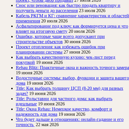
проект, чтобы двор продавал
27 июля 2026
Снос или реновация: как быстро продать квартиру и
получить деньги до расселения
23 июля 2026
Кабель РКГМ и КГ: сравнение характеристик и областей
применения
20 июля 2026
Асфальтирование под ключ: как формируется цена и что
влияет на итоговую смету
20 июля 2026
Ошибки, которые чаще всего допускают при
строительстве объектов
30 июня 2026
Проект отопления: как избежать ошибок при
планировании системы
27 июня 2026
Как выбрать качественную кухню: чек-лист перед
покупкой
19 июня 2026
Rehau Blitz: Практичные окна и важность точного замер
19 июня 2026
Водосточные системы: выбор, функции и защита вашего
дома
19 июня 2026
Title: Как выбрать толщину ЦСП (8-20 мм) для разных
задач?
19 июня 2026
Title: Рольставни для частного дома: как выбрать
идеальные
19 июня 2026
Title: Окна Rehau: Немецкое качество, комфорт и
надежность для дома
19 июня 2026
Что будет дальше в отношениях: онлайн-гадание и его
точность
22 мая 2026