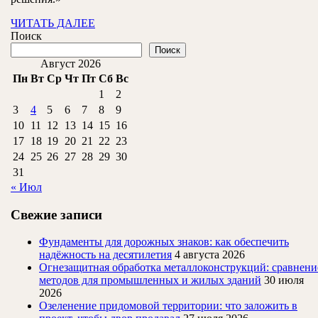
утепления
ЧИТАТЬ
ЧИТАТЬ ДАЛЕЕ
ДАЛЕЕ
Поиск
Поиск
Август 2026
Пн
Вт
Ср
Чт
Пт
Сб
Вс
1
2
3
4
5
6
7
8
9
10
11
12
13
14
15
16
17
18
19
20
21
22
23
24
25
26
27
28
29
30
31
« Июл
Свежие записи
Фундаменты для дорожных знаков: как обеспечить
надёжность на десятилетия
4 августа 2026
Огнезащитная обработка металлоконструкций: сравнени
методов для промышленных и жилых зданий
30 июля
2026
Озеленение придомовой территории: что заложить в