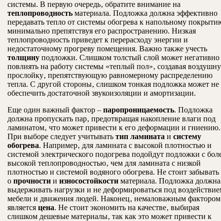
системы. В первую очередь‚ обратите внимание на
теплопроводность
материала. Подложка должна эффективно
передавать тепло от системы обогрева к напольному покрыти
минимально препятствуя его распространению. Низкая
теплопроводность приведет к перерасходу энергии и
недостаточному прогреву помещения. Важно также учесть
толщину
подложки. Слишком толстый слой может негативно
повлиять на работу системы «теплый пол»‚ создавая воздушн
прослойку‚ препятствующую равномерному распределению
тепла. С другой стороны‚ слишком тонкая подложка может не
обеспечить достаточной звукоизоляции и амортизации.
Еще один важный фактор –
паропроницаемость
. Подложка
должна пропускать пар‚ предотвращая накопление влаги под
ламинатом‚ что может привести к его деформации и гниению.
При выборе следует учитывать
тип ламината
и
систему
обогрева
. Например‚ для ламината с высокой плотностью и
системой электрического подогрева подойдут подложки с бол
высокой теплопроводностью‚ чем для ламината с низкой
плотностью и системой водяного обогрева. Не стоит забывать
о
прочности
и
износостойкости
материала. Подложка должна
выдерживать нагрузки и не деформироваться под воздействие
мебели и движения людей. Наконец‚ немаловажным фактором
является
цена
. Не стоит экономить на качестве‚ выбирая
слишком дешевые материалы‚ так как это может привести к