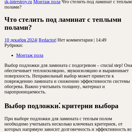
ЗАКРЫТЬ
sk-interstroy.ru
Монтаж пола
Что стелить под ламинат с теплы
полами?
Что стелить под ламинат с теплыми
полами?
10
Redactor
10 декабря 2024
|
Redactor
|
Нет комментария
|
14:49
декабря
Рубрики:
2024
Монтаж пола
Выбор подложки для ламината с подогревом – crucial step! Он
обеспечивает теплоизоляцию‚ звукоизоляцию и выравнивает
поверхность. Неправильный выбор может привести к
повреждению ламината и снижению эффективности системы
обогрева. Важно учитывать толщину‚ материал и
паропроницаемость.
Выбор подложки⁚ критерии выбора
При выборе подложки для ламината с теплым полом
необходимо учитывать несколько ключевых критериев‚ от
которых напрямую зависит долговечность и эффективность вс