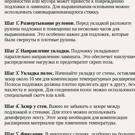
неровностей или мусора может привести к повреждению
подложки и ламината. Для выравнивания основания можно
использовать самовыравнивающуюся стяжку.
Шаг 1⁚ Развертывание рулонов.
Перед укладкой разложите
рулоны подложки в помещении на несколько часов для
выравнивания. Это особенно важно для подложек‚ которые
были свернуты в плотные рулоны.
Шаг 2⁚ Направление укладки.
Подложку укладывают
параллельно направлению ламината. Это обеспечит наилучше
распределение нагрузки и предотвратит скрип пола.
Шаг 3⁚ Укладка полос.
Начинайте укладку от стены‚ оставляя
зазор около 10 мм для компенсации температурных расширени
Полосы подложки должны плотно прилегать друг к другу‚ без
нахлеста и зазоров. Для соединения полос можно использоват
специальный скотч или клей.
Шаг 4⁚ Зазор у стен.
Важно не забывать о зазоре между
подложкой и стенами. Для этого можно использовать
демпферную ленту. Этот зазор необходим для компенсации
расширения материалов при изменении температуры.
Шаг 5⁚ Фиксация.
В некоторых случаях‚ особенно на больши