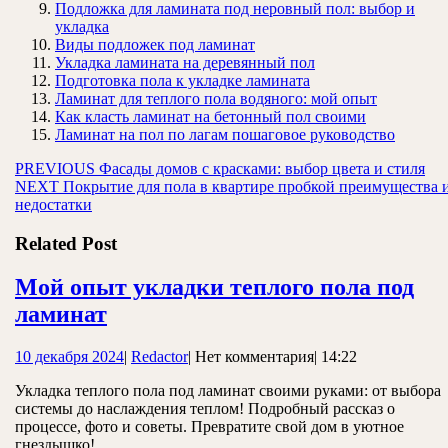
Подложка для ламината под неровный пол: выбор и
укладка
Виды подложек под ламинат
Укладка ламината на деревянный пол
Подготовка пола к укладке ламината
Ламинат для теплого пола водяного: мой опыт
Как класть ламинат на бетонный пол своими
Ламинат на пол по лагам пошаговое руководство
Навигация
Предыдущая
PREVIOUS
Фасады домов с красками: выбор цвета и стиля
Следующая
запись:
NEXT
Покрытие для пола в квартире пробкой преимущества 
по
запись:
недостатки
записям
Related Post
Мой опыт укладки теплого пола под
Мой
ламинат
опыт
10
Redactor
10 декабря 2024
|
Redactor
|
Нет комментария
|
14:22
укладки
декабря
теплого
Укладка теплого пола под ламинат своими руками: от выбора
2024
системы до наслаждения теплом! Подробный рассказ о
пола
процессе, фото и советы. Превратите свой дом в уютное
гнездышко!