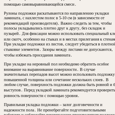
помощью самовыравнивающейся смеси․
Рулоны подложки раскатываются по направлению укладки
ламината‚ с нахлестом полос в 5-10 см (в зависимости от
рекомендаций производителя)․ Важно следить за тем‚ чтобы
полосы укладывались плотно друг к другу‚ без складок и
пузырей․ Для фиксации можно использовать специальный кл
или скотч‚ особенно на стыках и в местах прилегания к стена
При укладке подложки из листов‚ следует убедиться в плотно
стыковке элементов․ Зазоры между листами не допускаются‚
чтобы избежать проседания ламината․
При укладке на неровный пол необходимо обратить особое
внимание на выравнивание поверхности․ В случае
значительных перепадов высот можно использовать подложку
повышенной толщины или сочетание нескольких слоев․ В
любом случае‚ поверхность подложки должна быть ровной и б
выступов․ Перед укладкой ламината рекомендуется проверит
ровность поверхности с помощью уровня․
Правильная укладка подложки – залог долговечности и
надежности пола․ Не пренебрегайте подготовительными
работами и соблюдайте рекомендации производителя подлож