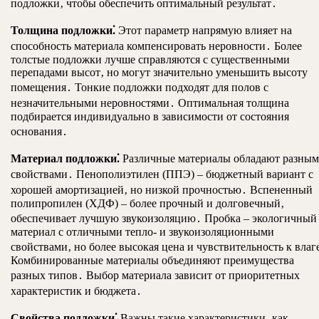
подложки‚ чтобы обеспечить оптимальный результат․
Толщина подложки⁚
Этот параметр напрямую влияет на
способность материала компенсировать неровности․ Более
толстые подложки лучше справляются с существенными
перепадами высот‚ но могут значительно уменьшить высоту
помещения․ Тонкие подложки подходят для полов с
незначительными неровностями․ Оптимальная толщина
подбирается индивидуально в зависимости от состояния
основания․
Материал подложки⁚
Различные материалы обладают разны
свойствами․ Пенополиэтилен (ППЭ) – бюджетный вариант с
хорошей амортизацией‚ но низкой прочностью․ Вспененный
полипропилен (ХДФ) – более прочный и долговечный‚
обеспечивает лучшую звукоизоляцию․ Пробка – экологичный
материал с отличными тепло- и звукоизоляционными
свойствами‚ но более высокая цена и чувствительность к влаг
Комбинированные материалы объединяют преимущества
разных типов․ Выбор материала зависит от приоритетных
характеристик и бюджета․
Свойства подложки⁚
Важны такие характеристики‚ как