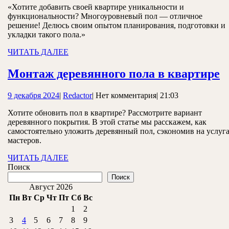
квартире:
«Хотите добавить своей квартире уникальности и
2024
функциональности? Многоуровневый пол — отличное
мой
решение! Делюсь своим опытом планирования, подготовки и
опыт
укладки такого пола.»
ЧИТАТЬ
ЧИТАТЬ ДАЛЕЕ
ДАЛЕЕ
М
Монтаж деревянного пола в квартире
д
9
Redactor
9 декабря 2024
|
Redactor
|
Нет комментария
|
21:03
п
декабря
в
Хотите обновить пол в квартире? Рассмотрите вариант
2024
деревянного покрытия. В этой статье мы расскажем, как
к
самостоятельно уложить деревянный пол, сэкономив на услуг
мастеров.
ЧИТАТЬ
ЧИТАТЬ ДАЛЕЕ
ДАЛЕЕ
Поиск
Поиск
Август 2026
Пн
Вт
Ср
Чт
Пт
Сб
Вс
1
2
3
4
5
6
7
8
9