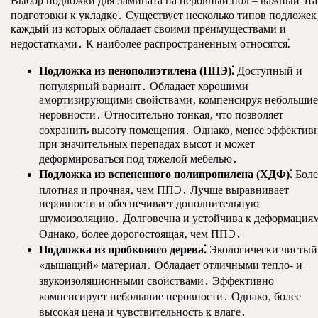
Выбор подложки для ламината на неровный пол – важный эт
подготовки к укладке․ Существует несколько типов подложек
каждый из которых обладает своими преимуществами и
недостатками․ К наиболее распространенным относятся⁚
Подложка из пенополиэтилена (ППЭ)⁚
Доступный и
популярный вариант․ Обладает хорошими
амортизирующими свойствами‚ компенсируя небольшие
неровности․ Относительно тонкая‚ что позволяет
сохранить высоту помещения․ Однако‚ менее эффектив
при значительных перепадах высот и может
деформироваться под тяжелой мебелью․
Подложка из вспененного полипропилена (ХДФ)⁚
Боле
плотная и прочная‚ чем ППЭ․ Лучше выравнивает
неровности и обеспечивает дополнительную
шумоизоляцию․ Долговечна и устойчива к деформация
Однако‚ более дорогостоящая‚ чем ППЭ․
Подложка из пробкового дерева⁚
Экологически чистый
«дышащий» материал․ Обладает отличными тепло- и
звукоизоляционными свойствами․ Эффективно
компенсирует небольшие неровности․ Однако‚ более
высокая цена и чувствительность к влаге․