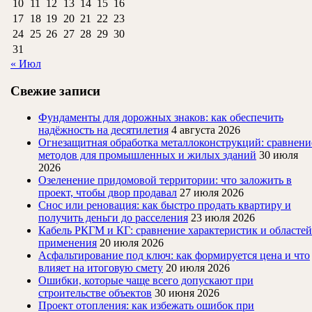
10
11
12
13
14
15
16
17
18
19
20
21
22
23
24
25
26
27
28
29
30
31
« Июл
Свежие записи
Фундаменты для дорожных знаков: как обеспечить
надёжность на десятилетия
4 августа 2026
Огнезащитная обработка металлоконструкций: сравнени
методов для промышленных и жилых зданий
30 июля
2026
Озеленение придомовой территории: что заложить в
проект, чтобы двор продавал
27 июля 2026
Снос или реновация: как быстро продать квартиру и
получить деньги до расселения
23 июля 2026
Кабель РКГМ и КГ: сравнение характеристик и областей
применения
20 июля 2026
Асфальтирование под ключ: как формируется цена и что
влияет на итоговую смету
20 июля 2026
Ошибки, которые чаще всего допускают при
строительстве объектов
30 июня 2026
Проект отопления: как избежать ошибок при