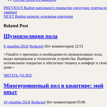
Навигация
Предыдущая
PREVIOUS
Выбор напольного покрытия для кухни: плитка и
запись:
ламинат
по
Следующая
NEXT
Выбор кровли: основные критерии
записям
запись:
Related Post
Шумоизоляция
Шумоизоляция пола
пола
9
Redactor
9 декабря 2024
|
Redactor
|
Нет комментария
|
22:51
декабря
«Узнайте о причинах и необходимости шумоизоляции пола,
2024
видах материалов и технологии устройства. Выберите
оптимальное покрытие и обеспечьте тишину и комфорт в свое
доме.»
ЧИТАТЬ
ЧИТАТЬ ДАЛЕЕ
ДАЛЕЕ
Многоуровневый пол в квартире: мой
Многоуровневый
опыт
пол
10
Redactor
10 декабря 2024
|
Redactor
|
Нет комментария
|
05:06
в
декабря