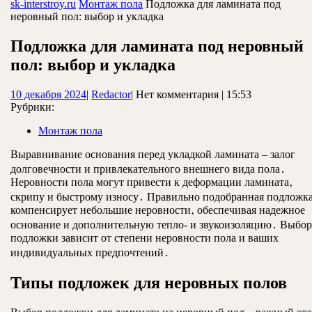
ЗАКРЫТЬ
sk-interstroy.ru
Монтаж пола
Подложка для ламината под
неровный пол: выбор и укладка
Подложка для ламината под неровный
пол: выбор и укладка
10
Redactor
10 декабря 2024
|
Redactor
|
Нет комментария
|
15:53
декабря
Рубрики:
2024
Монтаж пола
Выравнивание основания перед укладкой ламината – залог
долговечности и привлекательного внешнего вида пола․
Неровности пола могут привести к деформации ламината‚
скрипу и быстрому износу․ Правильно подобранная подложк
компенсирует небольшие неровности‚ обеспечивая надежное
основание и дополнительную тепло- и звукоизоляцию․ Выбор
подложки зависит от степени неровности пола и ваших
индивидуальных предпочтений․
Типы подложек для неровных полов