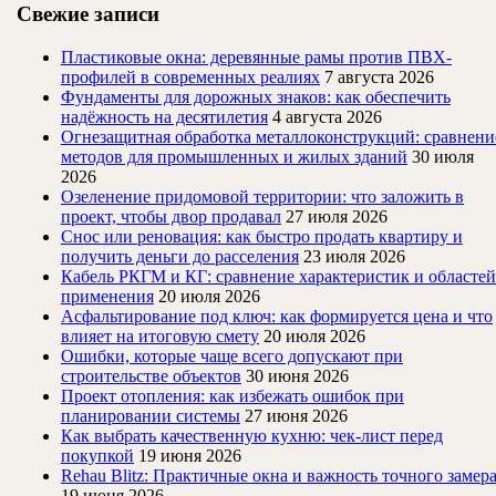
Свежие записи
Пластиковые окна: деревянные рамы против ПВХ-
профилей в современных реалиях
7 августа 2026
Фундаменты для дорожных знаков: как обеспечить
надёжность на десятилетия
4 августа 2026
Огнезащитная обработка металлоконструкций: сравнени
методов для промышленных и жилых зданий
30 июля
2026
Озеленение придомовой территории: что заложить в
проект, чтобы двор продавал
27 июля 2026
Снос или реновация: как быстро продать квартиру и
получить деньги до расселения
23 июля 2026
Кабель РКГМ и КГ: сравнение характеристик и областей
применения
20 июля 2026
Асфальтирование под ключ: как формируется цена и что
влияет на итоговую смету
20 июля 2026
Ошибки, которые чаще всего допускают при
строительстве объектов
30 июня 2026
Проект отопления: как избежать ошибок при
планировании системы
27 июня 2026
Как выбрать качественную кухню: чек-лист перед
покупкой
19 июня 2026
Rehau Blitz: Практичные окна и важность точного замер
19 июня 2026