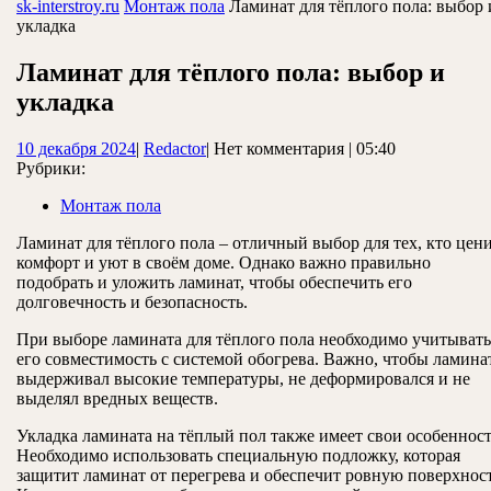
ЗАКРЫТЬ
sk-interstroy.ru
Монтаж пола
Ламинат для тёплого пола: выбор 
укладка
Ламинат для тёплого пола: выбор и
укладка
10
Redactor
10 декабря 2024
|
Redactor
|
Нет комментария
|
05:40
декабря
Рубрики:
2024
Монтаж пола
Ламинат для тёплого пола – отличный выбор для тех, кто цен
комфорт и уют в своём доме. Однако важно правильно
подобрать и уложить ламинат, чтобы обеспечить его
долговечность и безопасность.
При выборе ламината для тёплого пола необходимо учитывать
его совместимость с системой обогрева. Важно, чтобы ламина
выдерживал высокие температуры, не деформировался и не
выделял вредных веществ.
Укладка ламината на тёплый пол также имеет свои особенност
Необходимо использовать специальную подложку, которая
защитит ламинат от перегрева и обеспечит ровную поверхност