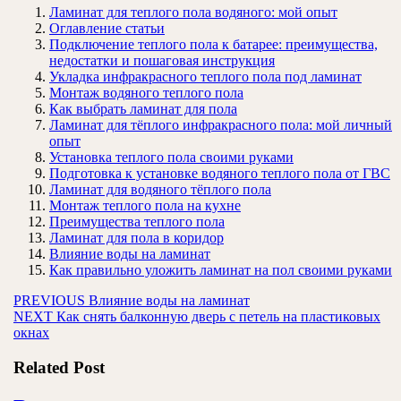
Ламинат для теплого пола водяного: мой опыт
Оглавление статьи
Подключение теплого пола к батарее: преимущества,
недостатки и пошаговая инструкция
Укладка инфракрасного теплого пола под ламинат
Монтаж водяного теплого пола
Как выбрать ламинат для пола
Ламинат для тёплого инфракрасного пола: мой личный
опыт
Установка теплого пола своими руками
Подготовка к установке водяного теплого пола от ГВС
Ламинат для водяного тёплого пола
Монтаж теплого пола на кухне
Преимущества теплого пола
Ламинат для пола в коридор
Влияние воды на ламинат
Как правильно уложить ламинат на пол своими руками
Навигация
Предыдущая
PREVIOUS
Влияние воды на ламинат
Следующая
запись:
NEXT
Как снять балконную дверь с петель на пластиковых
по
запись:
окнах
записям
Related Post