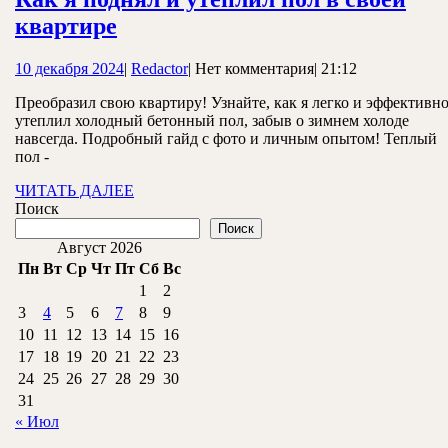
Как
квартире
я
10
Redactor
10 декабря 2024
|
Redactor
|
Нет комментария
|
21:12
поднял
декабря
и
Преобразил свою квартиру! Узнайте, как я легко и эффективн
2024
утеплил холодный бетонный пол, забыв о зимнем холоде
утеплил
навсегда. Подробный гайд с фото и личным опытом! Теплый
пол
пол -
в
ЧИТАТЬ
ЧИТАТЬ ДАЛЕЕ
ДАЛЕЕ
Поиск
своей
Поиск
квартире
Август 2026
Пн
Вт
Ср
Чт
Пт
Сб
Вс
1
2
3
4
5
6
7
8
9
10
11
12
13
14
15
16
17
18
19
20
21
22
23
24
25
26
27
28
29
30
31
« Июл