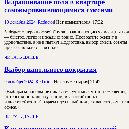
Выравнивание пола в квартире
Выра
самовыравнивающимися смесями
пола
10
Redactor
10 декабря 2024
|
Redactor
|
Нет комментария
|
17:32
в
декабря
квар
Забудьте о неровностях! Самовыравнивающиеся смеси для пол
2024
— быстро, легко и идеально ровно. Превратите ремонт в
само
удовольствие, а не в пытку! Подготовка, выбор смеси, советы
смес
профессионалов — все здесь!
ЧИТАТЬ
ЧИТАТЬ ДАЛЕЕ
ДАЛЕЕ
Выбор
Выбор напольного покрытия
напольно
9
Redactor
9 декабря 2024
|
Redactor
|
Нет комментария
|
21:42
покрытия
декабря
«Выбираем напольное покрытие: учитываем тип помещения,
2024
интенсивность эксплуатации, влагостойкость и
износостойкость. Создаем идеальный пол для вашего дома ил
офиса.»
ЧИТАТЬ
ЧИТАТЬ ДАЛЕЕ
ДАЛЕЕ
Как я поднял и утеплил пол в своей