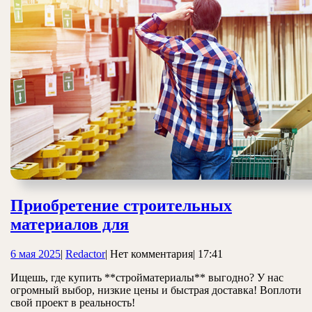
Приобретение строительных
Приобретение
материалов для
строительных
6
Redactor
6 мая 2025
|
Redactor
|
Нет комментария
|
17:41
материалов
мая
для
Ищешь, где купить **стройматериалы** выгодно? У нас
2025
огромный выбор, низкие цены и быстрая доставка! Воплоти
свой проект в реальность!