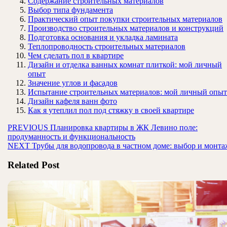
Содержание строительных материалов
Выбор типа фундамента
Практический опыт покупки строительных материалов
Производство строительных материалов и конструкций
Подготовка основания и укладка ламината
Теплопроводность строительных материалов
Чем сделать пол в квартире
Дизайн и отделка ванных комнат плиткой: мой личный
опыт
Значение углов и фасадов
Испытание строительных материалов: мой личный опыт
Дизайн кафеля ванн фото
Как я утеплил пол под стяжку в своей квартире
Навигация
Предыдущая
PREVIOUS
Планировка квартиры в ЖК Левино поле:
запись:
продуманность и функциональность
по
Следующая
NEXT
Трубы для водопровода в частном доме: выбор и монта
записям
запись:
Related Post