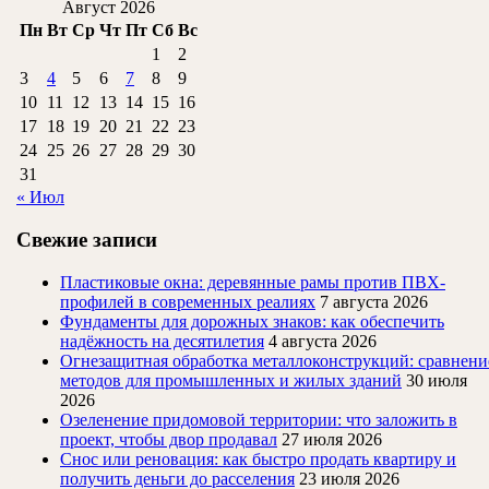
Август 2026
Пн
Вт
Ср
Чт
Пт
Сб
Вс
1
2
3
4
5
6
7
8
9
10
11
12
13
14
15
16
17
18
19
20
21
22
23
24
25
26
27
28
29
30
31
« Июл
Свежие записи
Пластиковые окна: деревянные рамы против ПВХ-
профилей в современных реалиях
7 августа 2026
Фундаменты для дорожных знаков: как обеспечить
надёжность на десятилетия
4 августа 2026
Огнезащитная обработка металлоконструкций: сравнени
методов для промышленных и жилых зданий
30 июля
2026
Озеленение придомовой территории: что заложить в
проект, чтобы двор продавал
27 июля 2026
Снос или реновация: как быстро продать квартиру и
получить деньги до расселения
23 июля 2026