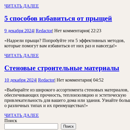
ЧИТАТЬ
ЧИТАТЬ ДАЛЕЕ
ДАЛЕЕ
5
5 способов избавиться от прыщей
спосо
9
Redactor
9 декабря 2024
|
Redactor
|
Нет комментария
|
22:23
избав
декабря
от
«Надоели прыщи? Попробуйте эти 5 эффективных методов,
2024
которые помогут вам избавиться от них раз и навсегда!»
прыщ
ЧИТАТЬ
ЧИТАТЬ ДАЛЕЕ
ДАЛЕЕ
Ст
Стеновые строительные материалы
ст
10
Redactor
10 декабря 2024
|
Redactor
|
Нет комментария
|
04:52
ма
декабря
«Выбирайте из широкого ассортимента стеновых материалов,
2024
обеспечивающих прочность, теплоизоляцию и эстетическую
привлекательность для вашего дома или здания. Узнайте боль
о различных типах и их преимуществах!»
ЧИТАТЬ
ЧИТАТЬ ДАЛЕЕ
ДАЛЕЕ
Поиск
Поиск