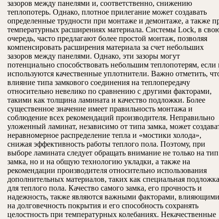
зазоров между панелями и, соответственно, снижению
теплопотерь. Однако, плотное прилегание может создавать
определенные трудности при монтаже и демонтаже, а также п
температурных расширениях материала. Системы Lock, в сво
очередь, часто предлагают более простой монтаж, позволяя
компенсировать расширения материала за счет небольших
зазоров между панелями. Однако, эти зазоры могут
потенциально способствовать небольшим теплопотерям, если 
используются качественные уплотнители. Важно отметить, чт
влияние типа замкового соединения на теплопередачу
относительно невелико по сравнению с другими факторами,
такими как толщина ламината и качество подложки. Более
существенное значение имеет правильность монтажа и
соблюдение всех рекомендаций производителя. Неправильно
уложенный ламинат, независимо от типа замка, может создава
неравномерное распределение тепла и «мостики холода»,
снижая эффективность работы теплого пола. Поэтому, при
выборе ламината следует обращать внимание не только на тип
замка, но и на общую технологию укладки, а также на
рекомендации производителя относительно использования
дополнительных материалов, таких как специальная подложк
для теплого пола. Качество самого замка, его прочность и
надежность, также являются важными факторами, влияющим
на долговечность покрытия и его способность сохранять
целостность при температурных колебаниях. Некачественные