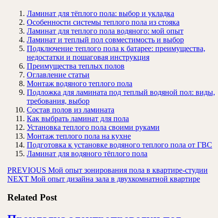
Ламинат для тёплого пола: выбор и укладка
Особенности системы теплого пола из стояка
Ламинат для теплого пола водяного: мой опыт
Ламинат и теплый пол совместимость и выбор
Подключение теплого пола к батарее: преимущества,
недостатки и пошаговая инструкция
Преимущества теплых полов
Оглавление статьи
Монтаж водяного теплого пола
Подложка для ламината под теплый водяной пол: виды,
требования, выбор
Состав полов из ламината
Как выбрать ламинат для пола
Установка теплого пола своими руками
Монтаж теплого пола на кухне
Подготовка к установке водяного теплого пола от ГВС
Ламинат для водяного тёплого пола
Навигация
Предыдущая
PREVIOUS
Мой опыт зонирования пола в квартире-студии
Следующая
запись:
NEXT
Мой опыт дизайна зала в двухкомнатной квартире
по
запись:
записям
Related Post