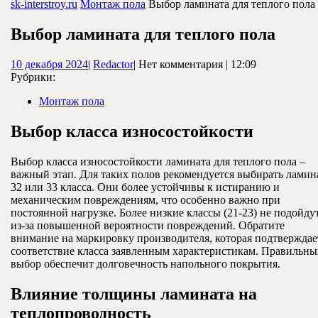
ЗАКРЫТЬ
sk-interstroy.ru
Монтаж пола
Выбор ламината для теплого пола
Выбор ламината для теплого пола
10
Redactor
10 декабря 2024
|
Redactor
|
Нет комментария
|
12:09
декабря
Рубрики:
2024
Монтаж пола
Выбор класса износостойкости
Выбор класса износостойкости ламината для теплого пола –
важный этап. Для таких полов рекомендуется выбирать ламин
32 или 33 класса. Они более устойчивы к истиранию и
механическим повреждениям, что особенно важно при
постоянной нагрузке. Более низкие классы (21-23) не подойду
из-за повышенной вероятности повреждений. Обратите
внимание на маркировку производителя, которая подтверждае
соответствие класса заявленным характеристикам. Правильн
выбор обеспечит долговечность напольного покрытия.
Влияние толщины ламината на
теплопроводность