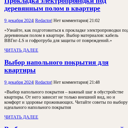
Прокладка электропроводки под
Проклад
деревянным полом в квартире
электро
9
Redactor
9 декабря 2024
|
Redactor
|
Нет комментария
|
21:02
под
декабря
деревян
«Узнайте, как подготовиться к прокладке электропроводки по
2024
деревянным полом в квартире. Выбор материалов: кабель
полом
ВВГнг-LS и гофротруба для защиты от повреждений.»
в
ЧИТАТЬ
ЧИТАТЬ ДАЛЕЕ
квартир
ДАЛЕЕ
Выбор напольного покрытия для
Выбор
квартиры
напольного
9
Redactor
9 декабря 2024
|
Redactor
|
Нет комментария
|
21:48
покрытия
декабря
для
«Выбор напольного покрытия – важный шаг в обустройстве
2024
квартиры. От него зависит не только внешний вид, но и
квартиры
комфорт и здоровье проживающих. Читайте советы по выбору
идеального напольного покрытия
ЧИТАТЬ
ЧИТАТЬ ДАЛЕЕ
ДАЛЕЕ