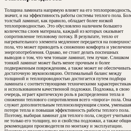
Толщина ламината напрямую влияет на его теплопроводность,
значит, и на эффективность работы системы теплого пола. Бол
толстый ламинат, как правило, обладает более низкой
теплопроводностью. Это обусловлено наличием большего
количества слоев материала, каждый из которых оказывает
сопротивление тепловому потоку. В результате, тепло от
нагревательного элемента медленнее передается на поверхнос
пола, что может приводить к снижению комфорта и увеличен
энергопотребления. Однако, не стоит делать поспешных
выводов о том, что чем тоньше ламинат, тем лучше. Слишком
тонкий ламинат может быть менее прочным и более
подверженным повреждениям, а также может не обеспечивать
достаточную звукоизоляцию. Оптимальный баланс между
толщиной и теплопроводностью достигается путем подбора
ламината с соответствующими техническими характеристика
и использованием качественной подложки. Подложка, в свою
очередь, играет критическую роль в распределении тепла и
снижении теплового сопротивления всего «пирога» пола. Она
служит дополнительным теплоизолирующим слоем, уменьшая
потери тепла и повышая эффективность работы теплого пола.
Поэтому, выбирая ламинат для теплого пола, следует учитыва
не только его толщину, но и свойства подложки, а также общи
рекомендации производителя по монтажу и эксплуатации.