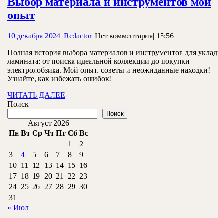
Выбор материала и инструментов мой
Выбор
опыт
материала
10
Redactor
10 декабря 2024
|
Redactor
|
Нет комментария
|
15:56
и
декабря
инструментов
Полная история выбора материалов и инструментов для уклад
2024
ламината: от поиска идеальной коллекции до покупки
мой
электролобзика. Мой опыт, советы и неожиданные находки!
опыт
Узнайте, как избежать ошибок!
ЧИТАТЬ
ЧИТАТЬ ДАЛЕЕ
ДАЛЕЕ
Поиск
Поиск
Август 2026
Пн
Вт
Ср
Чт
Пт
Сб
Вс
1
2
3
4
5
6
7
8
9
10
11
12
13
14
15
16
17
18
19
20
21
22
23
24
25
26
27
28
29
30
31
« Июл