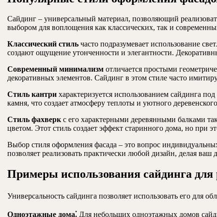
Сайдинг – универсальный материал, позволяющий реализоват
выбором для воплощения как классических, так и современны
Классический стиль
часто подразумевает использование све
создают ощущение утонченности и элегантности. Декоративны
Современный минимализм
отличается простыми геометриче
декоративных элементов. Сайдинг в этом стиле часто имитиру
Стиль кантри
характеризуется использованием сайдинга под 
камня, что создает атмосферу теплоты и уютного деревенског
Стиль фахверк
с его характерными деревянными балками так
цветом. Этот стиль создает эффект старинного дома, но при
Выбор стиля оформления фасада – это вопрос индивидуальны
позволяет реализовать практически любой дизайн, делая ваш
Примеры использования сайдинга для 
Универсальность сайдинга позволяет использовать его для о
Одноэтажные дома⁚
Для небольших одноэтажных домов сайди