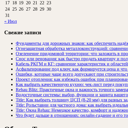
17
18
19
20
21
22
23
24
25
26
27
28
29
30
31
« Июл
Свежие записи
Фундаменты для дорожных знаков: как обеспечить надёж
Огнезащитная обработка металлоконструкций: сравнен
Озеленение придомовой территории: что заложить в про
Снос или реновация: как быстро продать квартиру и пол
Кабель РКГМ и КГ: сравнение характеристик и областе
Асфальтирование под ключ: как формируется цена и что
Ошибки, которые чаще всего допускают при строительст
Проект отопления: как избежать ошибок при планирова
Как выбрать качественную кухню: чек-лист перед покуп
Rehau Blitz: Практичные окна и важность точного замер
Водосточные системы: выбор, функции и защита вашего
Title: Как выбрать толщину ЦСП (8-20 мм) для разных за
Title: Рольставни для частного дома: как выбрать идеаль
Title: Окна Rehau: Немецкое качество, комфорт и надежн
Что будет дальше в отношениях: онлайн-гадание и его т