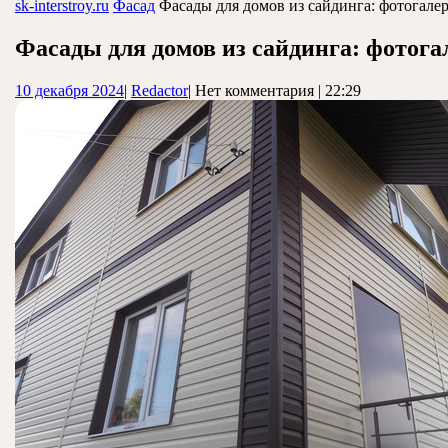
ЗАКРЫТЬ
sk-interstroy.ru
Фасад
Фасады для домов из сайдинга: фотогалер
Фасады для домов из сайдинга: фотога
10
Redactor
10 декабря 2024
|
Redactor
|
Нет комментария
|
22:29
декабря
2024