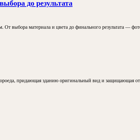
Мой
выбора до результата
руководство
опыт
отделки
фасада
 От выбора материала и цвета до финального результата — фото
короедом
от
выбора
до
результата
короеда, придающая зданию оригинальный вид и защищающая от