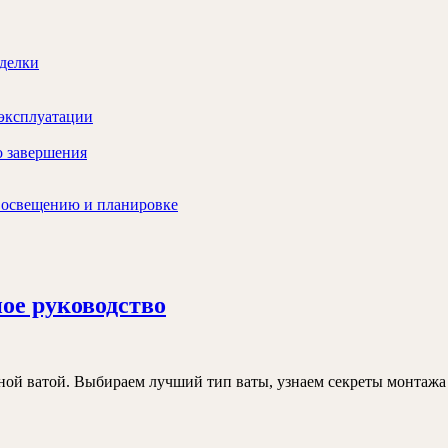
тделки
 эксплуатации
о завершения
, освещению и планировке
Вата
ое руководство
для
утепления
дома
ой ватой. Выбираем лучший тип ваты, узнаем секреты монтажа 
снаружи
Полное