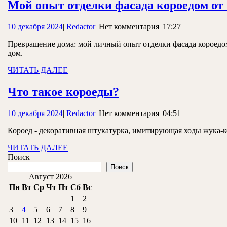
Мой опыт отделки фасада короедом от 
10
Redactor
10 декабря 2024
|
Redactor
|
Нет комментария
|
17:27
декабря
Превращение дома: мой личный опыт отделки фасада короедом.
2024
дом.
ЧИТАТЬ
ЧИТАТЬ ДАЛЕЕ
ДАЛЕЕ
Что
Что такое короеды?
такое
10
Redactor
10 декабря 2024
|
Redactor
|
Нет комментария
|
04:51
короеды?
декабря
Короед - декоративная штукатурка, имитирующая ходы жука-
2024
ЧИТАТЬ
ЧИТАТЬ ДАЛЕЕ
ДАЛЕЕ
Поиск
Поиск
Август 2026
Пн
Вт
Ср
Чт
Пт
Сб
Вс
1
2
3
4
5
6
7
8
9
10
11
12
13
14
15
16