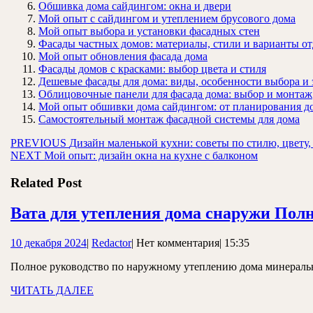
Обшивка дома сайдингом: окна и двери
Мой опыт с сайдингом и утеплением брусового дома
Мой опыт выбора и установки фасадных стен
Фасады частных домов: материалы, стили и варианты о
Мой опыт обновления фасада дома
Фасады домов с красками: выбор цвета и стиля
Дешевые фасады для дома: виды, особенности выбора и
Облицовочные панели для фасада дома: выбор и монтаж
Мой опыт обшивки дома сайдингом: от планирования д
Самостоятельный монтаж фасадной системы для дома
Навигация
Предыдущая
PREVIOUS
Дизайн маленькой кухни: советы по стилю, цвету
Следующая
запись:
NEXT
Мой опыт: дизайн окна на кухне с балконом
по
запись:
записям
Related Post
Вата для утепления дома снаружи Полн
10
Redactor
10 декабря 2024
|
Redactor
|
Нет комментария
|
15:35
декабря
Полное руководство по наружному утеплению дома минеральн
2024
ЧИТАТЬ
ЧИТАТЬ ДАЛЕЕ
ДАЛЕЕ