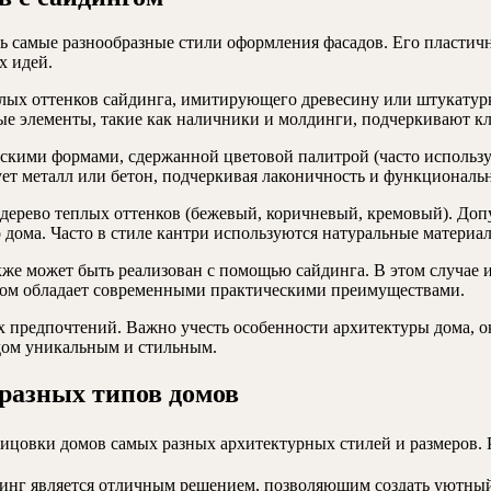
ь самые разнообразные стили оформления фасадов. Его пластич
х идей.
тлых оттенков сайдинга, имитирующего древесину или штукатурк
е элементы, такие как наличники и молдинги, подчеркивают кл
скими формами, сдержанной цветовой палитрой (часто использу
ет металл или бетон, подчеркивая лаконичность и функциональн
дерево теплых оттенков (бежевый, коричневый, кремовый). Доп
о дома. Часто в стиле кантри используются натуральные материа
же может быть реализован с помощью сайдинга. В этом случае и
 этом обладает современными практическими преимуществами.
х предпочтений. Важно учесть особенности архитектуры дома,
 дом уникальным и стильным.
разных типов домов
блицовки домов самых разных архитектурных стилей и размеров.
нг является отличным решением, позволяющим создать уютный