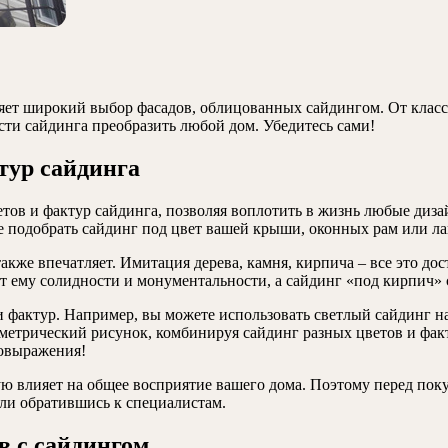
ляет широкий выбор фасадов, облицованных сайдингом. От клас
ти сайдинга преобразить любой дом. Убедитесь сами!
тур сайдинга
тов и фактур сайдинга, позволяя воплотить в жизнь любые диза
е подобрать сайдинг под цвет вашей крыши, оконных рам или ла
кже впечатляет. Имитация дерева, камня, кирпича – все это до
т ему солидности и монументальности, а сайдинг «под кирпич» 
 фактур. Например, вы можете использовать светлый сайдинг на
метрический рисунок, комбинируя сайдинг разных цветов и факт
овыражения!
ю влияет на общее восприятие вашего дома. Поэтому перед пок
ли обратившись к специалистам.
в с сайдингом