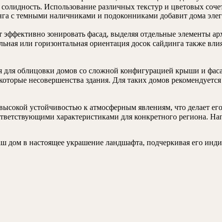
 солидность. Использование различных текстур и цветовых соч
нга с темными наличниками и подоконниками добавит дома элег
 эффективно зонировать фасад, выделяя отдельные элементы ар
льная или горизонтальная ориентация досок сайдинга также вли
я для облицовки домов со сложной конфигурацией крыши и фаса
которые несовершенства здания. Для таких домов рекомендуется
высокой устойчивостью к атмосферным явлениям, что делает ег
ответствующими характеристиками для конкретного региона. На
ш дом в настоящее украшение ландшафта, подчеркивая его инди