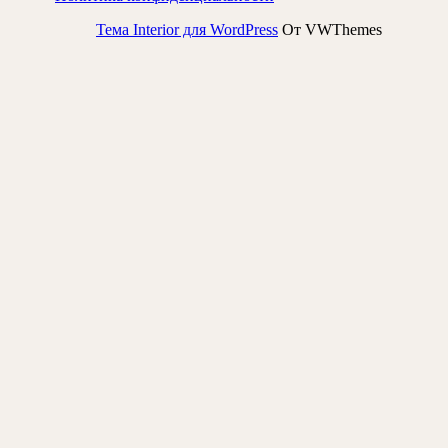
Тема Interior для WordPress
От VWThemes
Прокрутить
вверх