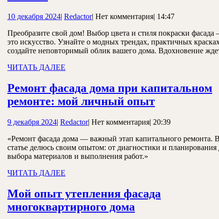
домов
10
Redactor
10 декабря 2024
|
Redactor
|
Нет комментария
|
14:47
с
декабря
красками:
Преобразите свой дом! Выбор цвета и стиля покраски фасада 
2024
это искусство. Узнайте о модных трендах, практичных краска
выбор
создайте неповторимый облик вашего дома. Вдохновение жде
цвета
ЧИТАТЬ
ЧИТАТЬ ДАЛЕЕ
и
ДАЛЕЕ
стиля
Ремонт фасада дома при капитальном
Ремонт
ремонте: мой личный опыт
фасада
9
Redactor
9 декабря 2024
|
Redactor
|
Нет комментария
|
20:39
дома
декабря
при
«Ремонт фасада дома — важный этап капитального ремонта. 
2024
статье делюсь своим опытом: от диагностики и планирования
капитальн
выбора материалов и выполнения работ.»
ремонте:
ЧИТАТЬ
ЧИТАТЬ ДАЛЕЕ
мой
ДАЛЕЕ
личный
Мой опыт утепления фасада
Мой
опыт
многоквартирного дома