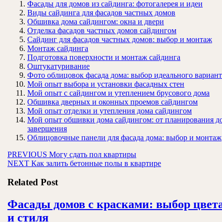
Фасады для домов из сайдинга: фотогалерея и идеи
Виды сайдинга для фасадов частных домов
Обшивка дома сайдингом: окна и двери
Отделка фасадов частных домов сайдингом
Сайдинг для фасадов частных домов: выбор и монтаж
Монтаж сайдинга
Подготовка поверхности и монтаж сайдинга
Оштукатуривание
Фото облицовок фасада дома: выбор идеального вариант
Мой опыт выбора и установки фасадных стен
Мой опыт с сайдингом и утеплением брусового дома
Обшивка дверных и оконных проемов сайдингом
Мой опыт отделки и утепления дома сайдингом
Мой опыт обшивки дома сайдингом: от планирования д
завершения
Облицовочные панели для фасада дома: выбор и монтаж
Навигация
Предыдущая
PREVIOUS
Могу сдать пол квартиры
Следующая
запись:
NEXT
Как залить бетонные полы в квартире
по
запись:
записям
Related Post
Фасады домов с красками: выбор цвет
Фасады
и стиля