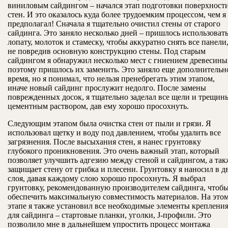
виниловым сайдингом – начался этап подготовки поверхност
стен. И это оказалось куда более трудоемким процессом, чем я
предполагал! Сначала я тщательно очистил стены от старого
сайдинга. Это заняло несколько дней – пришлось использоват
лопату, молоток и стамеску, чтобы аккуратно снять все панели
не повредив основную конструкцию стены. Под старым
сайдингом я обнаружил несколько мест с гниением древесины
поэтому пришлось их заменить. Это заняло еще дополнительн
время, но я понимал, что нельзя пренебрегать этим этапом,
иначе новый сайдинг прослужит недолго. После замены
поврежденных досок, я тщательно заделал все щели и трещин
цементным раствором, дав ему хорошо просохнуть.
Следующим этапом была очистка стен от пыли и грязи. Я
использовал щетку и воду под давлением, чтобы удалить все
загрязнения. После высыхания стен, я нанес грунтовку
глубокого проникновения. Это очень важный этап, который
позволяет улучшить адгезию между стеной и сайдингом, а так
защищает стену от грибка и плесени. Грунтовку я наносил в д
слоя, давая каждому слою хорошо просохнуть. Я выбрал
грунтовку, рекомендованную производителем сайдинга, чтоб
обеспечить максимальную совместимость материалов. На это
этапе я также установил все необходимые элементы креплени
для сайдинга – стартовые планки, уголки, J-профили. Это
позволило мне в дальнейшем упростить процесс монтажа