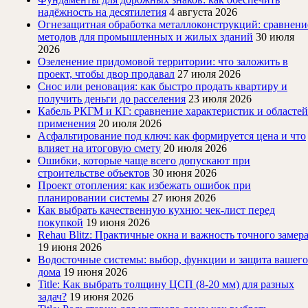
надёжность на десятилетия
4 августа 2026
Огнезащитная обработка металлоконструкций: сравнени
методов для промышленных и жилых зданий
30 июля
2026
Озеленение придомовой территории: что заложить в
проект, чтобы двор продавал
27 июля 2026
Снос или реновация: как быстро продать квартиру и
получить деньги до расселения
23 июля 2026
Кабель РКГМ и КГ: сравнение характеристик и областей
применения
20 июля 2026
Асфальтирование под ключ: как формируется цена и что
влияет на итоговую смету
20 июля 2026
Ошибки, которые чаще всего допускают при
строительстве объектов
30 июня 2026
Проект отопления: как избежать ошибок при
планировании системы
27 июня 2026
Как выбрать качественную кухню: чек-лист перед
покупкой
19 июня 2026
Rehau Blitz: Практичные окна и важность точного замер
19 июня 2026
Водосточные системы: выбор, функции и защита вашего
дома
19 июня 2026
Title: Как выбрать толщину ЦСП (8-20 мм) для разных
задач?
19 июня 2026