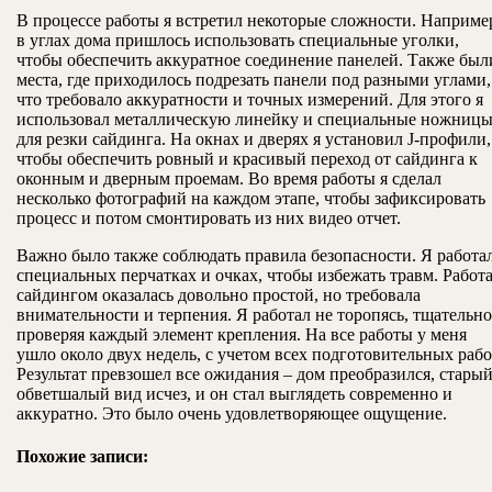
В процессе работы я встретил некоторые сложности. Наприме
в углах дома пришлось использовать специальные уголки,
чтобы обеспечить аккуратное соединение панелей. Также был
места, где приходилось подрезать панели под разными углами,
что требовало аккуратности и точных измерений. Для этого я
использовал металлическую линейку и специальные ножниц
для резки сайдинга. На окнах и дверях я установил J-профили,
чтобы обеспечить ровный и красивый переход от сайдинга к
оконным и дверным проемам. Во время работы я сделал
несколько фотографий на каждом этапе, чтобы зафиксировать
процесс и потом смонтировать из них видео отчет.
Важно было также соблюдать правила безопасности. Я работа
специальных перчатках и очках, чтобы избежать травм. Работа
сайдингом оказалась довольно простой, но требовала
внимательности и терпения. Я работал не торопясь, тщательно
проверяя каждый элемент крепления. На все работы у меня
ушло около двух недель, с учетом всех подготовительных рабо
Результат превзошел все ожидания – дом преобразился, стары
обветшалый вид исчез, и он стал выглядеть современно и
аккуратно. Это было очень удовлетворяющее ощущение.
Похожие записи: