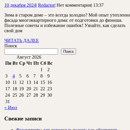
опыт
10
Redactor
10 декабря 2024
|
Redactor
|
Нет комментария
|
13:37
утепления
декабря
фасада
Зима в старом доме – это всегда холодно? Мой опыт утеплени
2024
фасада многоквартирного дома: от подготовки до финиша.
многоквартирн
Полезные советы и избежание ошибок! Узнайте, как сделать
дома
свой дом
ЧИТАТЬ
ЧИТАТЬ ДАЛЕЕ
ДАЛЕЕ
Поиск
Поиск
Август 2026
Пн
Вт
Ср
Чт
Пт
Сб
Вс
1
2
3
4
5
6
7
8
9
10
11
12
13
14
15
16
17
18
19
20
21
22
23
24
25
26
27
28
29
30
31
« Июл
Свежие записи
Фундаменты для дорожных знаков: как обеспечить