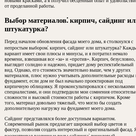
новыми красками, а я получил бесценный опыт и удовольстви
от проделанной работы.
Выбор материалов⁚ кирпич, сайдинг ил
штукатурка?
Перед началом обновления фасада моего дома, я столкнулся с
непростым выбором⁚ кирпич, сайдинг или штукатурка? Кажд
вариант имеет свои плюсы и минусы, и я потратил немало
времени, взвешивая все «за» и «против». Кирпич, безусловно,
выглядит солидно и надежно, придает дому респектабельный
вид. Однако, его стоимость значительно выше, чем у других
материалов, плюс нужно учитывать дополнительные расходы 
фундамент, если дом не был начально проектирован под
кирпичную облицовку. Я проконсультировался с несколькими
специалистами, и они подтвердили мои сомнения относитель
сложности и высокой стоимости работы с кирпичом. Кроме
того, материал довольно тяжелый, что могло бы создать
дополнительную нагрузку на фундамент моего дома.
Сайдинг представлялся более доступным вариантом.
Современный рынок предлагает широкий выбор цветов и
фактур, позволяя создать интересный и оригинальный фасад. 
рассматривал различные виды сайдинга⁚ виниловый,