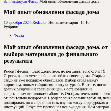
ЗАКРЫТЬ
sk-interstroy.ru
Фасад
Мой опыт обновления фасада дома
Мой опыт обновления фасада дома
10
Redactor
10 декабря 2024
|
Redactor
|
Нет комментария
|
15:10
декабря
Рубрики:
2024
Фасад
Мой опыт обновления фасада дома⁚ от
выбора материалов до финального
результата
Ремонт фасада – дело хлопотное, но результат того стоит! Я,
Сергей, давно мечтал обновить облик своего дома. Старый
сайдинг уже порядком обветшался. Выбор стоял между
кирпичом, новым сайдингом и штукатуркой. В итоге, после
долгих раздумий и сравнения цен, я остановился на
современном виниловом сайдинге. Он практичен, долговечен
относительно недорогой. Процесс занял больше времени, чем 
планировал, но я справился сам, изучив массу видеоуроков и
инструкций. Результат превзошел все ожидания! Дом заиграл