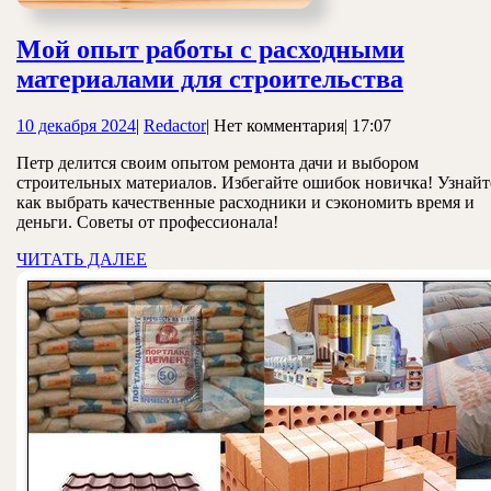
Мой опыт работы с расходными
Мой
материалами для строительства
опыт
10
Redactor
10 декабря 2024
|
Redactor
|
Нет комментария
|
17:07
работы
декабря
с
Петр делится своим опытом ремонта дачи и выбором
2024
строительных материалов. Избегайте ошибок новичка! Узнайт
расход
как выбрать качественные расходники и сэкономить время и
матери
деньги. Советы от профессионала!
для
ЧИТАТЬ
ЧИТАТЬ ДАЛЕЕ
ДАЛЕЕ
строит