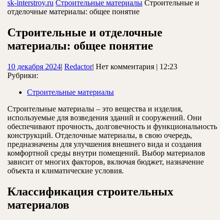
ЗАКРЫТЬ
sk-interstroy.ru
Строительные материалы
Строительные и
отделочные материалы: общее понятие
Строительные и отделочные
материалы: общее понятие
10
Redactor
10 декабря 2024
|
Redactor
|
Нет комментария
|
12:23
декабря
Рубрики:
2024
Строительные материалы
Строительные материалы – это вещества и изделия,
используемые для возведения зданий и сооружений. Они
обеспечивают прочность, долговечность и функциональность
конструкций. Отделочные материалы, в свою очередь,
предназначены для улучшения внешнего вида и создания
комфортной среды внутри помещений. Выбор материалов
зависит от многих факторов, включая бюджет, назначение
объекта и климатические условия.
Классификация строительных
материалов