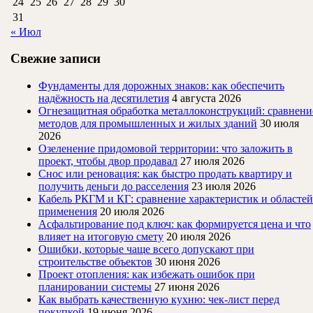
24
25
26
27
28
29
30
31
« Июл
Свежие записи
Фундаменты для дорожных знаков: как обеспечить
надёжность на десятилетия
4 августа 2026
Огнезащитная обработка металлоконструкций: сравнени
методов для промышленных и жилых зданий
30 июля
2026
Озеленение придомовой территории: что заложить в
проект, чтобы двор продавал
27 июля 2026
Снос или реновация: как быстро продать квартиру и
получить деньги до расселения
23 июля 2026
Кабель РКГМ и КГ: сравнение характеристик и областей
применения
20 июля 2026
Асфальтирование под ключ: как формируется цена и что
влияет на итоговую смету
20 июля 2026
Ошибки, которые чаще всего допускают при
строительстве объектов
30 июня 2026
Проект отопления: как избежать ошибок при
планировании системы
27 июня 2026
Как выбрать качественную кухню: чек-лист перед
покупкой
19 июня 2026