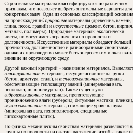
Строительные материалы классифицируются по различным
признакам, что позволяет выбрать оптимальные варианты для
конкретных задач. Одна из основных классификаций основан
на происхождении⁚
природные
материалы (древесина, камень,
глина, песок, гравий) и
искусственные
(цемент, бетон, кирпич
металлы, полимеры). Природные материалы экологически
чисты, но могут иметь ограничения по прочности и
долговечности. Искусственные материалы обладают большей
прочностью, долговечностью и разнообразными свойствами,
однако их производство может быть энергоемким и оказывать
влияние на окружающую среду.
Другой важный критерий – назначение материалов. Выделяю
конструкционные
материалы, несущие основные нагрузки
(бетон, арматура, сталь), и
теплоизоляционные
материалы,
обеспечивающие теплозащиту зданий (минеральная вата,
пенопласт, пенополиуретан). Также существуют
гидроизоляционные
материалы, препятствующие
проникновению влаги (рубероид, битумные мастики, пленки),
звукоизоляционные
материалы, снижающие уровень шума
(минеральная вата, пенополистирол, специальные
гипсокартонные плиты).
По физико-механическим свойствам материалы разделяются н
группы по прочности на сжатие, растяжение, изгиб, а также п