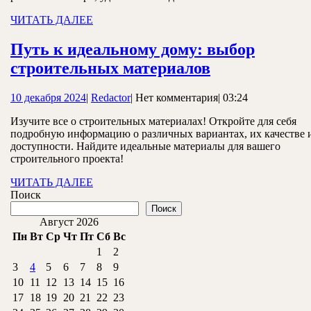
материа
ЧИТАТЬ
ЧИТАТЬ ДАЛЕЕ
удобство
ДАЛЕЕ
и
Путь к идеальному дому: выбор
Путь
выгода
строительных материалов
к
10
Redactor
10 декабря 2024
|
Redactor
|
Нет комментария
|
03:24
идеальному
декабря
дому:
Изучите все о строительных материалах! Откройте для себя
2024
подробную информацию о различных вариантах, их качестве 
выбор
доступности. Найдите идеальные материалы для вашего
строительны
строительного проекта!
материалов
ЧИТАТЬ
ЧИТАТЬ ДАЛЕЕ
ДАЛЕЕ
Поиск
Поиск
Август 2026
Пн
Вт
Ср
Чт
Пт
Сб
Вс
1
2
3
4
5
6
7
8
9
10
11
12
13
14
15
16
17
18
19
20
21
22
23