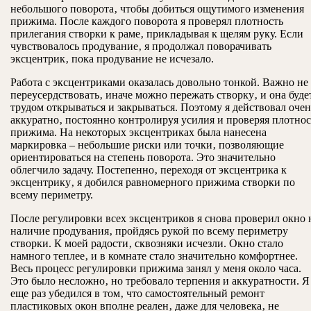
небольшого поворота‚ чтобы добиться ощутимого изменения
прижима. После каждого поворота я проверял плотность
прилегания створки к раме‚ прикладывая к щелям руку. Если
чувствовалось продувание‚ я продолжал поворачивать
эксцентрик‚ пока продувание не исчезало.
Работа с эксцентриками оказалась довольно тонкой. Важно не
переусердствовать‚ иначе можно пережать створку‚ и она буде
трудом открываться и закрываться. Поэтому я действовал очен
аккуратно‚ постоянно контролируя усилия и проверяя плотнос
прижима. На некоторых эксцентриках была нанесена
маркировка – небольшие риски или точки‚ позволяющие
ориентироваться на степень поворота. Это значительно
облегчило задачу. Постепенно‚ переходя от эксцентрика к
эксцентрику‚ я добился равномерного прижима створки по
всему периметру.
После регулировки всех эксцентриков я снова проверил окно 
наличие продувания‚ пройдясь рукой по всему периметру
створки. К моей радости‚ сквозняки исчезли. Окно стало
намного теплее‚ и в комнате стало значительно комфортнее.
Весь процесс регулировки прижима занял у меня около часа.
Это было несложно‚ но требовало терпения и аккуратности. Я
еще раз убедился в том‚ что самостоятельный ремонт
пластиковых окон вполне реален‚ даже для человека‚ не