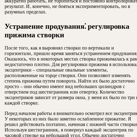
аккуратно работать‚ не торопиться и постоянно контролирова
результат. И‚ конечно‚ не бояться экспериментировать‚ но в
разумных пределах.
Устранение продувания⁚ регулировка
прижима створки
После того‚ как я выровнял створки по вертикали и
горизонтали‚ пришло время заняться устранением продувания
Оказалось‚ что в некоторых местах створка прижималась к ра
недостаточно плотно. Для регулировки прижима я использова
эксцентрики – специальные овальные элементы‚
расположенные на торце створки. Они позволяют изменять
степень прижима путем поворота. Найти их было достаточно
просто – они обычно имеют вид небольших цилиндров с
отверстием под шестигранник или отвертку. Количество
эксцентриков зависит от размера окна‚ у меня их было по три 
каждой створке.
Перед началом работы я внимательно осмотрел все эксцентри
У некоторых из них было заметно ослабленное прижатие. Я
решил действовать поэтапно‚ начиная с нижней части створки
Используя шестигранник‚ я повернул каждый эксцентрик по
часовой стрелке на небольшой угол. Обычно достаточно