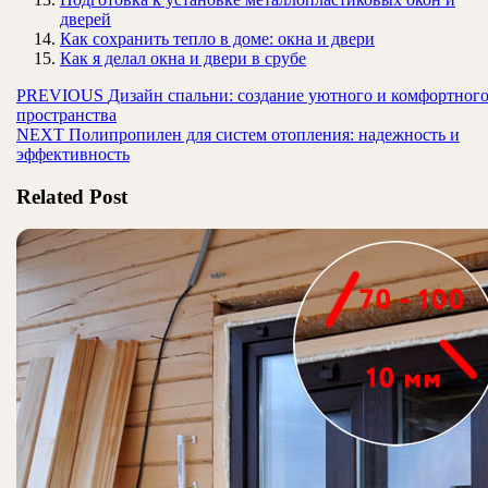
дверей
Как сохранить тепло в доме: окна и двери
Как я делал окна и двери в срубе
Навигация
Предыдущая
PREVIOUS
Дизайн спальни: создание уютного и комфортног
запись:
пространства
по
Следующая
NEXT
Полипропилен для систем отопления: надежность и
записям
запись:
эффективность
Related Post