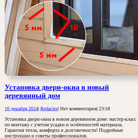
Установка двери-окна в новый
Установка
деревянный дом
двери-
10
Redactor
10 декабря 2024
|
Redactor
|
Нет комментария
|
23:18
окна
декабря
в
Установка двери-окна в новом деревянном доме: мастер-класс
2024
по монтажу с учетом усадки и особенностей материала.
новый
Гарантия тепла, комфорта и долговечности! Подробные
деревянный
инструкции и советы профессионалов.