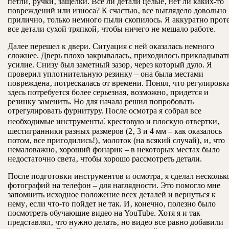
петли‚ ручки‚ защелки. Все ли детали целые‚ нет ли каких-то
повреждений или износа? К счастью‚ все выглядело довольно
прилично‚ только немного пыли скопилось. Я аккуратно прот
все детали сухой тряпкой‚ чтобы ничего не мешало работе.
Далее перешел к двери. Ситуация с ней оказалась немного
сложнее. Дверь плохо закрывалась‚ приходилось прикладыват
усилие. Снизу был заметный зазор‚ через который дуло. Я
проверил уплотнительную резинку – она была местами
повреждена‚ потрескалась от времени. Понял‚ что регулировк
здесь потребуется более серьезная‚ возможно‚ придется и
резинку заменить. Но для начала решил попробовать
отрегулировать фурнитуру. После осмотра я собрал все
необходимые инструменты⁚ крестовую и плоскую отвертки‚
шестигранники разных размеров (2‚ 3 и 4 мм – как оказалось
потом‚ все пригодились!)‚ молоток (на всякий случай)‚ и‚ что
немаловажно‚ хороший фонарик – в некоторых местах было
недостаточно света‚ чтобы хорошо рассмотреть детали.
После подготовки инструментов и осмотра‚ я сделал нескольк
фотографий на телефон – для наглядности. Это помогло мне
запомнить исходное положение всех деталей и вернуться к
нему‚ если что-то пойдет не так. И‚ конечно‚ полезно было
посмотреть обучающие видео на YouTube. Хотя я и так
представлял‚ что нужно делать‚ но видео все равно добавили