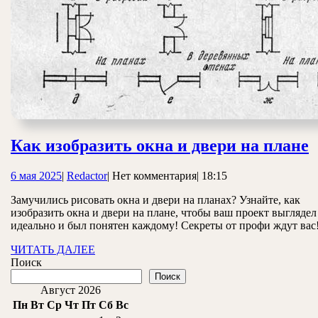
Как изобразить окна и двери на плане
и
6
Redactor
6 мая 2025
|
Redactor
|
Нет комментария
|
18:15
о
мая
и
Замучились рисовать окна и двери на планах? Узнайте, как
2025
изобразить окна и двери на плане, чтобы ваш проект выглядел
д
идеально и был понятен каждому! Секреты от профи ждут вас
н
ЧИТАТЬ
ЧИТАТЬ ДАЛЕЕ
п
ДАЛЕЕ
Поиск
Поиск
Август 2026
Пн
Вт
Ср
Чт
Пт
Сб
Вс