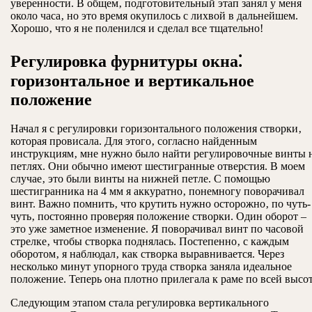
уверенности. В общем‚ подготовительный этап занял у меня
около часа‚ но это время окупилось с лихвой в дальнейшем.
Хорошо‚ что я не поленился и сделал все тщательно!
Регулировка фурнитуры окна⁚
горизонтальное и вертикальное
положение
Начал я с регулировки горизонтального положения створки‚
которая провисала. Для этого‚ согласно найденным
инструкциям‚ мне нужно было найти регулировочные винты 
петлях. Они обычно имеют шестигранные отверстия. В моем
случае‚ это были винты на нижней петле. С помощью
шестигранника на 4 мм я аккуратно‚ понемногу поворачивал
винт. Важно помнить‚ что крутить нужно осторожно‚ по чуть-
чуть‚ постоянно проверяя положение створки. Один оборот –
это уже заметное изменение. Я поворачивал винт по часовой
стрелке‚ чтобы створка поднялась. Постепенно‚ с каждым
оборотом‚ я наблюдал‚ как створка выравнивается. Через
несколько минут упорного труда створка заняла идеальное
положение. Теперь она плотно прилегала к раме по всей высот
Следующим этапом стала регулировка вертикального