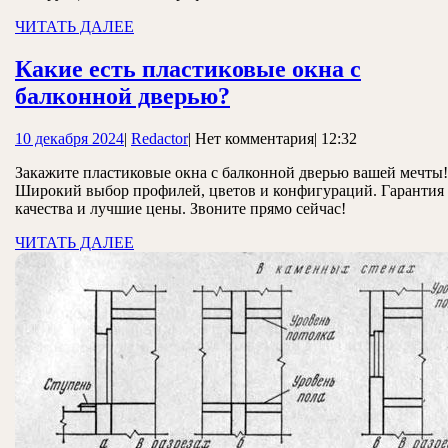
дом
ЧИТАТЬ
ЧИТАТЬ ДАЛЕЕ
ДАЛЕЕ
Какие есть пластиковые окна с
Какие
балконной дверью?
есть
10
Redactor
10 декабря 2024
|
Redactor
|
Нет комментария
|
12:32
пластиковые
декабря
окна
Закажите пластиковые окна с балконной дверью вашей мечты!
2024
Широкий выбор профилей, цветов и конфигураций. Гарантия
с
качества и лучшие цены. Звоните прямо сейчас!
балконной
ЧИТАТЬ
ЧИТАТЬ ДАЛЕЕ
дверью?
ДАЛЕЕ