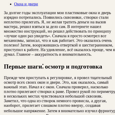
Окна и двери
За долгие годы эксплуатации мои пластиковые окна и дверь
изрядно потрепались. Появились сквозняки‚ створки стали
неплотно прилегать. Я‚ не желая тратить деньги на вызов
мастера‚ решил взяться за дело сам. В интернете нашел
множество инструкций‚ но решил действовать по принципу
«лучше один раз увидеть». Сначала я просто осмотрел все
механизмы‚ записал‚ что и как работает. Это оказалось очень
полезно! Затем‚ вооружившись отверткой и шестигранником‚
приступил к работе. На удивление‚ всё оказалось проще‚ чем я
думал. Главное ‒ аккуратность и внимательность.
Первые шаги⁚ осмотр и подготовка
Прежде чем приступать к регулировке‚ я провел тщательный
осмотр всех своих окон и двери. Это‚ как оказалось‚ самый
важный этап. Начал я с окон. Сначала проверил‚ насколько
плотно прилегают створки к раме. Провел рукой по периметру
в нескольких местах чувствовался небольшой сквозняк.
Заметил‚ что одна из створок немного провисла‚ а другая‚
наоборот‚ прилегает слишком плотно вверху‚ создавая
небольшое напряжение. Затем я внимательно изучил фурнитур