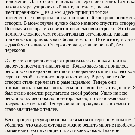
положения. Для этого я использовал верхнюю петлю. Там так
находился регулировочный винт‚ но уже с другим
шестигранником ⎯ на 3 мм. Здесь принцип тот же –
постепенные повороты винта‚ постоянный контроль положен
створки. В моем случае нужно было немного опустить створку
Поэтому я поворачивал винт против часовой стрелки. Это бы
немного сложнее‚ чем горизонтальная регулировка‚ так как
приходилось прикладывать больше усилия. Но в итоге‚ и с эт
задачей я справился. Створка стала идеально ровной‚ без
перекосов.
С другой створкой‚ которая прижималась слишком плотно
вверху‚ я поступил аналогично. Только здесь мне пришлось
регулировать верхнюю петлю и поворачивать винт по часовой
стрелке‚ чтобы немного поднять створку. В результате обе
створки стали прилегать к раме идеально. Теперь они
открывались и закрывались легко и плавно‚ без затруднений. 
был очень доволен результатом своей работы. Ушло на всю
регулировку окон около полутора часов‚ но это время было
потрачено с пользой. Теперь окна не продувают‚ а в комнате
стало значительно теплее.
Весь процесс регулировки был для меня интересным опытом.
убедился‚ что самостоятельно можно решить многие проблем
связанные с эксплуатацией пластиковых окон. Главное –