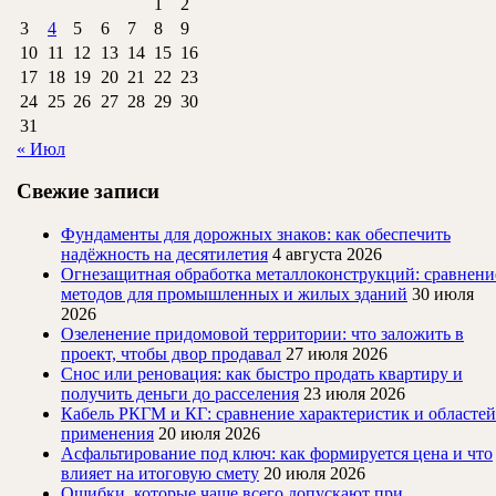
1
2
3
4
5
6
7
8
9
10
11
12
13
14
15
16
17
18
19
20
21
22
23
24
25
26
27
28
29
30
31
« Июл
Свежие записи
Фундаменты для дорожных знаков: как обеспечить
надёжность на десятилетия
4 августа 2026
Огнезащитная обработка металлоконструкций: сравнени
методов для промышленных и жилых зданий
30 июля
2026
Озеленение придомовой территории: что заложить в
проект, чтобы двор продавал
27 июля 2026
Снос или реновация: как быстро продать квартиру и
получить деньги до расселения
23 июля 2026
Кабель РКГМ и КГ: сравнение характеристик и областей
применения
20 июля 2026
Асфальтирование под ключ: как формируется цена и что
влияет на итоговую смету
20 июля 2026
Ошибки, которые чаще всего допускают при