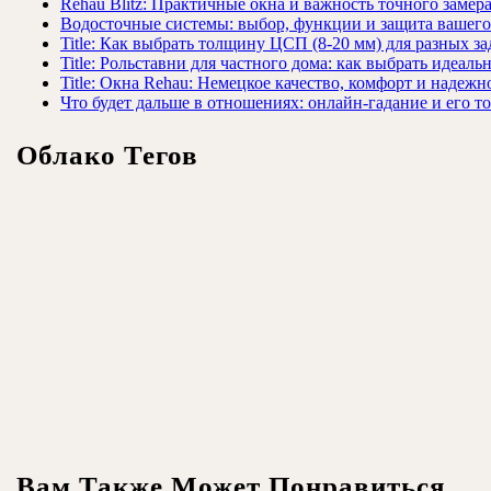
Rehau Blitz: Практичные окна и важность точного замер
Водосточные системы: выбор, функции и защита вашего
Title: Как выбрать толщину ЦСП (8-20 мм) для разных за
Title: Рольставни для частного дома: как выбрать идеаль
Title: Окна Rehau: Немецкое качество, комфорт и надежн
Что будет дальше в отношениях: онлайн-гадание и его т
Облако Тегов
Вам Также Может Понравиться