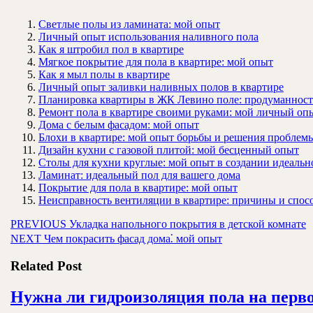
Светлые полы из ламината: мой опыт
Личный опыт использования наливного пола
Как я штробил пол в квартире
Мягкое покрытие для пола в квартире: мой опыт
Как я мыл полы в квартире
Личный опыт заливки наливных полов в квартире
Планировка квартиры в ЖК Левино поле: продуманност
Ремонт пола в квартире своими руками: мой личный оп
Дома с белым фасадом: мой опыт
Блохи в квартире: мой опыт борьбы и решения проблем
Дизайн кухни с газовой плитой: мой бесценный опыт
Столы для кухни круглые: мой опыт в создании идеальн
Ламинат: идеальный пол для вашего дома
Покрытие для пола в квартире: мой опыт
Неисправность вентиляции в квартире: причины и спос
Навигация
Предыдущая
PREVIOUS
Укладка напольного покрытия в детской комнате
Следующая
запись:
NEXT
Чем покрасить фасад дома⁚ мой опыт
по
запись:
записям
Related Post
Нужна ли гидроизоляция пола на перво