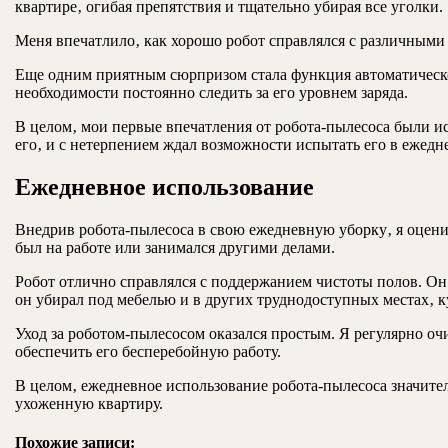
квартире‚ огибая препятствия и тщательно убирая все уголки.
Меня впечатлило‚ как хорошо робот справлялся с различными
Еще одним приятным сюрпризом стала функция автоматической 
необходимости постоянно следить за его уровнем заряда.
В целом‚ мои первые впечатления от робота-пылесоса были 
его‚ и с нетерпением ждал возможности испытать его в ежед
Ежедневное использование
Внедрив робота-пылесоса в свою ежедневную уборку‚ я оценил
был на работе или занимался другими делами.
Робот отлично справлялся с поддержанием чистоты полов. О
он убирал под мебелью и в других труднодоступных местах‚ к
Уход за роботом-пылесосом оказался простым. Я регулярно оч
обеспечить его бесперебойную работу.
В целом‚ ежедневное использование робота-пылесоса значител
ухоженную квартиру.
Похожие записи: