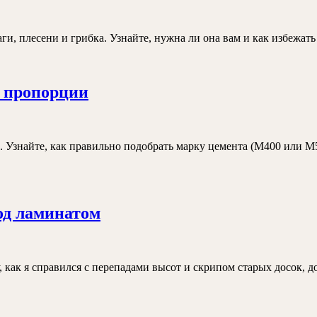
ли
гидроизоляция
пола
ги, плесени и грибка. Узнайте, нужна ли она вам и как избежат
на
первом
Выбор
а пропорции
этаже
марки
в
цемента
квартире?
и
Узнайте, как правильно подобрать марку цемента (М400 или М50
его
влияние
на
Мой
од ламинатом
пропорции
опыт
борьбы
с
, как я справился с перепадами высот и скрипом старых досок,
неровным
полом