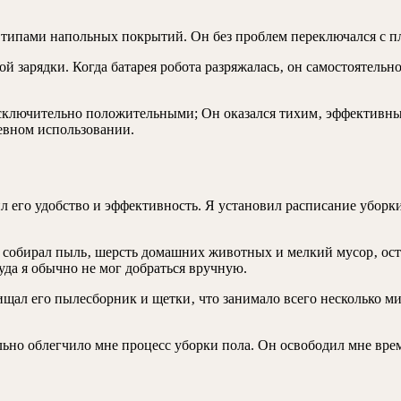
 типами напольных покрытий. Он без проблем переключался с пл
зарядки. Когда батарея робота разряжалась‚ он самостоятельно 
исключительно положительными; Он оказался тихим‚ эффективны
невном использовании.
 его удобство и эффективность. Я установил расписание уборки‚
н собирал пыль‚ шерсть домашних животных и мелкий мусор‚ ос
уда я обычно не мог добраться вручную.
ищал его пылесборник и щетки‚ что занимало всего несколько ми
ьно облегчило мне процесс уборки пола. Он освободил мне время