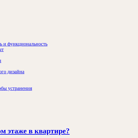
ь и функциональность
ыт
ы
ого дизайна
обы устранения
Нужна
м этаже в квартире?