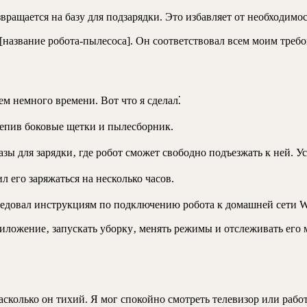
вращается на базу для подзарядки. Это избавляет от необходимос
[название робота-пылесоса]. Он соответствовал всем моим треб
м немного времени. Вот что я сделал⁚
репив боковые щетки и пылесборник.
ы для зарядки‚ где робот сможет свободно подъезжать к ней. Ус
л его заряжаться на несколько часов.
едовал инструкциям по подключению робота к домашней сети Wi
риложение‚ запускать уборку‚ менять режимы и отслеживать его
асколько он тихий. Я мог спокойно смотреть телевизор или работ