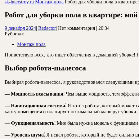
ЗАКРЫТЬ
sk-interstroy.ru
Монтаж пола
Робот для уборки пола в квартире
Робот для уборки пола в квартире: мо
9
Redactor
9 декабря 2024
|
Redactor
|
Нет комментария
|
20:34
декабря
Рубрики:
2024
Монтаж пола
Приветствую всех‚ кто ищет облегчения в домашней уборке! Н
Выбор робота-пылесоса
Выбирая робота-пылесоса‚ я руководствовался следующими к
—
Мощность всасывания⁚
Чем выше мощность‚ тем эффектив
—
Навигационная система⁚
Я хотел робота‚ который может са
карту помещения и планирует оптимальный маршрут уборки.
—
Функциональность⁚
Мне была нужна модель с функциями с
—
Уровень шума⁚
Я искал робота‚ который не будет сильно 