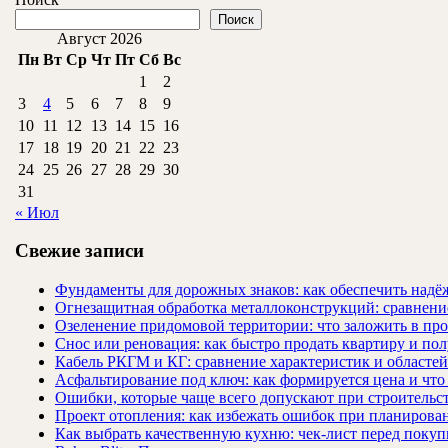
Поиск
Август 2026
Пн
Вт
Ср
Чт
Пт
Сб
Вс
1
2
3
4
5
6
7
8
9
10
11
12
13
14
15
16
17
18
19
20
21
22
23
24
25
26
27
28
29
30
31
« Июл
Свежие записи
Фундаменты для дорожных знаков: как обеспечить надёж
Огнезащитная обработка металлоконструкций: сравнен
Озеленение придомовой территории: что заложить в про
Снос или реновация: как быстро продать квартиру и пол
Кабель РКГМ и КГ: сравнение характеристик и областе
Асфальтирование под ключ: как формируется цена и что
Ошибки, которые чаще всего допускают при строительст
Проект отопления: как избежать ошибок при планирова
Как выбрать качественную кухню: чек-лист перед покуп