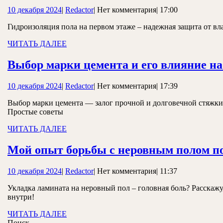
10
Redactor
10 декабря 2024
|
Redactor
|
Нет комментария
|
17:00
декабря
Гидроизоляция пола на первом этаже – надежная защита от вла
2024
ЧИТАТЬ
ЧИТАТЬ ДАЛЕЕ
ДАЛЕЕ
Выбор марки цемента и его влияние н
10
Redactor
10 декабря 2024
|
Redactor
|
Нет комментария
|
17:39
декабря
Выбор марки цемента — залог прочной и долговечной стяжки. 
2024
Простые советы
ЧИТАТЬ
ЧИТАТЬ ДАЛЕЕ
ДАЛЕЕ
Мой опыт борьбы с неровным полом п
10
Redactor
10 декабря 2024
|
Redactor
|
Нет комментария
|
11:37
декабря
Укладка ламината на неровный пол – головная боль? Расскажу
2024
внутри!
ЧИТАТЬ
ЧИТАТЬ ДАЛЕЕ
ДАЛЕЕ
Поиск