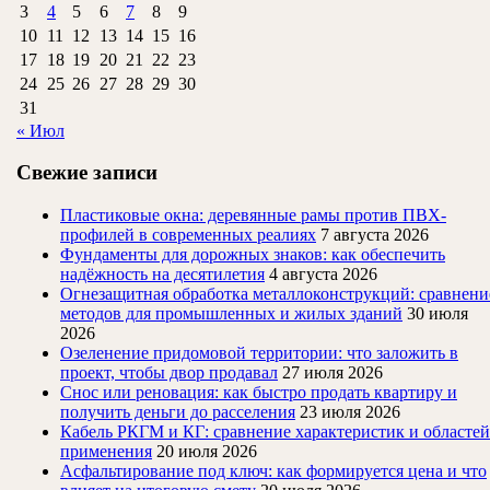
3
4
5
6
7
8
9
10
11
12
13
14
15
16
17
18
19
20
21
22
23
24
25
26
27
28
29
30
31
« Июл
Свежие записи
Пластиковые окна: деревянные рамы против ПВХ-
профилей в современных реалиях
7 августа 2026
Фундаменты для дорожных знаков: как обеспечить
надёжность на десятилетия
4 августа 2026
Огнезащитная обработка металлоконструкций: сравнени
методов для промышленных и жилых зданий
30 июля
2026
Озеленение придомовой территории: что заложить в
проект, чтобы двор продавал
27 июля 2026
Снос или реновация: как быстро продать квартиру и
получить деньги до расселения
23 июля 2026
Кабель РКГМ и КГ: сравнение характеристик и областей
применения
20 июля 2026
Асфальтирование под ключ: как формируется цена и что