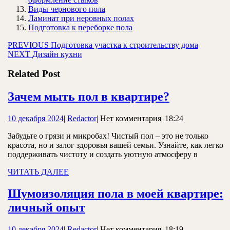
Виды чернового пола
Ламинат при неровных полах
Подготовка к переборке пола
Навигация
Предыдущая
PREVIOUS
Подготовка участка к строительству дома
Следующая
запись:
NEXT
Дизайн кухни
по
запись:
записям
Related Post
Зачем
Зачем мыть пол в квартире?
мыть
10
Redactor
10 декабря 2024
|
Redactor
|
Нет комментария
|
18:24
пол
декабря
в
Забудьте о грязи и микробах! Чистый пол – это не только
2024
красота, но и залог здоровья вашей семьи. Узнайте, как легко
квартире?
поддерживать чистоту и создать уютную атмосферу в
ЧИТАТЬ
ЧИТАТЬ ДАЛЕЕ
ДАЛЕЕ
Шумоизоляция пола в моей квартире:
Шумоизоляция
личный опыт
пола
10
Redactor
10 декабря 2024
|
Redactor
|
Нет комментария
|
18:19