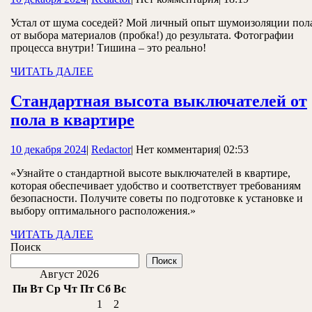
в
декабря
моей
Устал от шума соседей? Мой личный опыт шумоизоляции пол
2024
от выбора материалов (пробка!) до результата. Фотографии
квартире:
процесса внутри! Тишина – это реально!
личный
ЧИТАТЬ
ЧИТАТЬ ДАЛЕЕ
опыт
ДАЛЕЕ
Стандартная высота выключателей от
Стандартная
пола в квартире
высота
10
Redactor
10 декабря 2024
|
Redactor
|
Нет комментария
|
02:53
выключателей
декабря
от
«Узнайте о стандартной высоте выключателей в квартире,
2024
которая обеспечивает удобство и соответствует требованиям
пола
безопасности. Получите советы по подготовке к установке и
в
выбору оптимального расположения.»
квартире
ЧИТАТЬ
ЧИТАТЬ ДАЛЕЕ
ДАЛЕЕ
Поиск
Поиск
Август 2026
Пн
Вт
Ср
Чт
Пт
Сб
Вс
1
2