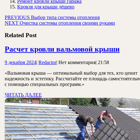
Ремонт кровли крыши гаража
Кровля для крыши дёшево
Навигация
Предыдущая
PREVIOUS
Выбор типа системы отопления
Следующая
запись:
NEXT
Очистка системы отопления своими руками
по
запись:
записям
Related Post
Расче
Расчет кровли вальмовой крыши
кровл
9
Redactor
9 декабря 2024
|
Redactor
|
Нет комментария
|
21:58
вальм
декабря
крыш
«Вальмовая крыша — оптимальный выбор для тех, кто ценит
2024
надежность и эстетику. Рассчитайте ее площадь самостоятельн
с помощью специальных программ.»
ЧИТАТЬ
ЧИТАТЬ ДАЛЕЕ
ДАЛЕЕ