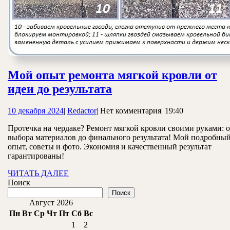
Мой опыт ремонта мягкой кровли от
Мой
идеи до результата
опыт
10
Redactor
10 декабря 2024
|
Redactor
|
Нет комментария
|
19:40
ремонта
декабря
мягкой
Протечка на чердаке? Ремонт мягкой кровли своими руками: о
2024
выбора материалов до финального результата! Мой подробны
кровли
опыт, советы и фото. Экономия и качественный результат
от
гарантированы!
идеи
ЧИТАТЬ
ЧИТАТЬ ДАЛЕЕ
ДАЛЕЕ
Поиск
до
Поиск
результата
Август 2026
Пн
Вт
Ср
Чт
Пт
Сб
Вс
1
2