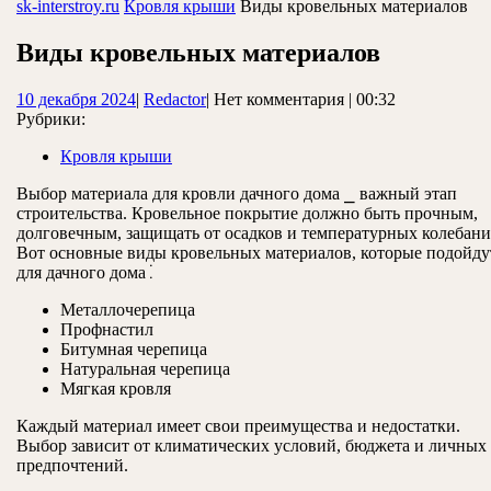
ЗАКРЫТЬ
sk-interstroy.ru
Кровля крыши
Виды кровельных материалов
Виды кровельных материалов
10
Redactor
10 декабря 2024
|
Redactor
|
Нет комментария
|
00:32
декабря
Рубрики:
2024
Кровля крыши
Выбор материала для кровли дачного дома ⎯ важный этап
строительства. Кровельное покрытие должно быть прочным,
долговечным, защищать от осадков и температурных колебани
Вот основные виды кровельных материалов, которые подойду
для дачного дома⁚
Металлочерепица
Профнастил
Битумная черепица
Натуральная черепица
Мягкая кровля
Каждый материал имеет свои преимущества и недостатки.
Выбор зависит от климатических условий, бюджета и личных
предпочтений.