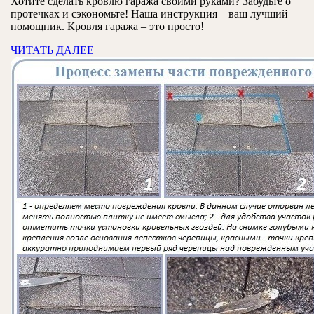
гар
Хотите сделать кровлю гаража своими руками? Забудьте о
2025
протечках и сэкономьте! Наша инструкция – ваш лучший
сво
помощник. Кровля гаража – это просто!
рук
ЧИТАТЬ
ЧИТАТЬ ДАЛЕЕ
вы
ДАЛЕЕ
мат
и
мо