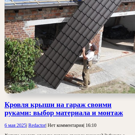
Кровля крыши на гараж своими
Кро
руками: выбор материала и монтаж
кр
6
Redactor
6 мая 2025
|
Redactor
|
Нет комментария
|
16:10
на
мая