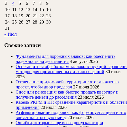
3
4
5
6
7
8
9
10
11
12
13
14
15
16
17
18
19
20
21
22
23
24
25
26
27
28
29
30
31
« Июл
Свежие записи
Фундаменты для дорожных знаков: как обеспечить
надёжность на десятилетия
4 августа 2026
Огнезащитная обработка металлоконструкций: сравнени
методов для промышленных и жилых зданий
30 июля
2026
Озеленение придомовой территории: что заложить в
проект, чтобы двор продавал
27 июля 2026
Снос или реновация: как быстро продать квартиру и
получить деньги до расселения
23 июля 2026
Кабель РКГМ и КГ: сравнение характеристик и областей
применения
20 июля 2026
Асфальтирование под ключ: как формируется цена и что
влияет на итоговую смету
20 июля 2026
Ошибки, которые чаще всего допускают при