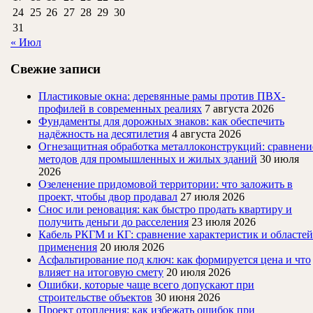
24
25
26
27
28
29
30
31
« Июл
Свежие записи
Пластиковые окна: деревянные рамы против ПВХ-
профилей в современных реалиях
7 августа 2026
Фундаменты для дорожных знаков: как обеспечить
надёжность на десятилетия
4 августа 2026
Огнезащитная обработка металлоконструкций: сравнени
методов для промышленных и жилых зданий
30 июля
2026
Озеленение придомовой территории: что заложить в
проект, чтобы двор продавал
27 июля 2026
Снос или реновация: как быстро продать квартиру и
получить деньги до расселения
23 июля 2026
Кабель РКГМ и КГ: сравнение характеристик и областей
применения
20 июля 2026
Асфальтирование под ключ: как формируется цена и что
влияет на итоговую смету
20 июля 2026
Ошибки, которые чаще всего допускают при
строительстве объектов
30 июня 2026
Проект отопления: как избежать ошибок при