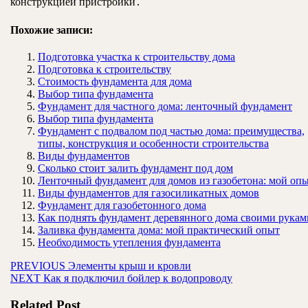
конструкцией пристройки․
Похожие записи:
Подготовка участка к строительству дома
Подготовка к строительству
Стоимость фундамента для дома
Выбор типа фундамента
Фундамент для частного дома: ленточный фундамент
Выбор типа фундамента
Фундамент с подвалом под частью дома: преимущества,
типы, конструкция и особенности строительства
Виды фундаментов
Сколько стоит залить фундамент под дом
Ленточный фундамент для домов из газобетона: мой оп
Виды фундаментов для газосиликатных домов
Фундамент для газобетонного дома
Как поднять фундамент деревянного дома своими рукам
Заливка фундамента дома: мой практический опыт
Необходимость утепления фундамента
Навигация
Предыдущая
PREVIOUS
Элементы крыш и кровли
Следующая
запись:
NEXT
Как я подключил бойлер к водопроводу
по
запись:
записям
Related Post