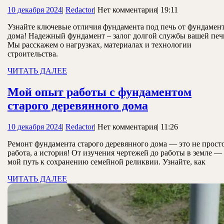
для
10
Redactor
10 декабря 2024
|
Redactor
|
Нет комментария
|
19:11
печи
декабря
и
Узнайте ключевые отличия фундамента под печь от фундамен
2024
дома! Надежный фундамент – залог долгой службы вашей печ
дома:
Мы расскажем о нагрузках, материалах и технологии
ключевые
строительства.
отличия
ЧИТАТЬ
ЧИТАТЬ ДАЛЕЕ
ДАЛЕЕ
Мой опыт работы с фундаментом
Мой
старого деревянного дома
опыт
10
Redactor
10 декабря 2024
|
Redactor
|
Нет комментария
|
11:26
работы
декабря
с
Ремонт фундамента старого деревянного дома — это не прост
2024
работа, а история! От изучения чертежей до работы в земле —
фундаментом
мой путь к сохранению семейной реликвии. Узнайте, как
старого
ЧИТАТЬ
ЧИТАТЬ ДАЛЕЕ
деревянного
ДАЛЕЕ
дома