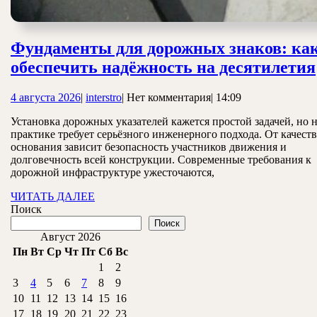
Фундаменты для дорожных знаков: ка
обеспечить надёжность на десятилетия
4
interstro
4 августа 2026
|
interstro
|
Нет комментария
|
14:09
августа
Установка дорожных указателей кажется простой задачей, но 
2026
практике требует серьёзного инженерного подхода. От качеств
основания зависит безопасность участников движения и
долговечность всей конструкции. Современные требования к
дорожной инфраструктуре ужесточаются,
ЧИТАТЬ
ЧИТАТЬ ДАЛЕЕ
ДАЛЕЕ
Поиск
Поиск
Август 2026
Пн
Вт
Ср
Чт
Пт
Сб
Вс
1
2
3
4
5
6
7
8
9
10
11
12
13
14
15
16
17
18
19
20
21
22
23