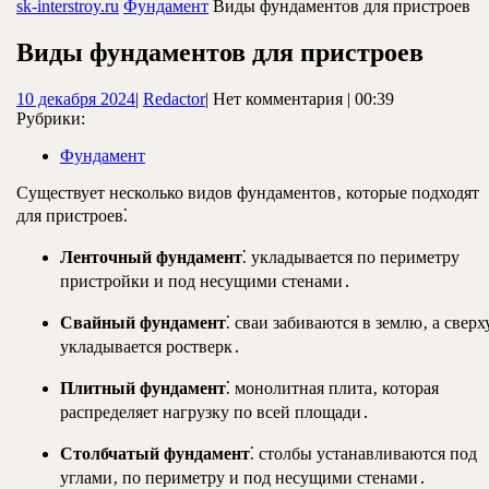
ЗАКРЫТЬ
sk-interstroy.ru
Фундамент
Виды фундаментов для пристроев
Виды фундаментов для пристроев
10
Redactor
10 декабря 2024
|
Redactor
|
Нет комментария
|
00:39
декабря
Рубрики:
2024
Фундамент
Существует несколько видов фундаментов‚ которые подходят
для пристроев⁚
Ленточный фундамент
⁚ укладывается по периметру
пристройки и под несущими стенами․
Свайный фундамент
⁚ сваи забиваются в землю‚ а сверх
укладывается ростверк․
Плитный фундамент
⁚ монолитная плита‚ которая
распределяет нагрузку по всей площади․
Столбчатый фундамент
⁚ столбы устанавливаются под
углами‚ по периметру и под несущими стенами․