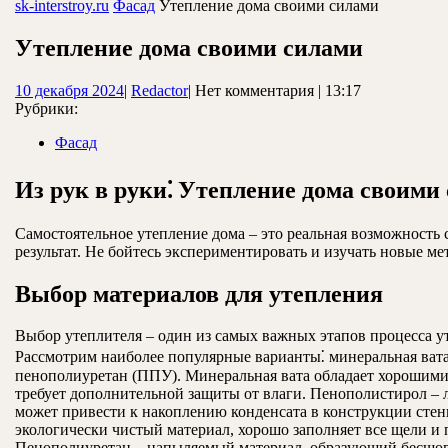
ЗАКРЫТЬ
sk-interstroy.ru
Фасад
Утепление дома своими силами
Утепление дома своими силами
10
Redactor
10 декабря 2024
|
Redactor
|
Нет комментария
|
13:17
декабря
Рубрики:
2024
Фасад
Из рук в руки⁚ Утепление дома своими
Самостоятельное утепление дома – это реальная возможность
результат. Не бойтесь экспериментировать и изучать новые м
Выбор материалов для утепления
Выбор утеплителя – один из самых важных этапов процесса у
Рассмотрим наиболее популярные варианты⁚ минеральная вата 
пенополиуретан (ППУ). Минеральная вата обладает хорошими
требует дополнительной защиты от влаги. Пенополистирол – л
может привести к накоплению конденсата в конструкции стен
экологически чистый материал, хорошо заполняет все щели и
Пенополиуретан – напыляемый материал, образующий бесшов