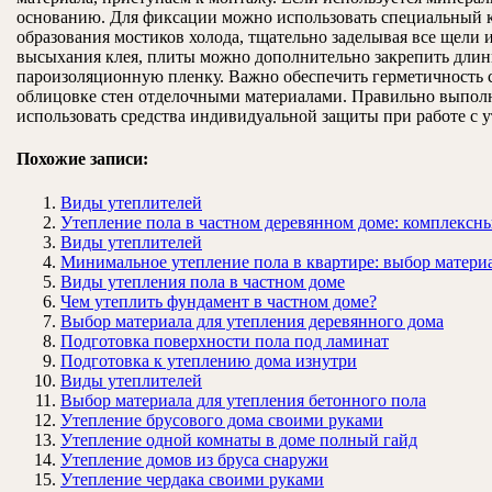
основанию. Для фиксации можно использовать специальный кр
образования мостиков холода, тщательно заделывая все щели 
высыхания клея, плиты можно дополнительно закрепить длин
пароизоляционную пленку. Важно обеспечить герметичность с
облицовке стен отделочными материалами. Правильно выполн
использовать средства индивидуальной защиты при работе с у
Похожие записи:
Виды утеплителей
Утепление пола в частном деревянном доме: комплексн
Виды утеплителей
Минимальное утепление пола в квартире: выбор матери
Виды утепления пола в частном доме
Чем утеплить фундамент в частном доме?
Выбор материала для утепления деревянного дома
Подготовка поверхности пола под ламинат
Подготовка к утеплению дома изнутри
Виды утеплителей
Выбор материала для утепления бетонного пола
Утепление брусового дома своими руками
Утепление одной комнаты в доме полный гайд
Утепление домов из бруса снаружи
Утепление чердака своими руками