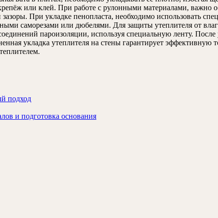
епёж или клей. При работе с рулонными материалами, важно об
и зазоры. При укладке пенопласта, необходимо использовать спе
ными саморезами или дюбелями. Для защиты утеплителя от вла
оединений пароизоляции, используя специальную ленту. После 
енная укладка утеплителя на стены гарантирует эффективную 
теплителем.
ый подход
алов и подготовка основания