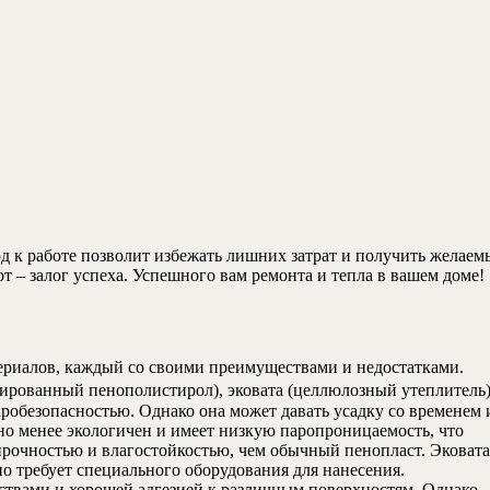
д к работе позволит избежать лишних затрат и получить желаем
 – залог успеха. Успешного вам ремонта и тепла в вашем доме!
ериалов, каждый со своими преимуществами и недостатками.
дированный пенополистирол), эковата (целлюлозный утеплитель)
обезопасностью. Однако она может давать усадку со временем 
но менее экологичен и имеет низкую паропроницаемость, что
рочностью и влагостойкостью, чем обычный пенопласт. Эковата
о требует специального оборудования для нанесения.
твами и хорошей адгезией к различным поверхностям. Однако