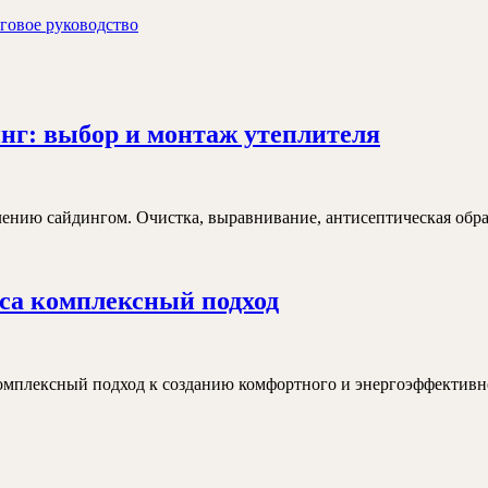
аговое руководство
Утеплен
нг: выбор и монтаж утеплителя
кирпичн
домов
под
ению сайдингом. Очистка, выравнивание, антисептическая обраб
сайдинг:
выбор
Утепление
уса комплексный подход
и
стен
монтаж
снаружи
утеплите
на
 комплексный подход к созданию комфортного и энергоэффективн
доме
из
бруса
иды