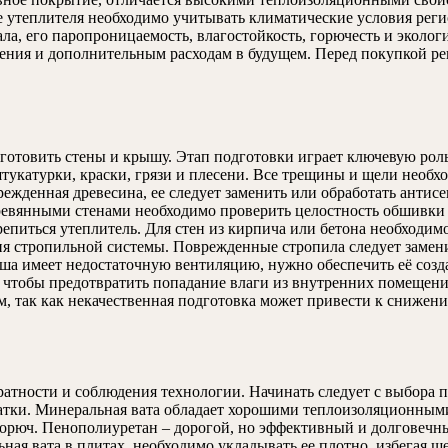
е утеплителя необходимо учитывать климатические условия реги
а, его паропроницаемость, влагостойкость, горючесть и экологи
ения и дополнительным расходам в будущем. Перед покупкой ре
готовить стены и крышу. Этап подготовки играет ключевую рол
 штукатурки, краски, грязи и плесени. Все трещины и щели необ
ежденная древесина, ее следует заменить или обработать антисе
еревянными стенами необходимо проверить целостность обшивки
репиться утеплитель. Для стен из кирпича или бетона необходим
ия стропильной системы. Поврежденные стропила следует замен
ша имеет недостаточную вентиляцию, нужно обеспечить её созда
чтобы предотвратить попадание влаги из внутренних помещений
ом, так как некачественная подготовка может привести к сниже
атности и соблюдения технологии. Начинать следует с выбора п
атки. Минеральная вата обладает хорошими теплоизоляционными
 горюч. Пенополиуретан – дорогой, но эффективный и долговеч
ная вата в плитах, необходимо укладывать ее плотно, избегая щ