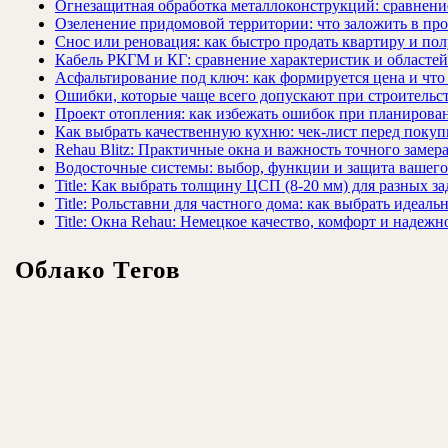
Огнезащитная обработка металлоконструкций: сравнен
Озеленение придомовой территории: что заложить в про
Снос или реновация: как быстро продать квартиру и пол
Кабель РКГМ и КГ: сравнение характеристик и областе
Асфальтирование под ключ: как формируется цена и что
Ошибки, которые чаще всего допускают при строительст
Проект отопления: как избежать ошибок при планирова
Как выбрать качественную кухню: чек-лист перед покуп
Rehau Blitz: Практичные окна и важность точного замер
Водосточные системы: выбор, функции и защита вашего
Title: Как выбрать толщину ЦСП (8-20 мм) для разных за
Title: Рольставни для частного дома: как выбрать идеаль
Title: Окна Rehau: Немецкое качество, комфорт и надежн
Облако Тегов