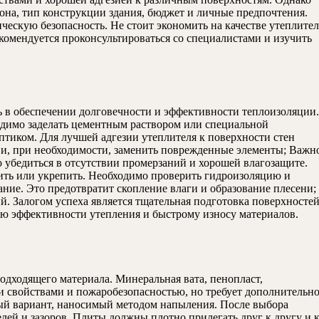
она, тип конструкции здания, бюджет и личные предпочтения.
ческую безопасность. Не стоит экономить на качестве утеплител
комендуется проконсультироваться со специалистами и изучить
ь в обеспечении долговечности и эффективности теплоизоляции.
ходимо заделать цементным раствором или специальной
птиком. Для лучшей адгезии утеплителя к поверхности стен
 и, при необходимости, заменить поврежденные элементы; Важн
о убедиться в отсутствии промерзаний и хорошей влагозащите.
ить или укрепить. Необходимо проверить гидроизоляцию и
ние. Это предотвратит скопление влаги и образование плесени;
. Залогом успеха является тщательная подготовка поверхносте
нию эффективности утепления и быстрому износу материалов.
одходящего материала. Минеральная вата, пенопласт,
 свойствами и пожаробезопасностью, но требует дополнительн
ный вариант, наносимый методом напыления. После выбора
елей и зазоров. Плиты должны плотно прилегать друг к другу и 