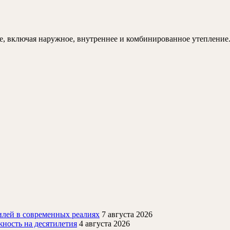
комплексный
тепления
подход
ола
ме, включая наружное, внутреннее и комбинированное утепление
астном
оме
лей в современных реалиях
7 августа 2026
ность на десятилетия
4 августа 2026