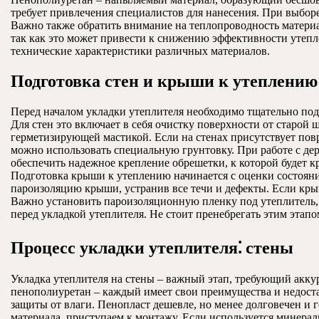
требует привлечения специалистов для нанесения. При выбор
Важно также обратить внимание на теплопроводность материал
так как это может привести к снижению эффективности утепл
технические характеристики различных материалов.
Подготовка стен и крыши к утеплению
Перед началом укладки утеплителя необходимо тщательно под
Для стен это включает в себя очистку поверхности от старой
герметизирующей мастикой. Если на стенах присутствует повр
можно использовать специальную грунтовку. При работе с д
обеспечить надежное крепление обрешетки, к которой будет к
Подготовка крыши к утеплению начинается с оценки состоян
пароизоляцию крыши, устранив все течи и дефекты. Если кры
Важно установить пароизоляционную пленку под утеплитель, 
перед укладкой утеплителя. Не стоит пренебрегать этим этап
Процесс укладки утеплителя⁚ стены
Укладка утеплителя на стены – важный этап, требующий аккур
пенополиуретан – каждый имеет свои преимущества и недост
защиты от влаги. Пенопласт дешевле, но менее долговечен и
материала, приступаем к монтажу. Если используется минераль