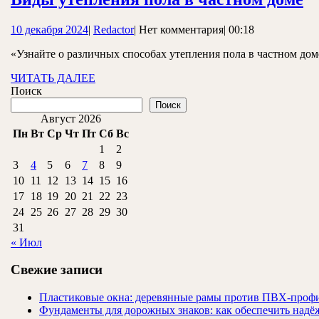
у
10
Redactor
10 декабря 2024
|
Redactor
|
Нет комментария
|
00:18
п
декабря
в
«Узнайте о различных способах утепления пола в частном до
2024
ч
ЧИТАТЬ
ЧИТАТЬ ДАЛЕЕ
ДАЛЕЕ
Поиск
д
Поиск
Август 2026
Пн
Вт
Ср
Чт
Пт
Сб
Вс
1
2
3
4
5
6
7
8
9
10
11
12
13
14
15
16
17
18
19
20
21
22
23
24
25
26
27
28
29
30
31
« Июл
Свежие записи
Пластиковые окна: деревянные рамы против ПВХ-профи
Фундаменты для дорожных знаков: как обеспечить надёж