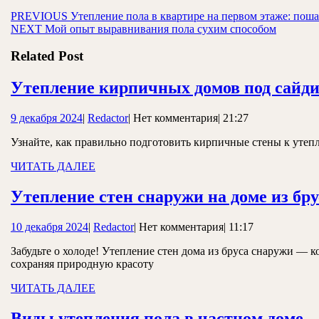
Навигация
Предыдущая
PREVIOUS
Утепление пола в квартире на первом этаже: пош
Следующая
запись:
NEXT
Мой опыт выравнивания пола сухим способом
по
запись:
записям
Related Post
Утепление кирпичных домов под сайди
9
Redactor
9 декабря 2024
|
Redactor
|
Нет комментария
|
21:27
декабря
Узнайте, как правильно подготовить кирпичные стены к утепл
2024
ЧИТАТЬ
ЧИТАТЬ ДАЛЕЕ
ДАЛЕЕ
Утепление стен снаружи на доме из бр
10
Redactor
10 декабря 2024
|
Redactor
|
Нет комментария
|
11:17
декабря
Забудьте о холоде! Утепление стен дома из бруса снаружи —
2024
сохраняя природную красоту
ЧИТАТЬ
ЧИТАТЬ ДАЛЕЕ
ДАЛЕЕ
В
Виды утепления пола в частном доме