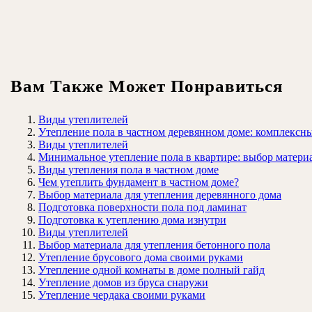
Вам Также Может Понравиться
Виды утеплителей
Утепление пола в частном деревянном доме: комплексн
Виды утеплителей
Минимальное утепление пола в квартире: выбор матери
Виды утепления пола в частном доме
Чем утеплить фундамент в частном доме?
Выбор материала для утепления деревянного дома
Подготовка поверхности пола под ламинат
Подготовка к утеплению дома изнутри
Виды утеплителей
Выбор материала для утепления бетонного пола
Утепление брусового дома своими руками
Утепление одной комнаты в доме полный гайд
Утепление домов из бруса снаружи
Утепление чердака своими руками