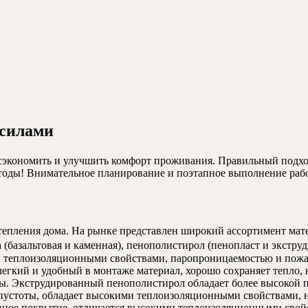
 силами
 сэкономить и улучшить комфорт проживания. Правильный подхо
етоды! Внимательное планирование и поэтапное выполнение работ
тепления дома. На рынке представлен широкий ассортимент мат
(базальтовая и каменная), пенополистирол (пенопласт и экстру
 теплоизоляционными свойствами, паропроницаемостью и пожар
егкий и удобный в монтаже материал, хорошо сохраняет тепло, 
ы. Экструдированный пенополистирол обладает более высокой п
 пустоты, обладает высокими теплоизоляционными свойствами, н
ное покрытие, отличается высокими теплоизоляционными свойс