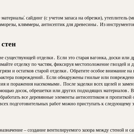
материалы⁚ сайдинг (с учетом запаса на обрезки), утеплитель (
морезы, кляммеры, антисептик для древесины․ Из инструментов 
 стен
е существующей отделки․ Если это старая вагонка, доски или д
майте отделку по частям, фиксируя местоположение гвоздей и д
грязи и остатков старой отделки․ Обратите особое внимание на
характера повреждений․ Если обнаружены гнилые или поврежден
ия и поражения насекомыми․ После заделки всех щелей и замен
омощью досок, обрешетки или других подходящих материалов․ В
 обработать все деревянные элементы антисептиком и пропиткой
всех подготовительных работ можно приступать к следующему э
азначение – создание вентилируемого зазора между стеной и са