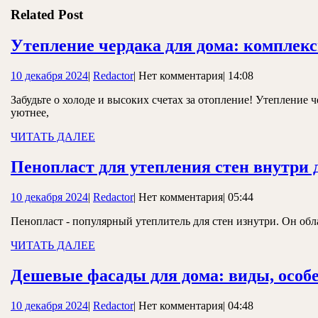
записям
Related Post
Утепление чердака для дома: комплек
10
Redactor
10 декабря 2024
|
Redactor
|
Нет комментария
|
14:08
декабря
Забудьте о холоде и высоких счетах за отопление! Утепление
2024
уютнее,
ЧИТАТЬ
ЧИТАТЬ ДАЛЕЕ
ДАЛЕЕ
Пенопласт для утепления стен внутри 
10
Redactor
10 декабря 2024
|
Redactor
|
Нет комментария
|
05:44
декабря
Пенопласт - популярный утеплитель для стен изнутри. Он обл
2024
ЧИТАТЬ
ЧИТАТЬ ДАЛЕЕ
ДАЛЕЕ
Дешевые фасады для дома: виды, особ
10
Redactor
10 декабря 2024
|
Redactor
|
Нет комментария
|
04:48
декабря