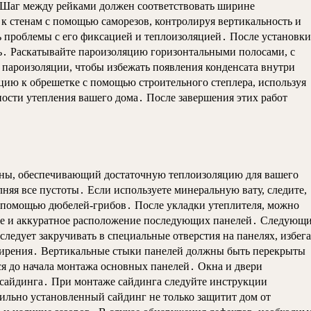
 Шаг между рейками должен соответствовать ширине
 к стенам с помощью саморезов, контролируя вертикальность и
ь проблемы с его фиксацией и теплоизоляцией․ После установки
ь․ Раскатывайте пароизоляцию горизонтальными полосами, с
 пароизоляции, чтобы избежать появления конденсата внутри
цию к обрешетке с помощью строительного степлера, используя
ости утепления вашего дома․ После завершения этих работ
ины, обеспечивающий достаточную теплоизоляцию для вашего
няя все пустоты․ Если используете минеральную вату, следите,
с помощью дюбелей-грибов․ После укладки утеплителя, можно
вное и аккуратное расположение последующих панелей․ Следующ
ледует закручивать в специальные отверстия на панелях, избега
асширения․ Вертикальные стыки панелей должны быть перекрыты
 до начала монтажа основных панелей․ Окна и двери
сайдинга․ При монтаже сайдинга следуйте инструкции
ильно установленный сайдинг не только защитит дом от