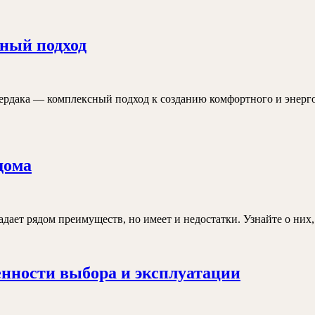
Утепление
сный подход
чердака
для
дома:
 чердака — комплексный подход к созданию комфортного и энерг
комплексный
подход
Пенопласт
дома
для
утепления
стен
адает рядом преимуществ, но имеет и недостатки. Узнайте о них
внутри
дома
Дешевые
енности выбора и эксплуатации
фасады
для