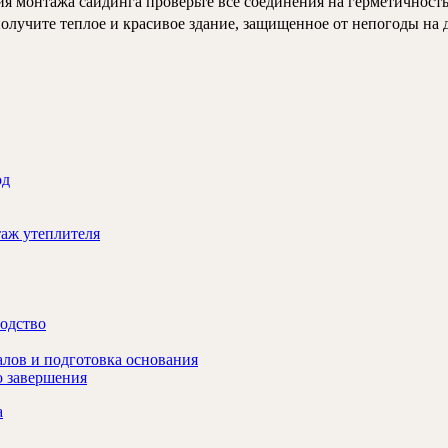
я монтажа сайдинга проверьте все соединения на герметичность
получите теплое и красивое здание, защищенное от непогоды на
од
аж утеплителя
водство
алов и подготовка основания
о завершения
а