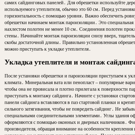
самих сайдинговых панелей․ Для обрешетки используйте дер
используемого утеплителя, обычно это 60 см․ Перед установ
горизонтальность с помощью уровня․ Важно обеспечить ровну
обрешетки начинаем монтаж пароизоляции․ Это специальная 
нахлестом полотен не менее 10 см․ Соединения полотен прок
стены․ Начинайте монтаж пароизоляции снизу вверх, тщатель
скобы достаточной длины․ Правильно установленная обрешетк
можно приступать к укладке утеплителя․
Укладка утеплителя и монтаж сайдинг
После установки обрешетки и пароизоляции приступаем к ук
климата․ Минеральная вата или пенопласт – популярные вариа
чтобы она не провисала и плотно прилегала к поверхности п
приступать к монтажу сайдинга․ Начните с установки старт
панели сайдинга вставляются в паз стартовой планки и крепя
сильного затягивания, чтобы не повредить сайдинг․ Не забы
специальными соединительными элементами․ Углы здания офо
оформляются с помощью оконных и дверных наличников․ Фини
производителя, обращая внимание на особенности крепления 