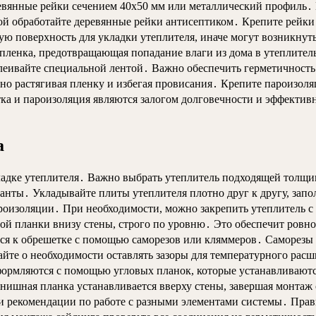
евянные рейки сечением 40х50 мм или металлический профиль․
кой обработайте деревянные рейки антисептиком․ Крепите рейки
ю поверхность для укладки утеплителя, иначе могут возникнут
пленка, предотвращающая попадание влаги из дома в утеплител
леивайте специальной лентой․ Важно обеспечить герметичность
но растягивая пленку и избегая провисания․ Крепите пароизоля
а и пароизоляция являются залогом долговечности и эффективн
а
ладке утеплителя․ Важно выбрать утеплитель подходящей толщ
нты․ Укладывайте плиты утеплителя плотно друг к другу, запол
ароизоляции․ При необходимости, можно закрепить утеплитель 
овой планки внизу стены, строго по уровню․ Это обеспечит ро
тся к обрешетке с помощью саморезов или кляммеров․ Саморезы с
вайте о необходимости оставлять зазоры для температурного р
рмляются с помощью угловых планок, которые устанавливаются
шная планка устанавливается вверху стены, завершая монтаж 
и рекомендации по работе с разными элементами системы․ Прав