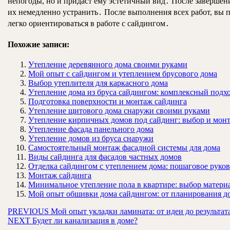
непогоды, но и придаст ему эстетичный вид․ После завершени
их немедленно устранить․ После выполнения всех работ, вы 
легко ориентироваться в работе с сайдингом․
Похожие записи:
Утепление деревянного дома своими руками
Мой опыт с сайдингом и утеплением брусового дома
Выбор утеплителя для каркасного дома
Утепление дома из бруса сайдингом: комплексный подх
Подготовка поверхности и монтаж сайдинга
Утепление щитового дома снаружи своими руками
Утепление кирпичных домов под сайдинг: выбор и монт
Утепление фасада панельного дома
Утепление домов из бруса снаружи
Самостоятельный монтаж фасадной системы для дома
Виды сайдинга для фасадов частных домов
Отделка сайдингом с утеплением дома: пошаговое руко
Монтаж сайдинга
Минимальное утепление пола в квартире: выбор матери
Мой опыт обшивки дома сайдингом: от планирования д
Навигация
Предыдущая
PREVIOUS
Мой опыт укладки ламината: от идеи до результат
Следующая
запись:
NEXT
Будет ли канализация в доме?
по
запись: