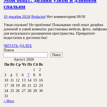
Мой
спальни
опыт:
10
Redactor
10 декабря 2024
|
Redactor
|
Нет комментария
|
09:50
дизайн
декабря
узкой
Узкая спальня? Не проблема! Показываю свой опыт дизайна
2024
длинной и узкой комнаты: расстановка мебели, фото, лайфхак
и
для визуального расширения пространства. Превратите
длинной
недостатки в достоинства!
спальни
ЧИТАТЬ
ЧИТАТЬ ДАЛЕЕ
ДАЛЕЕ
Поиск
Поиск
Август 2026
Пн
Вт
Ср
Чт
Пт
Сб
Вс
1
2
3
4
5
6
7
8
9
10
11
12
13
14
15
16
17
18
19
20
21
22
23
24
25
26
27
28
29
30
31
« Июл