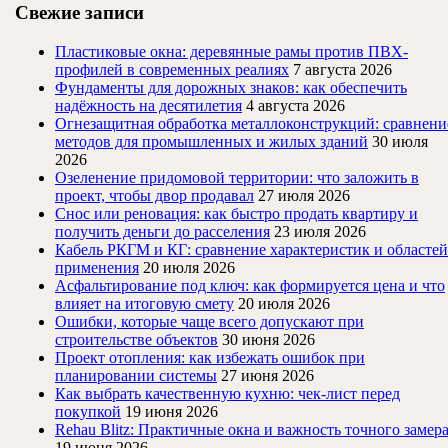
Свежие записи
Пластиковые окна: деревянные рамы против ПВХ-
профилей в современных реалиях
7 августа 2026
Фундаменты для дорожных знаков: как обеспечить
надёжность на десятилетия
4 августа 2026
Огнезащитная обработка металлоконструкций: сравнени
методов для промышленных и жилых зданий
30 июля
2026
Озеленение придомовой территории: что заложить в
проект, чтобы двор продавал
27 июля 2026
Снос или реновация: как быстро продать квартиру и
получить деньги до расселения
23 июля 2026
Кабель РКГМ и КГ: сравнение характеристик и областей
применения
20 июля 2026
Асфальтирование под ключ: как формируется цена и что
влияет на итоговую смету
20 июля 2026
Ошибки, которые чаще всего допускают при
строительстве объектов
30 июня 2026
Проект отопления: как избежать ошибок при
планировании системы
27 июня 2026
Как выбрать качественную кухню: чек-лист перед
покупкой
19 июня 2026
Rehau Blitz: Практичные окна и важность точного замер
19 июня 2026