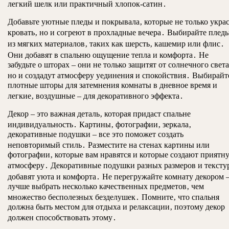
легкий шелк или практичный хлопок-сатин․
Добавьте уютные пледы и покрывала‚ которые не только укра
кровать‚ но и согреют в прохладные вечера․ Выбирайте плед
из мягких материалов‚ таких как шерсть‚ кашемир или флис․
Они добавят в спальню ощущение тепла и комфорта․ Не
забудьте о шторах – они не только защитят от солнечного света
но и создадут атмосферу уединения и спокойствия․ Выбирайт
плотные шторы для затемнения комнаты в дневное время и
легкие‚ воздушные – для декоративного эффекта․
Декор – это важная деталь‚ которая придаст спальне
индивидуальность․ Картины‚ фотографии‚ зеркала‚
декоративные подушки – все это поможет создать
неповторимый стиль․ Разместите на стенах картины или
фотографии‚ которые вам нравятся и которые создают приятн
атмосферу․ Декоративные подушки разных размеров и тексту
добавят уюта и комфорта․ Не перегружайте комнату декором 
лучше выбрать несколько качественных предметов‚ чем
множество бесполезных безделушек․ Помните‚ что спальня
должна быть местом для отдыха и релаксации‚ поэтому декор
должен способствовать этому․