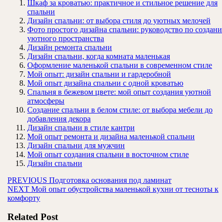
Шкаф за кроватью: практичное и стильное решение для
спальни
Дизайн спальни: от выбора стиля до уютных мелочей
Фото простого дизайна спальни: руководство по создан
уютного пространства
Дизайн ремонта спальни
Дизайн спальни, когда комната маленькая
Оформление маленькой спальни в современном стиле
Мой опыт: дизайн спальни и гардеробной
Мой опыт дизайна спальни с одной кроватью
Спальня в бежевом цвете: мой опыт создания уютной
атмосферы
Создание спальни в белом стиле: от выбора мебели до
добавления декора
Дизайн спальни в стиле кантри
Мой опыт ремонта и дизайна маленькой спальни
Дизайн спальни для мужчин
Мой опыт создания спальни в восточном стиле
Дизайн спальни
Навигация
Предыдущая
PREVIOUS
Подготовка основания под ламинат
Следующая
запись:
NEXT
Мой опыт обустройства маленькой кухни от тесноты к
по
запись:
комфорту
записям
Related Post