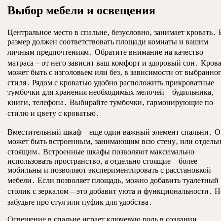
Выбор мебели и освещения
Центральное место в спальне‚ безусловно‚ занимает кровать․ 
размер должен соответствовать площади комнаты и вашим
личным предпочтениям․ Обратите внимание на качество
матраса – от него зависит ваш комфорт и здоровый сон․ Кров
может быть с изголовьем или без‚ в зависимости от выбранно
стиля․ Рядом с кроватью удобно расположить прикроватные
тумбочки для хранения необходимых мелочей – будильника‚
книги‚ телефона․ Выбирайте тумбочки‚ гармонирующие по
стилю и цвету с кроватью․
Вместительный шкаф – еще один важный элемент спальни․ 
может быть встроенным‚ занимающим всю стену‚ или отдель
стоящим․ Встроенные шкафы позволяют максимально
использовать пространство‚ а отдельно стоящие – более
мобильны и позволяют экспериментировать с расстановкой
мебели․ Если позволяет площадь‚ можно добавить туалетный
столик с зеркалом – это добавит уюта и функциональности․ Н
забудьте про стул или пуфик для удобства․
Освещение в спальне играет ключевую роль в создании