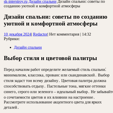
ЗАКРЫТЬ
sk-interstroy.ru
Дизайн спальни
Дизайн спальни: советы по
созданию уютной и комфортной атмосферы
Дизайн спальни: советы по созданию
уютной и комфортной атмосферы
10
Redactor
10 декабря 2024
|
Redactor
|
Нет комментария
|
14:32
декабря
Рубрики:
2024
Дизайн спальни
Выбор стиля и цветовой палитры
Перед началом работ определите желаемый стиль спальни⁚
минимализм‚ классика‚ прованс или скандинавский․ Выбор
стиля задаст тон всему дизайну․ Цветовая палитра должна
способствовать отдыху․ Пастельные тона‚ мягкие оттенки
синего‚ серого или зеленого – идеальный выбор․ Не забывайт
о сочетаемости цветов и их влиянии на настроение․
Рассмотрите использование акцентного цвета для ярких
деталей․