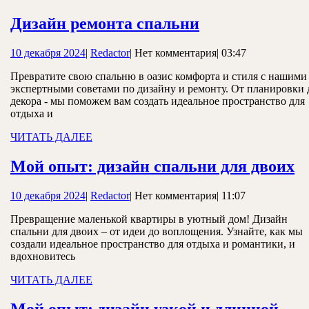
Дизайн
Дизайн ремонта спальни
ремонта
10
Redactor
10 декабря 2024
|
Redactor
|
Нет комментария
|
03:47
спальни
декабря
Превратите свою спальню в оазис комфорта и стиля с нашими
2024
экспертными советами по дизайну и ремонту. От планировки 
декора - мы поможем вам создать идеальное пространство для
отдыха и
ЧИТАТЬ
ЧИТАТЬ ДАЛЕЕ
ДАЛЕЕ
М
Мой опыт: дизайн спальни для двоих
о
10
Redactor
10 декабря 2024
|
Redactor
|
Нет комментария
|
11:07
д
декабря
с
Превращение маленькой квартиры в уютный дом! Дизайн
2024
спальни для двоих – от идеи до воплощения. Узнайте, как мы
д
создали идеальное пространство для отдыха и романтики, и
д
вдохновитесь
ЧИТАТЬ
ЧИТАТЬ ДАЛЕЕ
ДАЛЕЕ
Мой опыт: дизайн узкой и длинной