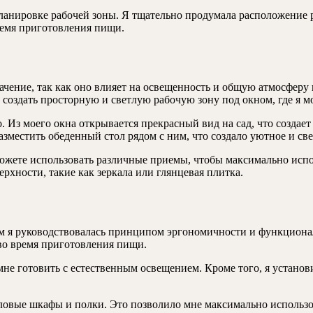
ланировке рабочей зоны. Я тщательно продумала расположение 
ремя приготовления пищи.
чение, так как оно влияет на освещенность и общую атмосферу 
создать просторную и светлую рабочую зону под окном, где я м
о. Из моего окна открывается прекрасный вид на сад, что созд
зместить обеденный стол рядом с ним, что создало уютное и све
 можете использовать различные приемы, чтобы максимально исп
хности, такие как зеркала или глянцевая плитка.
ом я руководствовалась принципом эргономичности и функциона
во время приготовления пищи.
мне готовить с естественным освещением. Кроме того, я устано
гловые шкафы и полки. Это позволило мне максимально использо