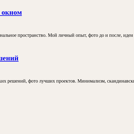
в
современном
Мой
м окном
стиле
опыт:
дизайн
узкой
льное пространство. Мой личный опыт, фото до и после, идеи д
кухни
с
Модные
ешений
одним
кухни:
окном
обзор
дизайнерских
их решений, фото лучших проектов. Минимализм, скандинавский
решений