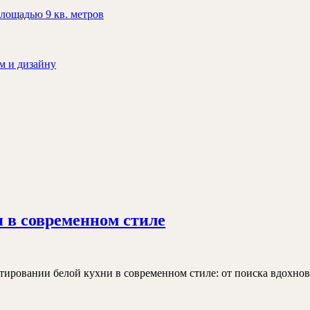
лощадью 9 кв. метров
м и дизайну
Мой
 в современном стиле
опыт
проектирования
белой
тировании белой кухни в современном стиле: от поиска вдохнов
кухни