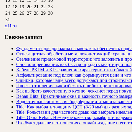
10
11
12
13
14
15
16
17
18
19
20
21
22
23
24
25
26
27
28
29
30
31
« Июл
Свежие записи
Фундаменты для дорожных знаков: как обеспечить надёж
Огнезащитная обработка металлоконструкций: сравнен
Озеленение придомовой территории: что заложить в про
Снос или реновация: как быстро продать квартиру и пол
Кабель РКГМ и КГ: сравнение характеристик и областе
Асфальтирование под ключ: как формируется цена и что
Ошибки, которые чаще всего допускают при строительст
Проект отопления: как избежать ошибок при планирова
Как выбрать качественную кухню: чек-лист перед покуп
Rehau Blitz: Практичные окна и важность точного замер
Водосточные системы: выбор, функции и защита вашего
Title: Как выбрать толщину ЦСП (8-20 мм) для разных за
Title: Рольставни для частного дома: как выбрать идеаль
Title: Окна Rehau: Немецкое качество, комфорт и надежн
Что будет дальше в отношениях: онлайн-гадание и его т