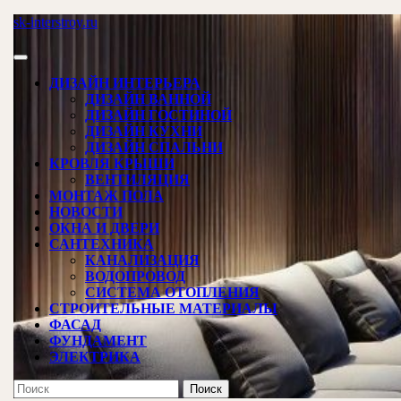
Перейти
sk-interstroy.ru
к
содержимому
Кнопка
Открыть
ДИЗАЙН ИНТЕРЬЕРА
ДИЗАЙН ВАННОЙ
ДИЗАЙН ГОСТИНОЙ
ДИЗАЙН КУХНИ
ДИЗАЙН СПАЛЬНИ
КРОВЛЯ КРЫШИ
ВЕНТИЛЯЦИЯ
МОНТАЖ ПОЛА
НОВОСТИ
ОКНА И ДВЕРИ
САНТЕХНИКА
КАНАЛИЗАЦИЯ
ВОДОПРОВОД
СИСТЕМА ОТОПЛЕНИЯ
СТРОИТЕЛЬНЫЕ МАТЕРИАЛЫ
ФАСАД
ФУНДАМЕНТ
ЭЛЕКТРИКА
КНОПКА
Найти: