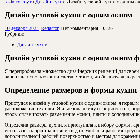
ЗАКРЫТЬ
sk-interstroy.ru
Дизайн кухни
Дизайн угловой кухни с одним о
Дизайн угловой кухни с одним окном
10
Redactor
10 декабря 2024
|
Redactor
|
Нет комментария
|
03:26
декабря
Рубрики:
2024
Дизайн кухни
Дизайн угловой кухни с одним окном ф
Я перепробовала множество дизайнерских решений для своей у
акцент на использовании светлых тонов, чтобы визуально рас
Определение размеров и формы кухни
Приступая к дизайну угловой кухни с одним окном, я первым
расположение техники. Я измерила длину и ширину стен, опре
чтобы спланировать размещение мойки, плиты и холодильник
Определив размеры кухни, я приступила к выбору формы гарн
использовать пространство и создать удобный рабочий треуго
дополнительной рабочей поверхностью и местом для хранения