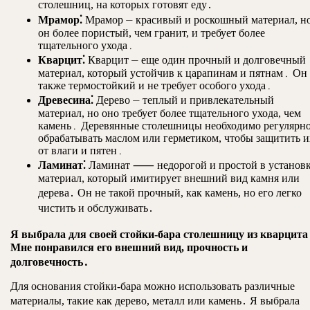
столешниц, на которых готовят еду․
Мрамор⁚
Мрамор ⏤ красивый и роскошный материал, н
он более пористый, чем гранит, и требует более
тщательного ухода․
Кварцит⁚
Кварцит ⏤ еще один прочный и долговечный
материал, который устойчив к царапинам и пятнам․ Он
также термостойкий и не требует особого ухода․
Древесина⁚
Дерево ⏤ теплый и привлекательный
материал, но оно требует более тщательного ухода, чем
камень․ Деревянные столешницы необходимо регулярн
обрабатывать маслом или герметиком, чтобы защитить и
от влаги и пятен․
Ламинат⁚
Ламинат ⸺ недорогой и простой в установ
материал, который имитирует внешний вид камня или
дерева․ Он не такой прочный, как камень, но его легко
чистить и обслуживать․
Я выбрала для своей стойки-бара столешницу из кварцита
Мне понравился его внешний вид, прочность и
долговечность․
Для основания стойки-бара можно использовать различные
материалы, такие как дерево, металл или камень․ Я выбрала