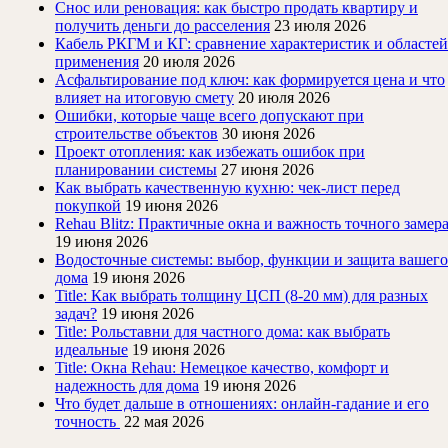
Снос или реновация: как быстро продать квартиру и
получить деньги до расселения
23 июля 2026
Кабель РКГМ и КГ: сравнение характеристик и областей
применения
20 июля 2026
Асфальтирование под ключ: как формируется цена и что
влияет на итоговую смету
20 июля 2026
Ошибки, которые чаще всего допускают при
строительстве объектов
30 июня 2026
Проект отопления: как избежать ошибок при
планировании системы
27 июня 2026
Как выбрать качественную кухню: чек-лист перед
покупкой
19 июня 2026
Rehau Blitz: Практичные окна и важность точного замер
19 июня 2026
Водосточные системы: выбор, функции и защита вашего
дома
19 июня 2026
Title: Как выбрать толщину ЦСП (8-20 мм) для разных
задач?
19 июня 2026
Title: Рольставни для частного дома: как выбрать
идеальные
19 июня 2026
Title: Окна Rehau: Немецкое качество, комфорт и
надежность для дома
19 июня 2026
Что будет дальше в отношениях: онлайн-гадание и его
точность
22 мая 2026