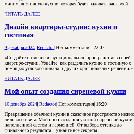
простота,
минималистичную кухню, которая будет радовать вас своей
функциональность
ЧИТАТЬ
ЧИТАТЬ ДАЛЕЕ
ДАЛЕЕ
и
Дизайн квартиры-студии: кухня и
чистота
Дизайн
гостиная
линий
квартиры-
9
Redactor
9 декабря 2024
|
Redactor
|
Нет комментария
|
22:07
студии:
декабря
кухня
«Создайте стильное и функциональное пространство в своей
2024
квартире-студии. Узнайте, как разделить кухню и гостиную с
и
помощью углового дивана и других оригинальных решений.»
гостиная
ЧИТАТЬ
ЧИТАТЬ ДАЛЕЕ
ДАЛЕЕ
М
Мой опыт создания сиреневой кухни
о
10
Redactor
10 декабря 2024
|
Redactor
|
Нет комментария
|
16:20
со
декабря
си
Превращение обычной кухни в сказочное пространство нежно
2024
лилового цвета. Мой опыт создания уютной сиреневой кухни,
ку
наполненной светом и гармонией. От выбора оттенка до
финального результата – узнайте все секреты!