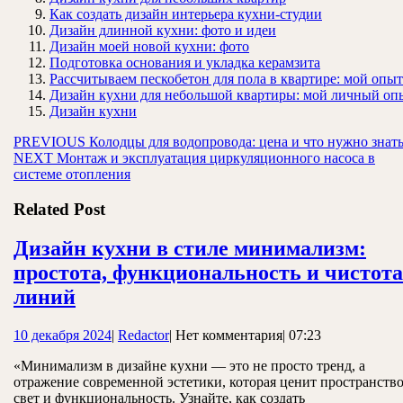
Как создать дизайн интерьера кухни-студии
Дизайн длинной кухни: фото и идеи
Дизайн моей новой кухни: фото
Подготовка основания и укладка керамзита
Рассчитываем пескобетон для пола в квартире: мой опыт
Дизайн кухни для небольшой квартиры: мой личный оп
Дизайн кухни
Навигация
Предыдущая
PREVIOUS
Колодцы для водопровода: цена и что нужно знат
Следующая
запись:
NEXT
Монтаж и эксплуатация циркуляционного насоса в
по
запись:
системе отопления
записям
Related Post
Дизайн кухни в стиле минимализм:
простота, функциональность и чистота
Дизайн
линий
кухни
10
Redactor
10 декабря 2024
|
Redactor
|
Нет комментария
|
07:23
в
декабря
стиле
«Минимализм в дизайне кухни — это не просто тренд, а
2024
отражение современной эстетики, которая ценит пространство
минимализм:
свет и функциональность. Узнайте, как создать