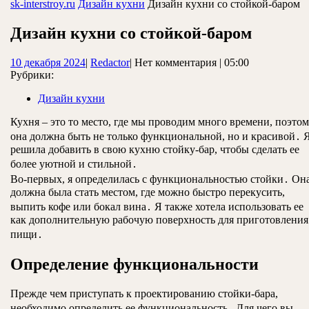
ЗАКРЫТЬ
sk-interstroy.ru
Дизайн кухни
Дизайн кухни со стойкой-баром
Дизайн кухни со стойкой-баром
10
Redactor
10 декабря 2024
|
Redactor
|
Нет комментария
|
05:00
декабря
Рубрики:
2024
Дизайн кухни
Кухня – это то место, где мы проводим много времени, поэто
она должна быть не только функциональной, но и красивой․ 
решила добавить в свою кухню стойку-бар, чтобы сделать ее
более уютной и стильной․
Во-первых, я определилась с функциональностью стойки․ Он
должна была стать местом, где можно быстро перекусить,
выпить кофе или бокал вина․ Я также хотела использовать ее
как дополнительную рабочую поверхность для приготовления
пищи․
Определение функциональности
Прежде чем приступать к проектированию стойки-бара,
необходимо определить ее функциональность․ Для чего вы