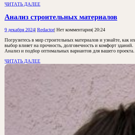
экстерьера
ЧИТАТЬ
ЧИТАТЬ ДАЛЕЕ
ДАЛЕЕ
Анал
Анализ строительных материалов
стро
9
Redactor
9 декабря 2024
|
Redactor
|
Нет комментария
|
20:24
мате
декабря
Погрузитесь в мир строительных материалов и узнайте, как и
2024
выбор влияет на прочность, долговечность и комфорт зданий.
Анализ и подбор оптимальных вариантов для вашего проекта.
ЧИТАТЬ
ЧИТАТЬ ДАЛЕЕ
ДАЛЕЕ