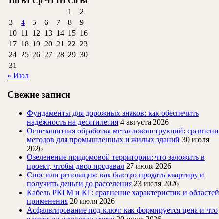
Пн
Вт
Ср
Чт
Пт
Сб
Вс
1
2
3
4
5
6
7
8
9
10
11
12
13
14
15
16
17
18
19
20
21
22
23
24
25
26
27
28
29
30
31
« Июл
Свежие записи
Фундаменты для дорожных знаков: как обеспечить
надёжность на десятилетия
4 августа 2026
Огнезащитная обработка металлоконструкций: сравнени
методов для промышленных и жилых зданий
30 июля
2026
Озеленение придомовой территории: что заложить в
проект, чтобы двор продавал
27 июля 2026
Снос или реновация: как быстро продать квартиру и
получить деньги до расселения
23 июля 2026
Кабель РКГМ и КГ: сравнение характеристик и областей
применения
20 июля 2026
Асфальтирование под ключ: как формируется цена и что
влияет на итоговую смету
20 июля 2026