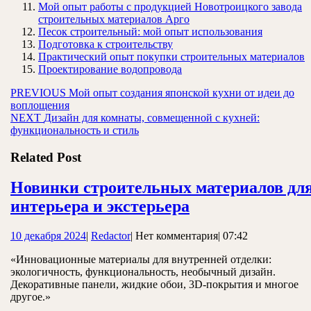
Мой опыт работы с продукцией Новотроицкого завода
строительных материалов Арго
Песок строительный: мой опыт использования
Подготовка к строительству
Практический опыт покупки строительных материалов
Проектирование водопровода
Навигация
Предыдущая
PREVIOUS
Мой опыт создания японской кухни от идеи до
запись:
воплощения
по
Следующая
NEXT
Дизайн для комнаты, совмещенной с кухней:
записям
запись:
функциональность и стиль
Related Post
Новинки строительных материалов дл
Новинки
интерьера и экстерьера
строительных
10
Redactor
10 декабря 2024
|
Redactor
|
Нет комментария
|
07:42
материалов
декабря
для
«Инновационные материалы для внутренней отделки:
2024
экологичность, функциональность, необычный дизайн.
интерьера
Декоративные панели, жидкие обои, 3D-покрытия и многое
и
другое.»