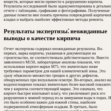
веществ, которые могли привести к разрушению кирпича.
Результаты исследований были задокументированы в детальн
отчете с таблицами, графиками и фотографиями. Полученные
данные помогли мне понять причины повреждений кирпично
кладки и выбрать наиболее эффективные методы ремонта.
Результаты экспертизы⁚ неожиданные
выводы о качестве кирпича
Отчет экспертизы содержал неожиданные результаты. Во-
первых, марка кирпича, указанная в документации на
строительство, не соответствовала действительности. Вместо
заявленного М150, лабораторные анализы показали, что
использован кирпич марки М75, что значительно ниже
требуемых параметров для нашей климатической зоны. Это
сразу объяснило множество трещин и других дефектов,
обнаруженных при визуальном осмотре. Во-вторых, анализ на
водопоглощение показал значительно более высокий показате
чем у кирпича соответствующей марки. Это означало, что
кирпич быстрее впитывает влагу, что увеличивает риск его
разрушения в зимний период из-за замерзания воды в порах. 
это было особенно важно для южной стены, наиболее
подверженной атмосферным осадкам. В-третьих, было