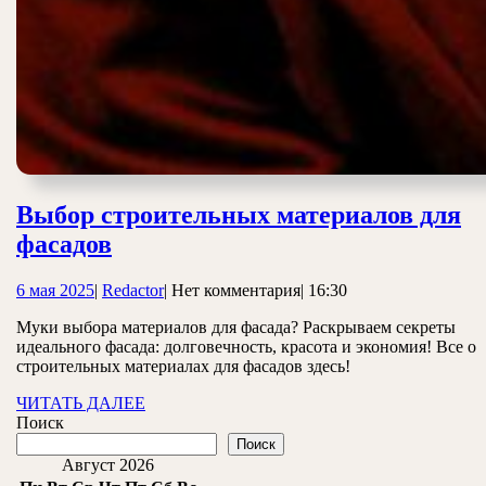
Выбор строительных материалов для
Выбор
фасадов
строительных
6
Redactor
6 мая 2025
|
Redactor
|
Нет комментария
|
16:30
материалов
мая
для
Муки выбора материалов для фасада? Раскрываем секреты
2025
идеального фасада: долговечность, красота и экономия! Все о
фасадов
строительных материалах для фасадов здесь!
ЧИТАТЬ
ЧИТАТЬ ДАЛЕЕ
ДАЛЕЕ
Поиск
Поиск
Август 2026