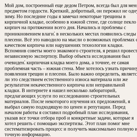
Мой дом, построенный еще дедом Петром, всегда был для мен
предметом гордости. Крепкий, добротный, он пережил не одн
зиму. Но последние годы я замечал некоторые трещины в
кирпичной кладке, особенно в южной стене, где солнце пекло
кирпич на протяжении всего дня. Начались и проблемы с
проникновением влаги⁚ в нескольких местах появились следы
плесени. Всё это наводило на мысли о возможных проблемах 
качеством кирпича или нарушениях технологии кладки.
Вспомнив советы моего знакомого строителя, я решил провес
независимую экспертизу. Выбор объекта исследования был
очевиден⁚ кирпичная кладка моего дома, а точнее, ее самая
проблемная часть – южная стена. Мне хотелось узнать причин
появления трещин и плесени. Было важно определить, являетс
ли это следствием естественного износа материала или же
результатом некачественного кирпича или неправильной
кладки. В интернете я нашел несколько лабораторий,
предлагающих услуги по исследованию строительных
материалов. После некоторого изучения их предложений, я
выбрал самую подходящую по ценен и репутации. Перед
началом работы я составил подробный план исследования,
указав все точки отбора проб и конкретные задачи, которые я
хотел решить с помощью экспертизы. Этот план помог мне
систематизировать процесс и получить максимально полную 
точную информацию.