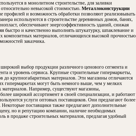
пользуется в монолитном строительстве, для заливки
и относительно невысокой стоимостью.
Металлоконструкции
зие профилей и возможность обработки позволяют реализовывать
фанера используются в строительстве деревянных домов, банях,
пенопласт, обеспечивают энергоэффективность зданий, снижая
яя быстро и качественно выполнять штукатурку, шпаклевание и
ых композитных материалов, отличающихся высокой прочностью
можностей заказчика.
 широкий выбор продукции различного ценового сегмента и
мента и уровень сервиса. Крупные строительные гипермаркеты,
ов до крупногабаритных материалов. Эти магазины отличаются
х гипермаркетах могут быть немного выше, чем у мелких
 материалов. Например, существуют магазины,
 более широкий ассортимент в своей специализации, и работают
пользуются услуги оптовых поставщиков. Они предлагают более
ки. Некоторые поставщики также предлагают дополнительные
о цену, но и репутацию компании, наличие необходимых
оль в продаже строительных материалов, предлагая удобный