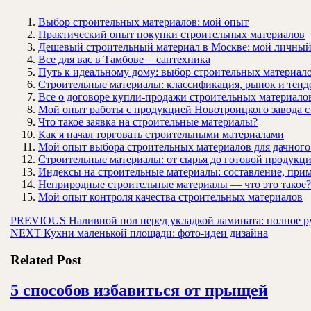
Выбор строительных материалов: мой опыт
Практический опыт покупки строительных материалов
Дешевый строительный материал в Москве: мой личны
Все для вас в Тамбове ⏤ сантехника
Путь к идеальному дому: выбор строительных материал
Строительные материалы: классификация, рынок и тен
Все о договоре купли-продажи строительных материало
Мой опыт работы с продукцией Новотроицкого завода 
Что такое заявка на строительные материалы?
Как я начал торговать строительными материалами
Мой опыт выбора строительных материалов для дачного
Строительные материалы: от сырья до готовой продукц
Индексы на строительные материалы: составление, при
Неприродные строительные материалы — что это такое?
Мой опыт контроля качества строительных материалов
Навигация
Предыдущая
PREVIOUS
Наливной пол перед укладкой ламината: полное р
Следующая
запись:
NEXT
Кухни маленькой площади: фото-идеи дизайна
по
запись:
записям
Related Post
5
5 способов избавиться от прыщей
спосо