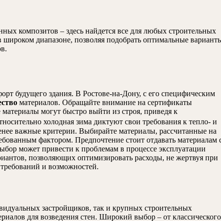
нных композитов – здесь найдется все для любых строительных
 в широком диапазоне, позволяя подобрать оптимальные вариант
в.
орт будущего здания. В Ростове-на-Дону, с его специфическим
ество
материалов. Обращайте внимание на сертификаты
е материалы могут быстро выйти из строя, приведя к
тносительно холодная зима диктуют свои требования к тепло- и
енее важные критерии. Выбирайте материалы, рассчитанные на
ребованным фактором. Предпочтение стоит отдавать материалам 
ыбор может привести к проблемам в процессе эксплуатации
иантов, позволяющих оптимизировать расходы, не жертвуя при
 требований и возможностей.
видуальных застройщиков, так и крупных строительных
риалов для возведения стен. Широкий выбор – от классического