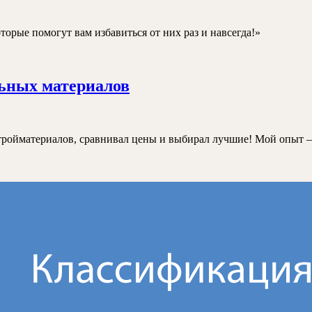
иться
орые помогут вам избавиться от них раз и навсегда!»
ей
Мой
льных материалов
опыт
контроля
качества
 стройматериалов, сравнивал цены и выбирал лучшие! Мой опыт 
строительных
материалов