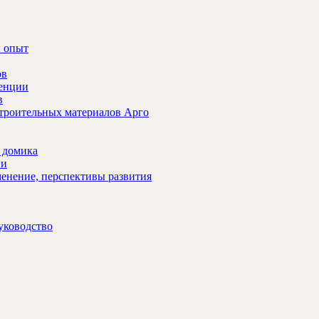
й опыт
ов
денции
в
строительных материалов Арго
 домика
ии
менение, перспективы развития
уководство
бов