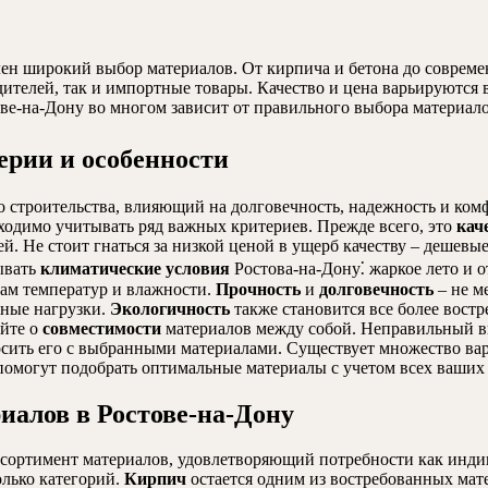
лен широкий выбор материалов. От кирпича и бетона до совреме
ителей, так и импортные товары. Качество и цена варьируются
ове-на-Дону во многом зависит от правильного выбора материало
ерии и особенности
 строительства, влияющий на долговечность, надежность и комф
бходимо учитывать ряд важных критериев. Прежде всего, это
кач
й. Не стоит гнаться за низкой ценой в ущерб качеству – дешевы
ывать
климатические условия
Ростова-на-Дону⁚ жаркое лето и о
ам температур и влажности.
Прочность
и
долговечность
– не м
ьные нагрузки.
Экологичность
также становится все более вост
йте о
совместимости
материалов между собой. Неправильный в
сить его с выбранными материалами. Существует множество вар
 помогут подобрать оптимальные материалы с учетом всех ваших
алов в Ростове-на-Дону
сортимент материалов, удовлетворяющий потребности как инди
лько категорий.
Кирпич
остается одним из востребованных мате