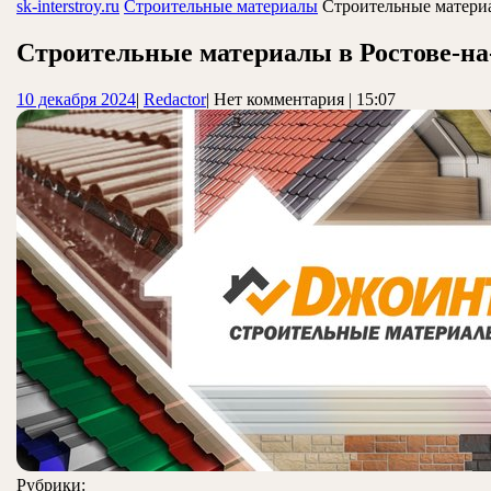
ЗАКРЫТЬ
sk-interstroy.ru
Строительные материалы
Строительные материа
Строительные материалы в Ростове-на
10
Redactor
10 декабря 2024
|
Redactor
|
Нет комментария
|
15:07
декабря
2024
Рубрики: