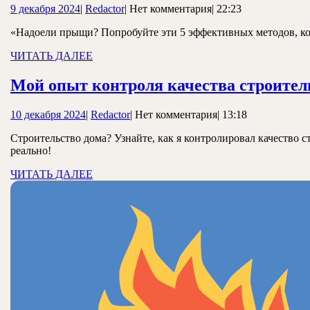
9
Redactor
9 декабря 2024
|
Redactor
|
Нет комментария
|
22:23
избав
декабря
от
«Надоели прыщи? Попробуйте эти 5 эффективных методов, кот
2024
прыщ
ЧИТАТЬ
ЧИТАТЬ ДАЛЕЕ
ДАЛЕЕ
Мой опыт контроля качества строите
10
Redactor
10 декабря 2024
|
Redactor
|
Нет комментария
|
13:18
декабря
Строительство дома? Узнайте, как я контролировал качество
2024
реально!
ЧИТАТЬ
ЧИТАТЬ ДАЛЕЕ
ДАЛЕЕ