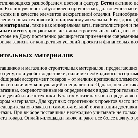
отличающихся разнообразием цветов и фактур.
Бетон
активно ис
в. Его популярность обусловлена прочностью, долговечностью 
ктах и в качестве элементов декоративной отделки. Разнообра
вление новых технологий, по-прежнему актуальны. Брус, доска, 
ые материалы
, такие как минеральная вата, пенополистирол и 
ьные смеси
упрощают многие этапы строительных работ, позвол
остове-на-Дону постепенно расширяется применение современн
риала зависит от конкретных условий проекта и финансовых воз
ительных материалов
ставщиков и магазинов строительных материалов, предлагающих
ко цену, но и удобство доставки, наличие необходимого ассорти
 обширный ассортимент товаров – от мелких крепежных элемент
в и наличием консультаций специалистов. Однако, цены в таки
агазины, сосредоточенные на определенных видах строительных
 изделий или сантехники. В таких магазинах часто представлен
ором материалов. Для крупных строительных проектов часто ис
предварительного заказа и самостоятельной организации достав
а этажи. При выборе поставщика необходимо учитывать не тольк
рата товара. Онлайн-площадки также играют все более важную р