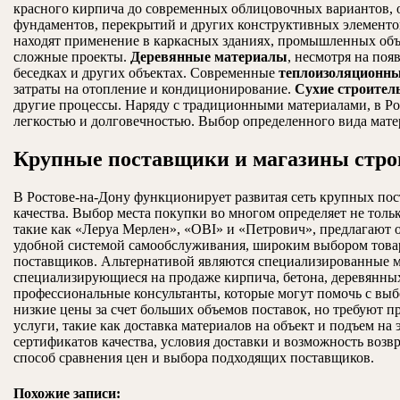
красного кирпича до современных облицовочных вариантов, 
фундаментов, перекрытий и других конструктивных элементо
находят применение в каркасных зданиях, промышленных объе
сложные проекты.
Деревянные материалы
, несмотря на поя
беседках и других объектах. Современные
теплоизоляционн
затраты на отопление и кондиционирование.
Сухие строител
другие процессы. Наряду с традиционными материалами, в Р
легкостью и долговечностью. Выбор определенного вида мате
Крупные поставщики и магазины стро
В Ростове-на-Дону функционирует развитая сеть крупных по
качества. Выбор места покупки во многом определяет не толь
такие как «Леруа Мерлен», «OBI» и «Петрович», предлагают
удобной системой самообслуживания, широким выбором товаро
поставщиков. Альтернативой являются специализированные м
специализирующиеся на продаже кирпича, бетона, деревянных
профессиональные консультанты, которые могут помочь с выб
низкие цены за счет больших объемов поставок, но требуют 
услуги, такие как доставка материалов на объект и подъем н
сертификатов качества, условия доставки и возможность возв
способ сравнения цен и выбора подходящих поставщиков.
Похожие записи: