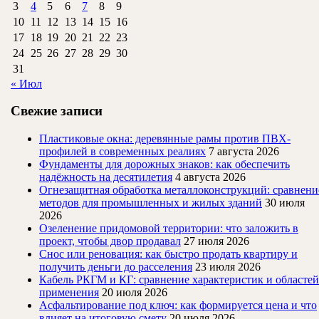
3
4
5
6
7
8
9
10
11
12
13
14
15
16
17
18
19
20
21
22
23
24
25
26
27
28
29
30
31
« Июл
Свежие записи
Пластиковые окна: деревянные рамы против ПВХ-
профилей в современных реалиях
7 августа 2026
Фундаменты для дорожных знаков: как обеспечить
надёжность на десятилетия
4 августа 2026
Огнезащитная обработка металлоконструкций: сравнени
методов для промышленных и жилых зданий
30 июля
2026
Озеленение придомовой территории: что заложить в
проект, чтобы двор продавал
27 июля 2026
Снос или реновация: как быстро продать квартиру и
получить деньги до расселения
23 июля 2026
Кабель РКГМ и КГ: сравнение характеристик и областей
применения
20 июля 2026
Асфальтирование под ключ: как формируется цена и что
влияет на итоговую смету
20 июля 2026