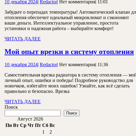
10
Redactor
10 декабря 2024
|
Redactor
|
Нет комментария
|
11:01
в
декабря
системе
Забудьте о перепадах температуры! Автоматический клапан дл
2024
отопления обеспечит идеальный микроклимат и сэкономит
отопления
ваши деньги. Интеллектуальное управление, простота
установки и надежная работа – выбирайте комфорт!
ЧИТАТЬ
ЧИТАТЬ ДАЛЕЕ
ДАЛЕЕ
Мой опыт врезки в систему отопления
10
Redactor
10 декабря 2024
|
Redactor
|
Нет комментария
|
11:36
декабря
Самостоятельная врезка радиатора в систему отопления — мо
2024
личный опыт, ошибки и победы! Подробное руководство для
новичков, избегайте моих ошибок! Узнайте, как всё сделать
правильно и безопасно. Врезка
ЧИТАТЬ
ЧИТАТЬ ДАЛЕЕ
ДАЛЕЕ
Поиск
Поиск
Август 2026
Пн
Вт
Ср
Чт
Пт
Сб
Вс
1
2