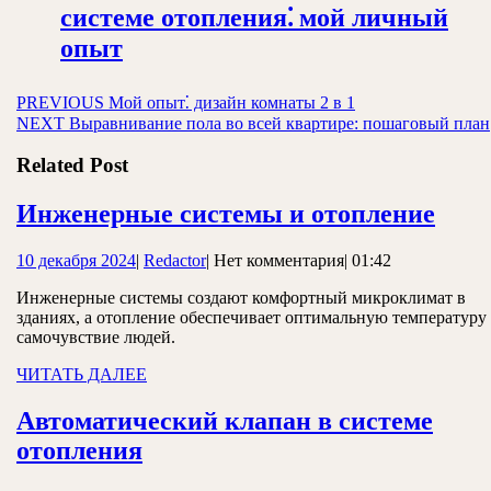
системе отопления⁚ мой личный
опыт
Навигация
Предыдущая
PREVIOUS
Мой опыт⁚ дизайн комнаты 2 в 1
запись:
Следующая
NEXT
Выравнивание пола во всей квартире: пошаговый план
по
запись:
записям
Related Post
Инж
Инженерные системы и отопление
сис
10
Redactor
10 декабря 2024
|
Redactor
|
Нет комментария
|
01:42
и
декабря
отоп
Инженерные системы создают комфортный микроклимат в
2024
зданиях, а отопление обеспечивает оптимальную температуру
самочувствие людей.
ЧИТАТЬ
ЧИТАТЬ ДАЛЕЕ
ДАЛЕЕ
Автоматический клапан в системе
Автоматический
отопления
клапан