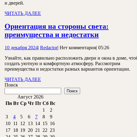
и дверей.
ЧИТАТЬ
ЧИТАТЬ ДАЛЕЕ
ДАЛЕЕ
Ориентация на стороны света:
Ориентаци
преимущества и недостатки
на
10
Redactor
10 декабря 2024
|
Redactor
|
Нет комментария
|
05:26
стороны
декабря
света:
Узнайте, как правильно расположить двери и окна в доме, чт
2024
создать уютную и комфортную атмосферу. Рассмотрим
преимущес
преимущества и недостатки разных вариантов ориентации.
и
ЧИТАТЬ
ЧИТАТЬ ДАЛЕЕ
недостатки
ДАЛЕЕ
Поиск
Поиск
Август 2026
Пн
Вт
Ср
Чт
Пт
Сб
Вс
1
2
3
4
5
6
7
8
9
10
11
12
13
14
15
16
17
18
19
20
21
22
23
24
25
26
27
28
29
30