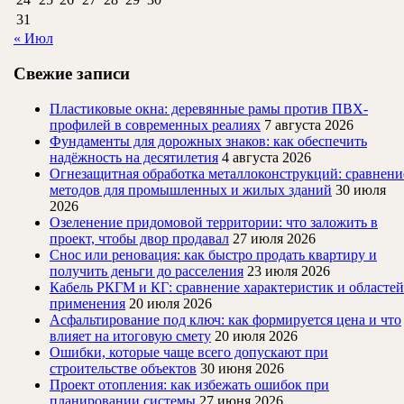
31
« Июл
Свежие записи
Пластиковые окна: деревянные рамы против ПВХ-
профилей в современных реалиях
7 августа 2026
Фундаменты для дорожных знаков: как обеспечить
надёжность на десятилетия
4 августа 2026
Огнезащитная обработка металлоконструкций: сравнени
методов для промышленных и жилых зданий
30 июля
2026
Озеленение придомовой территории: что заложить в
проект, чтобы двор продавал
27 июля 2026
Снос или реновация: как быстро продать квартиру и
получить деньги до расселения
23 июля 2026
Кабель РКГМ и КГ: сравнение характеристик и областей
применения
20 июля 2026
Асфальтирование под ключ: как формируется цена и что
влияет на итоговую смету
20 июля 2026
Ошибки, которые чаще всего допускают при
строительстве объектов
30 июня 2026
Проект отопления: как избежать ошибок при
планировании системы
27 июня 2026