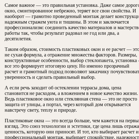
Самое важное — это правильная установка. Даже самое дорог
окно, смонтированное небрежно, теряет все свои свойства. И
наоборот — грамотно проведенный монтаж делает конструкц
надежным стражем уюта и тишины. В этом и заключается
профессионализм: соединить качество материалов и мастерств
работы так, чтобы результат радовал не год или два, а
десятилетия.
Таким образом, стоимость пластиковых окон и ее расчет — эт
не сухая формула, а отражение множества факторов. Размеры,
конструктивные особенности, выбор стеклопакета, установка
все это формирует итоговую цену. Но именно прозрачный
расчет и грамотный подход позволяют заказчику почувствова
уверенность и сделать правильный выбор.
А если речь заходит об остеклении террасы дома, цена
становится не расходом, а вложением в новое качество жизни.
Ведь пластиковое окно или стеклянная стена — это не просто
защита от улицы, а портал, через который дом открывается
навстречу свету, теплу и природе.
Пластиковые окна — это всегда больше, чем кажется на перв
взгляд. Это союз технологии и эстетики, где цена лишь отража
ценность, которую они приносят. И тот, кто выбирает расчет и
профессиональный монтаж, выбирает спокойствие, надежност