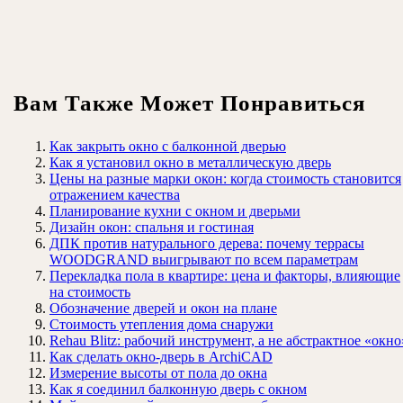
Вам Также Может Понравиться
Как закрыть окно с балконной дверью
Как я установил окно в металлическую дверь
Цены на разные марки окон: когда стоимость становится
отражением качества
Планирование кухни с окном и дверьми
Дизайн окон: спальня и гостиная
ДПК против натурального дерева: почему террасы
WOODGRAND выигрывают по всем параметрам
Перекладка пола в квартире: цена и факторы, влияющие
на стоимость
Обозначение дверей и окон на плане
Стоимость утепления дома снаружи
Rehau Blitz: рабочий инструмент, а не абстрактное «окно
Как сделать окно-дверь в ArchiCAD
Измерение высоты от пола до окна
Как я соединил балконную дверь с окном