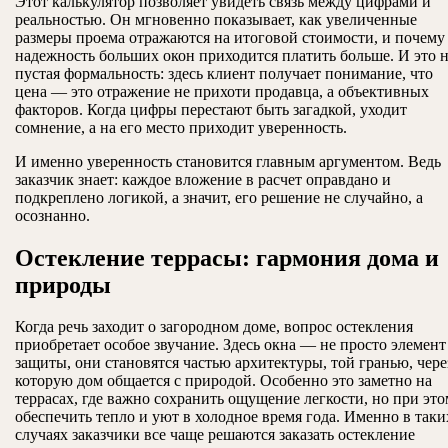
Этот калькулятор позволяет увидеть связь между цифрами и
реальностью. Он мгновенно показывает, как увеличенные
размеры проема отражаются на итоговой стоимости, и почему 
надежность больших окон приходится платить больше. И это 
пустая формальность: здесь клиент получает понимание, что
цена — это отражение не прихоти продавца, а объективных
факторов. Когда цифры перестают быть загадкой, уходит
сомнение, а на его место приходит уверенность.
И именно уверенность становится главным аргументом. Ведь
заказчик знает: каждое вложение в расчет оправдано и
подкреплено логикой, а значит, его решение не случайно, а
осознанно.
Остекление террасы: гармония дома и
природы
Когда речь заходит о загородном доме, вопрос остекления
приобретает особое звучание. Здесь окна — не просто элемент
защиты, они становятся частью архитектуры, той гранью, чере
которую дом общается с природой. Особенно это заметно на
террасах, где важно сохранить ощущение легкости, но при это
обеспечить тепло и уют в холодное время года. Именно в таки
случаях заказчики все чаще решаются заказать остекление