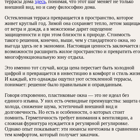
террасы дома
здесь
, понимая, что этот шаг меняет не только
внешний вид, но и саму философию дома.
Остекленная терраса превращается в пространство, которое
живет круглый год. Зимой она сохраняет тепло, летом защища
от ветра и дождя, а в межсезонье дарит ощущение
защищенности и при этом близости к природе. Стоимость
такого решения, конечно, выше, чем у стандартного окна, но
выгода здесь не в экономии. Настоящая ценность заключается 
возможности расширить жилое пространство и превратить его
многофункциональную зону отдыха.
Это именно тот случай, когда цена перестает быть холодной
цифрой и превращается в инвестицию в комфорт и стиль жизн
И каждый, кто однажды ощутил уют остекленной террасы,
понимает: решение было правильным и оправданным.
Говоря откровенно, пластиковые окна — это не идеал без
единого изъяна. У них есть очевидные преимущества: защита 
холода, снижение шума, эстетичный внешний вид и
долговечность. Но есть и особенности, о которых стоит
помнить. Герметичность требует внимания к вентиляции, а
сложная фурнитура нуждается в регулярной регулировке.
Однако опыт показывает: эти нюансы ничтожны в сравнении 
тем комфортом, который получает заказчик.