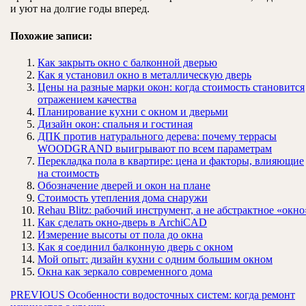
и уют на долгие годы вперед.
Похожие записи:
Как закрыть окно с балконной дверью
Как я установил окно в металлическую дверь
Цены на разные марки окон: когда стоимость становится
отражением качества
Планирование кухни с окном и дверьми
Дизайн окон: спальня и гостиная
ДПК против натурального дерева: почему террасы
WOODGRAND выигрывают по всем параметрам
Перекладка пола в квартире: цена и факторы, влияющие
на стоимость
Обозначение дверей и окон на плане
Стоимость утепления дома снаружи
Rehau Blitz: рабочий инструмент, а не абстрактное «окно
Как сделать окно-дверь в ArchiCAD
Измерение высоты от пола до окна
Как я соединил балконную дверь с окном
Мой опыт: дизайн кухни с одним большим окном
Окна как зеркало современного дома
Навигация
Предыдущая
PREVIOUS
Особенности водосточных систем: когда ремонт