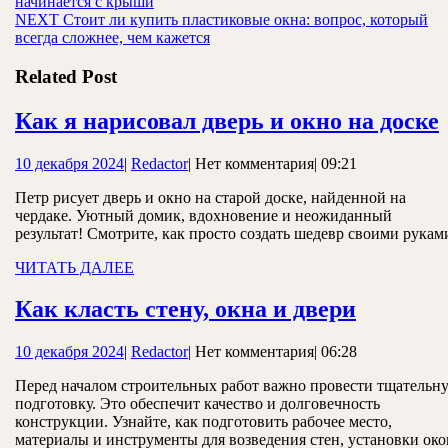
запись:
начинается с крыши
по
Следующая
NEXT
Стоит ли купить пластиковые окна: вопрос, который
записям
запись:
всегда сложнее, чем кажется
Related Post
Как я нарисовал дверь и окно на доске
10
Redactor
10 декабря 2024
|
Redactor
|
Нет комментария
|
09:21
декабря
Петр рисует дверь и окно на старой доске, найденной на
2024
чердаке. Уютный домик, вдохновение и неожиданный
результат! Смотрите, как просто создать шедевр своими рукам
ЧИТАТЬ
ЧИТАТЬ ДАЛЕЕ
ДАЛЕЕ
Как
Как класть стену, окна и двери
класть
10
Redactor
10 декабря 2024
|
Redactor
|
Нет комментария
|
06:28
стену,
декабря
окна
Перед началом строительных работ важно провести тщательн
2024
подготовку. Это обеспечит качество и долговечность
и
конструкции. Узнайте, как подготовить рабочее место,
двери
материалы и инструменты для возведения стен, установки око