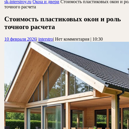
ЗАКРЫТЬ
sk-interstroy.ru
Окна и двери
Стоимость пластиковых окон и ро
точного расчета
Стоимость пластиковых окон и роль
точного расчета
10
interstro
10 февраля 2026
|
interstro
|
Нет комментария
|
10:30
февраля
2026