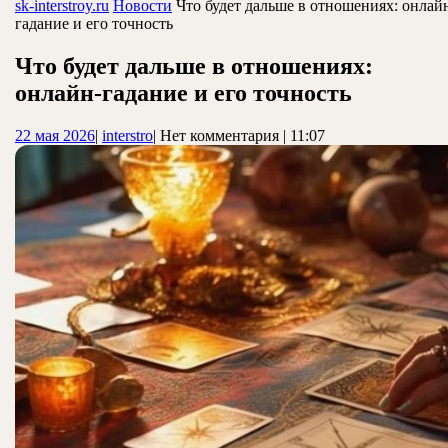
ЗАКРЫТЬ
sk-interstroy.ru
Новости
Что будет дальше в отношениях: онлай
гадание и его точность
Что будет дальше в отношениях:
онлайн-гадание и его точность
22
interstro
22 мая 2026
|
interstro
|
Нет комментария
|
11:07
мая
2026