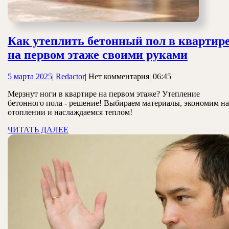
Как утеплить бетонный пол в квартир
Как
на первом этаже своими руками
утепли
5
Redactor
5 марта 2025
|
Redactor
|
Нет комментария
|
06:45
бетонн
марта
пол
Мерзнут ноги в квартире на первом этаже? Утепление
2025
бетонного пола - решение! Выбираем материалы, экономим на
в
отоплении и наслаждаемся теплом!
кварти
ЧИТАТЬ
ЧИТАТЬ ДАЛЕЕ
на
ДАЛЕЕ
первом
этаже
своими
руками