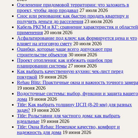
Озеленение придомовой территории: что заложить в
проект, чтобы двор продавал
27 июля 2026
Снос или реновация: как быстро продать квартиру и
получить деньги до расселения
23 июля 2026
Кабель РКГМ и КГ: сравнение характеристик и областей
применения
20 июля 2026
Асфальтирование под ключ: как формируется цена и что
влияет на итоговую смету
20 июля 2026
Ошибки, которые чаще всего допускают при
строительстве объектов
30 июня 2026
Проект отопления: как избежать ошибок при
планировании системы
27 июня 2026
Как выбрать качественную кухню: чек-лист перед
покупкой
19 июня 2026
Rehau Blitz: Практичные окна и важность точного замер
19 июня 2026
Водосточные системы: выбор, функции и защита вашего
дома
19 июня 2026
Title: Как выбрать толщину ЦСП (8-20 мм) для разных
задач?
19 июня 2026
Title: Рольставни для частного дома: как выбрать
идеальные
19 июня 2026
Title: Окна Rehau: Немецкое качество, комфорт и
надежность для дома
19 июня 2026