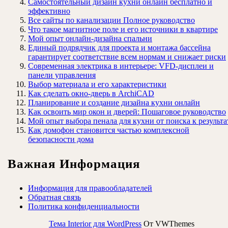
Самостоятельный дизайн кухни онлайн бесплатно и
эффективно
Все сайты по канализации Полное руководство
Что такое магнитное поле и его источники в квартире
Мой опыт онлайн-дизайна спальни
Единый подрядчик для проекта и монтажа бассейна
гарантирует соответствие всем нормам и снижает риски
Современная электрика в интерьере: VFD-дисплеи и
панели управления
Выбор материала и его характеристики
Как сделать окно-дверь в ArchiCAD
Планирование и создание дизайна кухни онлайн
Как освоить мир окон и дверей: Пошаговое руководство
Мой опыт выбора пенала для кухни от поиска к результа
Как домофон становится частью комплексной
безопасности дома
Важная Информация
Информация для правообладателей
Обратная связь
Политика конфиденциальности
Тема Interior для WordPress
От VWThemes