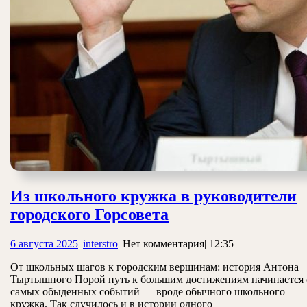
Из школьного кружка в руководители
Из
городского Горсовета
школьного
6
interstro
6 августа 2025
|
interstro
|
Нет комментария
|
12:35
кружка
августа
в
От школьных шагов к городским вершинам: история Антона
2025
Тыртышного Порой путь к большим достижениям начинается 
руководители
самых обыденных событий — вроде обычного школьного
городского
кружка. Так случилось и в истории одного