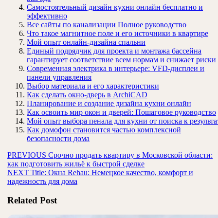
Самостоятельный дизайн кухни онлайн бесплатно и
эффективно
Все сайты по канализации Полное руководство
Что такое магнитное поле и его источники в квартире
Мой опыт онлайн-дизайна спальни
Единый подрядчик для проекта и монтажа бассейна
гарантирует соответствие всем нормам и снижает риски
Современная электрика в интерьере: VFD-дисплеи и
панели управления
Выбор материала и его характеристики
Как сделать окно-дверь в ArchiCAD
Планирование и создание дизайна кухни онлайн
Как освоить мир окон и дверей: Пошаговое руководство
Мой опыт выбора пенала для кухни от поиска к результа
Как домофон становится частью комплексной
безопасности дома
Навигация
Предыдущая
PREVIOUS
Срочно продать квартиру в Московской области:
запись:
как подготовить жильё к быстрой сделке
по
Следующая
NEXT
Title: Окна Rehau: Немецкое качество, комфорт и
записям
запись:
надежность для дома
Related Post