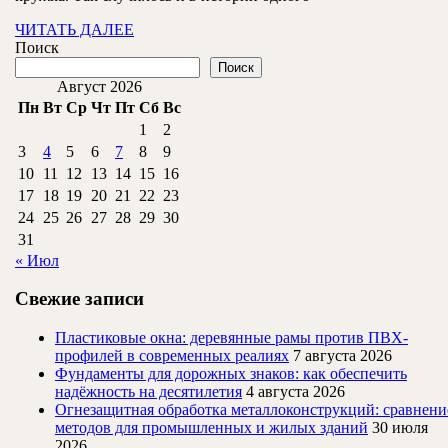
Горсовета
ЧИТАТЬ
ЧИТАТЬ ДАЛЕЕ
ДАЛЕЕ
Поиск
Поиск
Август 2026
Пн
Вт
Ср
Чт
Пт
Сб
Вс
1
2
3
4
5
6
7
8
9
10
11
12
13
14
15
16
17
18
19
20
21
22
23
24
25
26
27
28
29
30
31
« Июл
Свежие записи
Пластиковые окна: деревянные рамы против ПВХ-
профилей в современных реалиях
7 августа 2026
Фундаменты для дорожных знаков: как обеспечить
надёжность на десятилетия
4 августа 2026
Огнезащитная обработка металлоконструкций: сравнени
методов для промышленных и жилых зданий
30 июля
2026