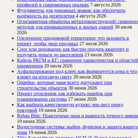
профилей в современных реалиях
7 августа 2026
Фундаменты для дорожных знаков: как обеспечить
надёжность на десятилетия
4 августа 2026
Огнезащитная обработка металлоконструкций: сравнени
методов для промышленных и жилых зданий
30 июля
2026
Озеленение придомовой территории: что заложить в
проект, чтобы двор продавал
27 июля 2026
Снос или реновация: как быстро продать квартиру и
получить деньги до расселения
23 июля 2026
Кабель РКГМ и КГ: сравнение характеристик и областей
применения
20 июля 2026
Асфальтирование под ключ: как формируется цена и что
влияет на итоговую смету
20 июля 2026
Ошибки, которые чаще всего допускают при
строительстве объектов
30 июня 2026
Проект отопления: как избежать ошибок при
планировании системы
27 июня 2026
Как выбрать качественную кухню: чек-лист перед
покупкой
19 июня 2026
Rehau Blitz: Практичные окна и важность точного замер
19 июня 2026
Водосточные системы: выбор, функции и защита вашего
дома
19 июня 2026
Title: Как выбрать толщину ЦСП (8-20 мм) для разных