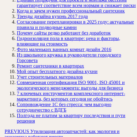
гарантирует соответствие всем нормам и снижает риски
Когда и зачем нужен профессиональный сантехник
Тренды дизайна кухонь 2017 года
Согласование перепланировки в 2025 году: актуальные
правила и подводные камни
Почему сайты редко работают без доработок
Гидроизоляция пола в квартире: цена и факторы,
влияющие на стоимость
Фото маленьких ванных комнат дизайн 2016
Из школьного кружка в руководители городского
Горсовета
Ремонт сантехники в квартирах
Мой опыт бесплатного дизайна кухни
Учет строительных материалов
Совмещенная сертификация ISO 9001, ISO 45001 и
экологического менеджмента: выгоды для бизнеса
7 ключевых инструментов комплексного интернет-
маркетинга, без которых сегодня не обойтись
Сопровождение 1С без стресса: чем выгодно
сотрудничество с ВДГБ
Полгода не платим за квартиру последствия и пути
решения
Навигация
Предыдущая
PREVIOUS
Утилизация автозапчастей: как экология и
запись:
экономика работают вместе