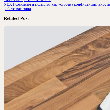
по
Следующая
NEXT
Семяныч и полиция: как устроена конфиденциальность
записям
запись:
работе магазина
Related Post