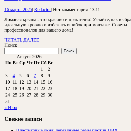
крыш
16
Redactor
16 марта 2025
|
Redactor
|
Нет комментария
|
13:11
выбор
марта
крове
Ломаная крыша - это красиво и практично! Узнайте, как выбр
2025
идеальную кровлю и избежать ошибок при монтаже. Советы
матер
профессионалов для вашего дома!
и
ЧИТАТЬ
ЧИТАТЬ ДАЛЕЕ
техно
ДАЛЕЕ
Поиск
монта
Поиск
Август 2026
Пн
Вт
Ср
Чт
Пт
Сб
Вс
1
2
3
4
5
6
7
8
9
10
11
12
13
14
15
16
17
18
19
20
21
22
23
24
25
26
27
28
29
30
31
« Июл
Свежие записи
Пластиковые окна: деревянные рамы против ПВХ-