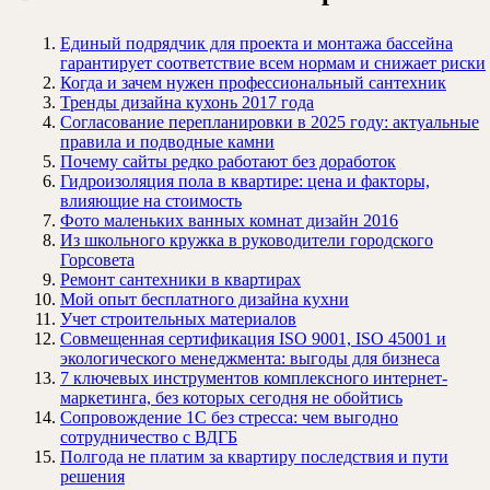
Единый подрядчик для проекта и монтажа бассейна
гарантирует соответствие всем нормам и снижает риски
Когда и зачем нужен профессиональный сантехник
Тренды дизайна кухонь 2017 года
Согласование перепланировки в 2025 году: актуальные
правила и подводные камни
Почему сайты редко работают без доработок
Гидроизоляция пола в квартире: цена и факторы,
влияющие на стоимость
Фото маленьких ванных комнат дизайн 2016
Из школьного кружка в руководители городского
Горсовета
Ремонт сантехники в квартирах
Мой опыт бесплатного дизайна кухни
Учет строительных материалов
Совмещенная сертификация ISO 9001, ISO 45001 и
экологического менеджмента: выгоды для бизнеса
7 ключевых инструментов комплексного интернет-
маркетинга, без которых сегодня не обойтись
Сопровождение 1С без стресса: чем выгодно
сотрудничество с ВДГБ
Полгода не платим за квартиру последствия и пути
решения