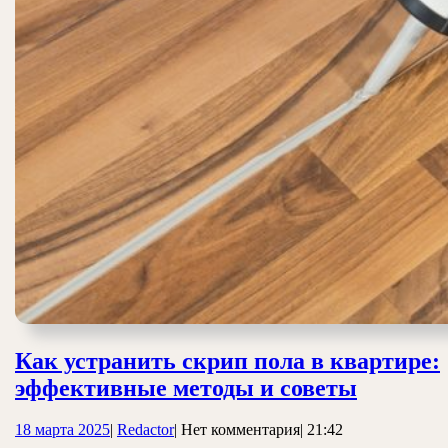
Как устранить скрип пола в квартире:
Как
эффективные методы и советы
устрани
18
Redactor
18 марта 2025
|
Redactor
|
Нет комментария
|
21:42
скрип
марта