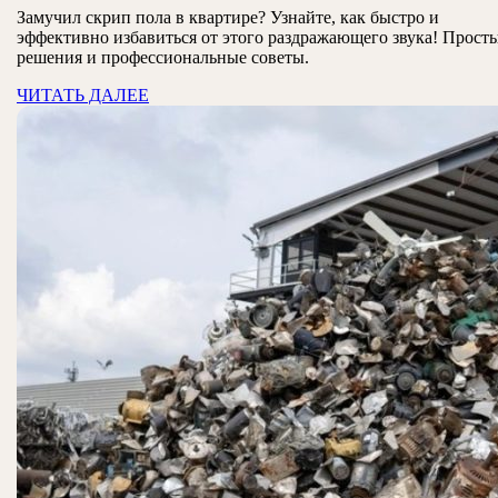
пола
Замучил скрип пола в квартире? Узнайте, как быстро и
2025
эффективно избавиться от этого раздражающего звука! Прост
в
решения и профессиональные советы.
квартир
ЧИТАТЬ
ЧИТАТЬ ДАЛЕЕ
эффект
ДАЛЕЕ
методы
и
советы