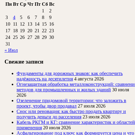
Пн
Вт
Ср
Чт
Пт
Сб
Вс
1
2
3
4
5
6
7
8
9
10
11
12
13
14
15
16
17
18
19
20
21
22
23
24
25
26
27
28
29
30
31
« Июл
Свежие записи
Фундаменты для дорожных знаков: как обеспечить
надёжность на десятилетия
4 августа 2026
Огнезащитная обработка металлоконструкций: сравнени
методов для промышленных и жилых зданий
30 июля
2026
Озеленение придомовой территории: что заложить в
проект, чтобы двор продавал
27 июля 2026
Снос или реновация: как быстро продать квартиру и
получить деньги до расселения
23 июля 2026
Кабель РКГМ и КГ: сравнение характеристик и областей
применения
20 июля 2026
Асфальтирование под ключ: как формируется цена и что