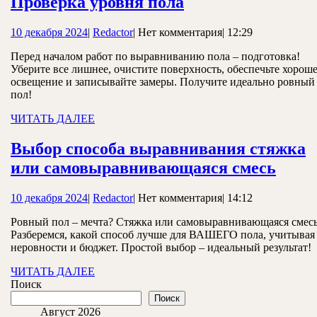
Проверка
опыт
Проверка уровня пола
уровня
10
Redactor
10 декабря 2024
|
Redactor
|
Нет комментария
|
12:29
пола
декабря
Перед началом работ по выравниванию пола – подготовка!
2024
Уберите все лишнее, очистите поверхность, обеспечьте хорош
освещение и записывайте замеры. Получите идеально ровный
пол!
ЧИТАТЬ
ЧИТАТЬ ДАЛЕЕ
ДАЛЕЕ
Выбор способа выравнивания стяжка
Выбо
или самовыравнивающаяся смесь
спос
10
Redactor
10 декабря 2024
|
Redactor
|
Нет комментария
|
14:12
выра
декабря
стяж
Ровный пол – мечта? Стяжка или самовыравнивающаяся смес
2024
Разберемся, какой способ лучше для ВАШЕГО пола, учитывая
или
неровности и бюджет. Простой выбор – идеальный результат!
само
ЧИТАТЬ
ЧИТАТЬ ДАЛЕЕ
смес
ДАЛЕЕ
Поиск
Поиск
Август 2026