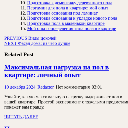
Подготовка к демонтажу деревянного пола
Пергамин для пола в квартире: мой опыт
Подготовка основания под ламинат
Подготовка основания к укладке нового пола
Подготовка пола в маленькой квартире
Мой опыт определения типа пола в квартире
Навигация
Предыдущая
PREVIOUS
Виды цоколей
Следующая
запись:
NEXT
Фасад дома: из чего лучше
по
запись:
записям
Related Post
Максимальная нагрузка на пол в
Максимальная
квартире: личный опыт
нагрузка
10
Redactor
10 декабря 2024
|
Redactor
|
Нет комментария
|
03:01
на
декабря
пол
Узнайте, какую максимальную нагрузку выдерживает пол в
2024
вашей квартире. Простой эксперимент с тяжелыми предметам
в
покажет вам правду.
квартире:
ЧИТАТЬ
ЧИТАТЬ ДАЛЕЕ
личный
ДАЛЕЕ