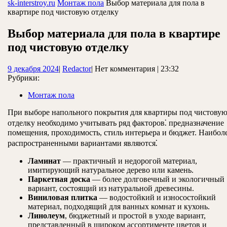
ЗАКРЫТЬ
sk-interstroy.ru
Монтаж пола
Выбор материала для пола в
квартире под чистовую отделку
Выбор материала для пола в квартире
под чистовую отделку
9
Redactor
9 декабря 2024
|
Redactor
|
Нет комментария
|
23:32
декабря
Рубрики:
2024
Монтаж пола
При выборе напольного покрытия для квартиры под чистову
отделку необходимо учитывать ряд факторов⁚ предназначение
помещения, проходимость, стиль интерьера и бюджет. Наибол
распространенными вариантами являются⁚
Ламинат
— практичный и недорогой материал,
имитирующий натуральное дерево или камень.
Паркетная доска
— более долговечный и экологичный
вариант, состоящий из натуральной древесины.
Виниловая плитка
— водостойкий и износостойкий
материал, подходящий для ванных комнат и кухонь.
Линолеум
, бюджетный и простой в уходе вариант,
представленный в широком ассортименте цветов и