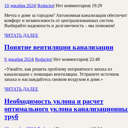
дом
10
Redactor
10 декабря 2024
|
Redactor
|
Нет комментария
|
19:29
автономная
декабря
канализация
Мечта о доме за городом? Автономная канализация обеспечит
2024
комфорт и независимость от централизованных систем.
–
Выбирайте надежность и долговечность – мы поможем!
залог
ЧИТАТЬ
ЧИТАТЬ ДАЛЕЕ
комфорта
ДАЛЕЕ
Пон
Понятие вентиляции канализации
вен
9
Redactor
9 декабря 2024
|
Redactor
|
Нет комментария
|
22:48
кана
декабря
«Узнайте, как решить проблему неприятного запаха из
2024
канализации с помощью вентиляции. Устраните источник
запаха и наслаждайтесь свежим воздухом в доме.»
ЧИТАТЬ
ЧИТАТЬ ДАЛЕЕ
ДАЛЕЕ
Необходимость уклона и расчет
оптимального уклона канализационны
Необходимость
труб
уклона