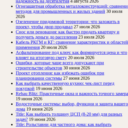
надёжность на десятилетия
4 августа 2026
Огнезащитная обработка металлоконструкций: сравнени
методов для промышленных и жилых зданий
30 июля
2026
Озеленение придомовой территории: что заложить в
проект, чтобы двор продавал
27 июля 2026
Снос или реновация: как быстро продать квартиру и
получить деньги до расселения
23 июля 2026
Кабель РКГМ и КГ: сравнение характеристик и областей
применения
20 июля 2026
Асфальтирование под ключ: как формируется цена и что
влияет на итоговую смету
20 июля 2026
Ошибки, которые чаще всего допускают при
строительстве объектов
30 июня 2026
Проект отопления: как избежать ошибок при
планировании системы
27 июня 2026
Как выбрать качественную кухню: чек-лист перед
покупкой
19 июня 2026
Rehau Blitz: Практичные окна и важность точного замер
19 июня 2026
Водосточные системы: выбор, функции и защита вашего
дома
19 июня 2026
Title: Как выбрать толщину ЦСП (8-20 мм) для разных
задач?
19 июня 2026
Title: Рольставни для частного дома: как выбрать