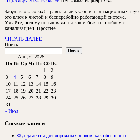
10
Redactor
10 декабря 2024
|
Redactor
|
Нет комментария
|
13:34
и
декабря
расчет
Забудьте о засорах! Правильный уклон канализационных труб
2024
это ключ к чистой и бесперебойно работающей системе.
оптимального
Узнайте, почему он так важен и как избежать проблем с
уклона
канализацией. Простые
канализационных
ЧИТАТЬ
ЧИТАТЬ ДАЛЕЕ
ДАЛЕЕ
Поиск
труб
Поиск
Август 2026
Пн
Вт
Ср
Чт
Пт
Сб
Вс
1
2
3
4
5
6
7
8
9
10
11
12
13
14
15
16
17
18
19
20
21
22
23
24
25
26
27
28
29
30
31
« Июл
Свежие записи
Фундаменты для дорожных знаков: как обеспечить