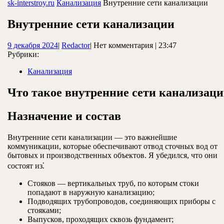
ЗАКРЫТЬ
sk-interstroy.ru
Канализация
Внутренние сети канализации
Внутренние сети канализации
9
Redactor
9 декабря 2024
|
Redactor
|
Нет комментария
|
23:47
декабря
Рубрики:
2024
Канализация
Что такое внутренние сети канализац
Назначение и состав
Внутренние сети канализации — это важнейшие
коммуникации, которые обеспечивают отвод сточных вод от
бытовых и производственных объектов. Я убедился, что они
состоят из⁚
Стояков — вертикальных труб, по которым стоки
попадают в наружную канализацию;
Подводящих трубопроводов, соединяющих приборы с
стояками;
Выпусков, проходящих сквозь фундамент;