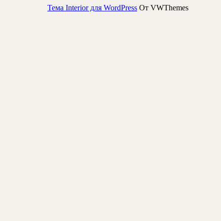
Тема Interior для WordPress
От VWThemes
Прокрутить
вверх