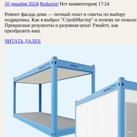
10
Redactor
10 декабря 2024
|
Redactor
|
Нет комментария
|
17:24
фасад
декабря
моего
Ремонт фасада дома — личный опыт и советы по выбору
2024
подрядчика. Как я выбрал "СтройМастер" и почему не пожале
дома
Прекрасные результаты и разумная цена! Узнайте, как
мой
преобразить ваш
личный
ЧИТАТЬ
ЧИТАТЬ ДАЛЕЕ
ДАЛЕЕ
опыт