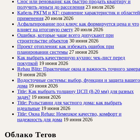
Снос или реновация: как быстро продать квартиру и
получить деньги до расселения
23 июля 2026
Кабель РКГМ и КГ: сравнение характеристик и областей
применения
20 июля 2026
Асфальтирование под ключ: как формируется цена и что
влияет на итоговую смету
20 июля 2026
Ошибки, которые чаще всего допускают при
строительстве объектов
30 июня 2026
Проект отопления: как избежать ошибок при
планировании системы
27 июня 2026
Как выбрать качественную кухню: чек-лист перед
покупкой
19 июня 2026
Rehau Blitz: Практичные окна и важность точного замер
19 июня 2026
Водосточные системы: выбор, функции и защита вашего
дома
19 июня 2026
Title: Как выбрать толщину ЦСП (8-20 мм) для разных
задач?
19 июня 2026
Title: Рольставни для частного дома: как выбрать
идеальные
19 июня 2026
Title: Окна Rehau: Немецкое качество, комфорт и
надежность для дома
19 июня 2026
Облако Тегов