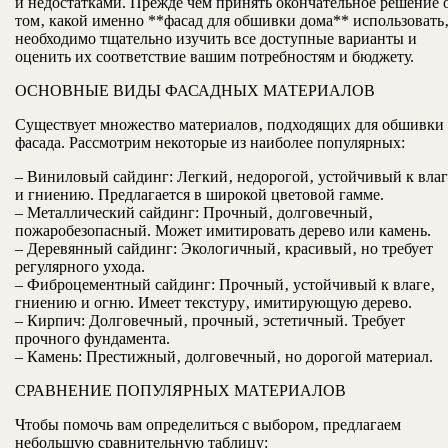
и недостатками. Прежде чем принять окончательное решение 
том‚ какой именно **фасад для обшивки дома** использовать
необходимо тщательно изучить все доступные варианты и
оценить их соответствие вашим потребностям и бюджету.
ОСНОВНЫЕ ВИДЫ ФАСАДНЫХ МАТЕРИАЛОВ
Существует множество материалов‚ подходящих для обшивки
фасада. Рассмотрим некоторые из наиболее популярных:
– Виниловый сайдинг: Легкий‚ недорогой‚ устойчивый к влаг
и гниению. Предлагается в широкой цветовой гамме.
– Металлический сайдинг: Прочный‚ долговечный‚
пожаробезопасный. Может имитировать дерево или камень.
– Деревянный сайдинг: Экологичный‚ красивый‚ но требует
регулярного ухода.
– Фиброцементный сайдинг: Прочный‚ устойчивый к влаге‚
гниению и огню. Имеет текстуру‚ имитирующую дерево.
– Кирпич: Долговечный‚ прочный‚ эстетичный. Требует
прочного фундамента.
– Камень: Престижный‚ долговечный‚ но дорогой материал.
СРАВНЕНИЕ ПОПУЛЯРНЫХ МАТЕРИАЛОВ
Чтобы помочь вам определиться с выбором‚ предлагаем
небольшую сравнительную таблицу: