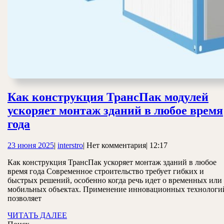
Как конструкция ТрансПак модулей
ускоряет монтаж зданий в любое время
Как
года
конструкция
23
interstro
23 июня 2025
|
interstro
|
Нет комментария
|
12:17
ТрансПак
июня
модулей
Как конструкция ТрансПак ускоряет монтаж зданий в любое
2025
время года Современное строительство требует гибких и
ускоряет
быстрых решений, особенно когда речь идет о временных или
монтаж
мобильных объектах. Применение инновационных технологи
позволяет
зданий
ЧИТАТЬ
ЧИТАТЬ ДАЛЕЕ
в
ДАЛЕЕ