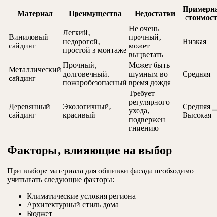
Примерн
Материал
Преимущества
Недостатки
стоимост
Не очень
Легкий‚
Виниловый
прочный‚
недорогой‚
Низкая
сайдинг
может
простой в монтаже
выцветать
Прочный‚
Может быть
Металлический
долговечный‚
шумным во
Средняя
сайдинг
пожаробезопасный
время дождя
Требует
регулярного
Деревянный
Экологичный‚
Средняя ⎯
ухода‚
сайдинг
красивый
Высокая
подвержен
гниению
Факторы‚ влияющие на выбор
При выборе материала для обшивки фасада необходимо
учитывать следующие факторы:
Климатические условия региона
Архитектурный стиль дома
Бюджет