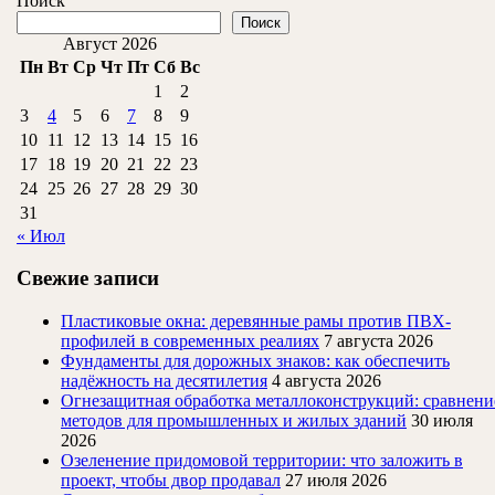
Поиск
любое
Поиск
время
Август 2026
Пн
Вт
Ср
Чт
Пт
Сб
Вс
года
1
2
3
4
5
6
7
8
9
10
11
12
13
14
15
16
17
18
19
20
21
22
23
24
25
26
27
28
29
30
31
« Июл
Свежие записи
Пластиковые окна: деревянные рамы против ПВХ-
профилей в современных реалиях
7 августа 2026
Фундаменты для дорожных знаков: как обеспечить
надёжность на десятилетия
4 августа 2026
Огнезащитная обработка металлоконструкций: сравнени
методов для промышленных и жилых зданий
30 июля
2026
Озеленение придомовой территории: что заложить в
проект, чтобы двор продавал
27 июля 2026