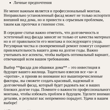
Личные предпочтения
Не менее важным является и профессиональный монтаж.
Неправильно установленный фасад может не только испортит
внешний вид дома‚ но и привести к серьезным проблемам‚
таким как протечки и гниение стен.
В середине статьи важно отметить‚ что долговечность и
эстетичный вид фасада зависят не только от качества материал
но и от правильности его монтажа и последующего ухода.
Регулярная чистка и своевременный ремонт помогут сохранит
привлекательность вашего дома на долгие годы. Важно
учитывать все аспекты‚ чтобы выбрать оптимальный вариант‚
отвечающий всем вашим требованиям.
Выбор **фасада для обшивки дома** – это инвестиция в
будущее вашего жилища. Тщательно взвесив все «за» и
«против»‚ и приняв во внимание все вышеперечисленные
факторы‚ вы сможете создать красивый‚ надежный и
долговечный фасад‚ который будет радовать вас и ваших
близких долгие годы. Помните о важности профессиональног
монтажа‚ чтобы избежать проблем в будущем. Уделите вниман
деталям‚ и результат вас непременно порадует. Удачи в вашем
выборе!