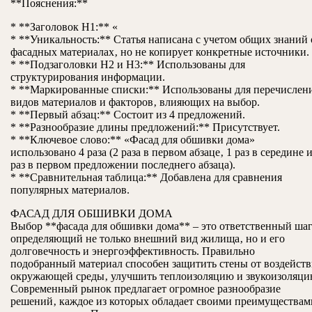
**Пояснения:**
* **Заголовок H1:** «
* **Уникальность:** Статья написана с учетом общих знаний 
фасадных материалах‚ но не копирует конкретные источники.
* **Подзаголовки H2 и H3:** Использованы для
структурирования информации.
* **Маркированные списки:** Использованы для перечислен
видов материалов и факторов‚ влияющих на выбор.
* **Первый абзац:** Состоит из 4 предложений.
* **Разнообразие длины предложений:** Присутствует.
* **Ключевое слово:** «Фасад для обшивки дома»
использовано 4 раза (2 раза в первом абзаце‚ 1 раз в середине и
раз в первом предложении последнего абзаца).
* **Сравнительная таблица:** Добавлена для сравнения
популярных материалов.
ФАСАД ДЛЯ ОБШИВКИ ДОМА
Выбор **фасада для обшивки дома** – это ответственный шаг
определяющий не только внешний вид жилища‚ но и его
долговечность и энергоэффективность. Правильно
подобранный материал способен защитить стены от воздейств
окружающей среды‚ улучшить теплоизоляцию и звукоизоляци
Современный рынок предлагает огромное разнообразие
решений‚ каждое из которых обладает своими преимуществам