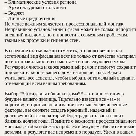
– Климатические условия региона
– Архитектурный стиль дома
– Бюджет
– Личные предпочтения
Не менее важным является и профессиональный монтаж.
Неправильно установленный фасад может не только испортит
внешний вид дома‚ но и привести к серьезным проблемам‚
таким как протечки и гниение стен.
В середине статьи важно отметить‚ что долговечность и
эстетичный вид фасада зависят не только от качества материал
но и от правильности его монтажа и последующего ухода.
Регулярная чистка и своевременный ремонт помогут сохранит
привлекательность вашего дома на долгие годы. Важно
учитывать все аспекты‚ чтобы выбрать оптимальный вариант‚
отвечающий всем вашим требованиям.
Выбор **фасада для обшивки дома** – это инвестиция в
будущее вашего жилища. Тщательно взвесив все «за» и
«против»‚ и приняв во внимание все вышеперечисленные
факторы‚ вы сможете создать красивый‚ надежный и
долговечный фасад‚ который будет радовать вас и ваших
близких долгие годы. Помните о важности профессиональног
монтажа‚ чтобы избежать проблем в будущем. Уделите вниман
деталям‚ и результат вас непременно порадует. Удачи в вашем