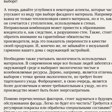
выборе!
А теперь давайте углубимся в некоторые аспекты‚ которые час
упускают из виду при выборе фасадного материала. Например
важна не только теплоизоляция самого материала‚ но и то‚ как
он сочетается с утеплителем‚ используемым в стенах.
Неправильная комбинация может привести к образованию
конденсата и‚ как следствие‚ к разрушению стен. Также‚ стоит
обратить внимание на гарантийные обязательства
производителя‚ ведь это показатель уверенности в качестве
своей продукции. И‚ конечно же‚ не забывайте о визуальной
гармонии вашего дома с окружающей застройкой.
Необходимо также учитывать экологичность используемых
материалов. В современном мире все больше людей заботятся 
окружающей среде и выбирают экологически чистые и
возобновляемые ресурсы. Дерево‚ например‚ является отличн
выбором с точки зрения экологичности‚ но требует более
тщательного ухода. Фиброцемент‚ в свою очередь‚ является
более долговечным и менее требовательным к уходу‚ но его
производство может быть более энергозатратным.
Помимо перечисленных факторов‚ стоит задуматься о будуще
обслуживании фасада. Легко ли будет его чистить? Требуется 
регулярная покраска или обработка специальными составами?