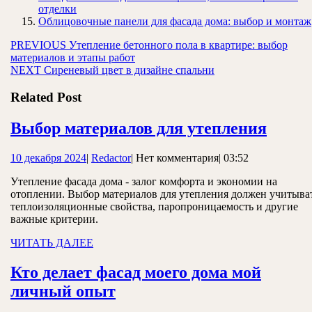
отделки
Облицовочные панели для фасада дома: выбор и монтаж
Навигация
Предыдущая
PREVIOUS
Утепление бетонного пола в квартире: выбор
запись:
материалов и этапы работ
по
Следующая
NEXT
Сиреневый цвет в дизайне спальни
записям
запись:
Related Post
Выбо
Выбор материалов для утепления
матер
10
Redactor
10 декабря 2024
|
Redactor
|
Нет комментария
|
03:52
для
декабря
утепл
Утепление фасада дома - залог комфорта и экономии на
2024
отоплении. Выбор материалов для утепления должен учитыва
теплоизоляционные свойства, паропроницаемость и другие
важные критерии.
ЧИТАТЬ
ЧИТАТЬ ДАЛЕЕ
ДАЛЕЕ
Кто делает фасад моего дома мой
Кто
личный опыт
делает