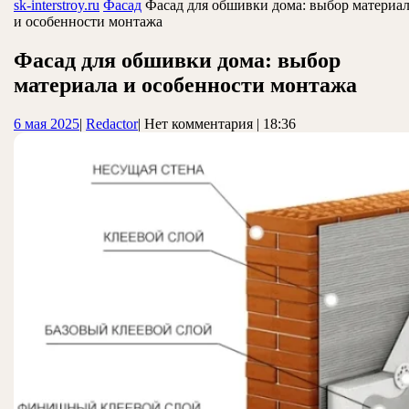
ЗАКРЫТЬ
sk-interstroy.ru
Фасад
Фасад для обшивки дома: выбор материа
и особенности монтажа
Фасад для обшивки дома: выбор
материала и особенности монтажа
6
Redactor
6 мая 2025
|
Redactor
|
Нет комментария
|
18:36
мая
2025