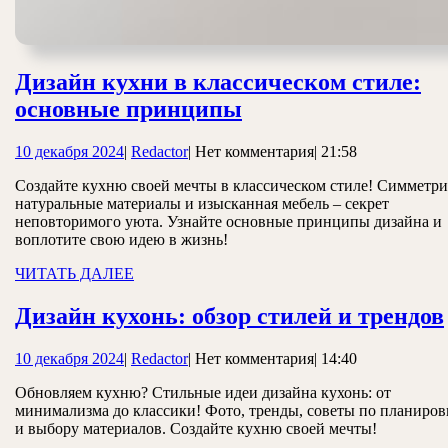
Дизайн кухни в классическом стиле:
Дизайн
основные принципы
кухни
10
Redactor
10 декабря 2024
|
Redactor
|
Нет комментария
|
21:58
в
декабря
классическом
Создайте кухню своей мечты в классическом стиле! Симметри
2024
натуральные материалы и изысканная мебель – секрет
стиле:
неповторимого уюта. Узнайте основные принципы дизайна и
основные
воплотите свою идею в жизнь!
принципы
ЧИТАТЬ
ЧИТАТЬ ДАЛЕЕ
ДАЛЕЕ
Дизайн кухонь: обзор стилей и трендов
10
Redactor
10 декабря 2024
|
Redactor
|
Нет комментария
|
14:40
декабря
Обновляем кухню? Стильные идеи дизайна кухонь: от
2024
минимализма до классики! Фото, тренды, советы по планиров
и выбору материалов. Создайте кухню своей мечты!