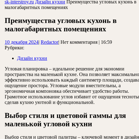
ЗАКРЫТЬ
sk-interstroy.ru
Дизайн кухни
Преимущества угловых кухонь в
малогабаритных помещениях
Преимущества угловых кухонь в
малогабаритных помещениях
10
Redactor
10 декабря 2024
|
Redactor
|
Нет комментария
|
16:59
декабря
Рубрики:
2024
Дизайн кухни
Угловая планировка – идеальное решение для экономии
пространства на маленькой кухне. Она позволяет максимальн
эффективно использовать каждый сантиметр площади, создав
ощущение простора. Угловые модули вместительны, а
эргономичная компоновка обеспечивает удобство работы.
Грамотное использование углов избавит от ощущения тесноты
сделав кухню уютной и функциональной.
Выбор стиля и цветовой гаммы для
маленькой угловой кухни
Выбор стиля и цветовой палитры – ключевой момент в дизай