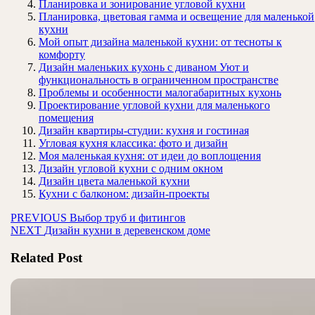
Планировка и зонирование угловой кухни
Планировка, цветовая гамма и освещение для маленькой
кухни
Мой опыт дизайна маленькой кухни: от тесноты к
комфорту
Дизайн маленьких кухонь с диваном Уют и
функциональность в ограниченном пространстве
Проблемы и особенности малогабаритных кухонь
Проектирование угловой кухни для маленького
помещения
Дизайн квартиры-студии: кухня и гостиная
Угловая кухня классика: фото и дизайн
Моя маленькая кухня: от идеи до воплощения
Дизайн угловой кухни с одним окном
Дизайн цвета маленькой кухни
Кухни с балконом: дизайн-проекты
Навигация
Предыдущая
PREVIOUS
Выбор труб и фитингов
Следующая
запись:
NEXT
Дизайн кухни в деревенском доме
по
запись:
записям
Related Post