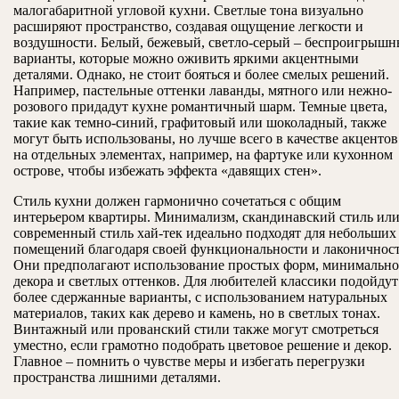
малогабаритной угловой кухни. Светлые тона визуально
расширяют пространство, создавая ощущение легкости и
воздушности. Белый, бежевый, светло-серый – беспроигрышн
варианты, которые можно оживить яркими акцентными
деталями. Однако, не стоит бояться и более смелых решений.
Например, пастельные оттенки лаванды, мятного или нежно-
розового придадут кухне романтичный шарм. Темные цвета,
такие как темно-синий, графитовый или шоколадный, также
могут быть использованы, но лучше всего в качестве акцентов
на отдельных элементах, например, на фартуке или кухонном
острове, чтобы избежать эффекта «давящих стен».
Стиль кухни должен гармонично сочетаться с общим
интерьером квартиры. Минимализм, скандинавский стиль ил
современный стиль хай-тек идеально подходят для небольших
помещений благодаря своей функциональности и лаконичност
Они предполагают использование простых форм, минимально
декора и светлых оттенков. Для любителей классики подойдут
более сдержанные варианты, с использованием натуральных
материалов, таких как дерево и камень, но в светлых тонах.
Винтажный или прованский стили также могут смотреться
уместно, если грамотно подобрать цветовое решение и декор.
Главное – помнить о чувстве меры и избегать перегрузки
пространства лишними деталями.