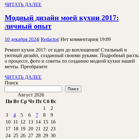
ЧИТАТЬ
ЧИТАТЬ ДАЛЕЕ
ДАЛЕЕ
Модный дизайн моей кухни 2017:
Модный
личный опыт
дизайн
10
Redactor
10 декабря 2024
|
Redactor
|
Нет комментария
|
19:09
моей
декабря
кухни
Ремонт кухни 2017: от идеи до воплощения! Стильный и
2024
уютный дизайн, созданный своими руками. Подробный расск
2017:
о процессе, фото и советы по созданию модной кухни вашей
личный
мечты. Преобразите
опыт
ЧИТАТЬ
ЧИТАТЬ ДАЛЕЕ
ДАЛЕЕ
Поиск
Поиск
Август 2026
Пн
Вт
Ср
Чт
Пт
Сб
Вс
1
2
3
4
5
6
7
8
9
10
11
12
13
14
15
16
17
18
19
20
21
22
23
24
25
26
27
28
29
30