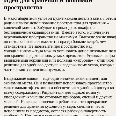
Идеи для хранения и экономии
пространства
В малогабаритной угловой кухне каждая деталь важна, поэто
рациональное использование пространства для хранения –
ключевой момент. Забудьте о громоздких шкафах и
беспорядочном складировании! Вместо этого, используйте
вертикальное пространство на максимум. Высокие узкие шка
до потолка позволят вместить гораздо больше вещей, чем
стандартные. Не забывайте про пространство над
холодильником – туда можно установить дополнительные пол
для хранения редко используемых предметов. Угловые шкафы 
выдвижными корзинами или полками «карусель» – отличное
решение для удобного доступа к содержимому углов, которые
часто остаются неиспользуемыми.
Выдвижные ящики – еще один незаменимый элемент для
экономии места. Они позволяют использовать пространство
максимально эффективно и обеспечивают удобный доступ ко
всему содержимому; Разделители для ящиков помогут
упорядочить хранение столовых приборов, специй и других
мелочей. Навесные полочки и рейлинги – это прекрасное
решение для хранения кухонной утвари, специй и часто
используемых предметов, оставляя рабочую поверхность
свободной. Помните о скрытом хранении – встраиваемые