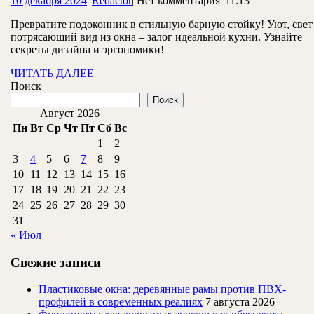
10 декабря 2024
|
Redactor
|
Нет комментария
|
11:13
стойки
декабря
для
Превратите подоконник в стильную барную стойку! Уют, свет
2024
потрясающий вид из окна – залог идеальной кухни. Узнайте
кухни
секреты дизайна и эргономики!
у
ЧИТАТЬ
ЧИТАТЬ ДАЛЕЕ
окна:
ДАЛЕЕ
Поиск
общие
Поиск
Август 2026
принципы
Пн
Вт
Ср
Чт
Пт
Сб
Вс
1
2
3
4
5
6
7
8
9
10
11
12
13
14
15
16
17
18
19
20
21
22
23
24
25
26
27
28
29
30
31
« Июл
Свежие записи
Пластиковые окна: деревянные рамы против ПВХ-
профилей в современных реалиях
7 августа 2026