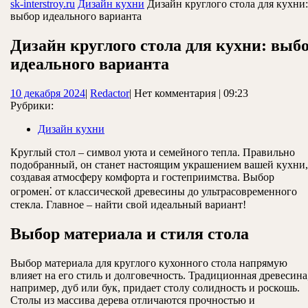
ЗАКРЫТЬ
sk-interstroy.ru
Дизайн кухни
Дизайн круглого стола для кухни:
выбор идеального варианта
Дизайн круглого стола для кухни: выб
идеального варианта
10
Redactor
10 декабря 2024
|
Redactor
|
Нет комментария
|
09:23
декабря
Рубрики:
2024
Дизайн кухни
Круглый стол – символ уюта и семейного тепла. Правильно
подобранный, он станет настоящим украшением вашей кухни,
создавая атмосферу комфорта и гостеприимства. Выбор
огромен⁚ от классической древесины до ультрасовременного
стекла. Главное – найти свой идеальный вариант!
Выбор материала и стиля стола
Выбор материала для круглого кухонного стола напрямую
влияет на его стиль и долговечность. Традиционная древесина
например, дуб или бук, придает столу солидность и роскошь.
Столы из массива дерева отличаются прочностью и