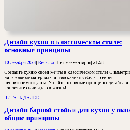
Дизайн кухни в классическом стиле:
Дизайн
основные принципы
кухни
10
Redactor
10 декабря 2024
|
Redactor
|
Нет комментария
|
21:58
в
декабря
классическом
Создайте кухню своей мечты в классическом стиле! Симметри
2024
натуральные материалы и изысканная мебель – секрет
стиле:
неповторимого уюта. Узнайте основные принципы дизайна и
основные
воплотите свою идею в жизнь!
принципы
ЧИТАТЬ
ЧИТАТЬ ДАЛЕЕ
ДАЛЕЕ
Дизайн барной стойки для кухни у окн
Дизайн
общие принципы
барной
10
Redactor