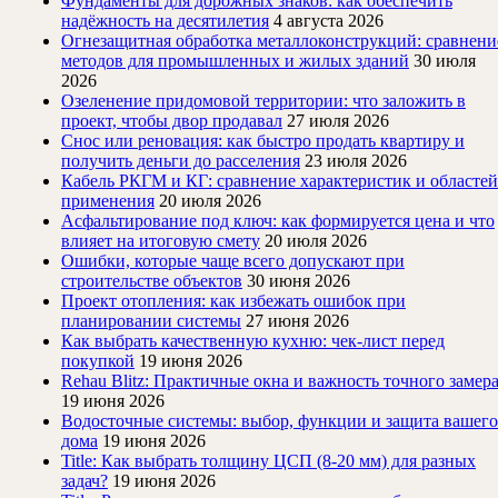
Фундаменты для дорожных знаков: как обеспечить
надёжность на десятилетия
4 августа 2026
Огнезащитная обработка металлоконструкций: сравнени
методов для промышленных и жилых зданий
30 июля
2026
Озеленение придомовой территории: что заложить в
проект, чтобы двор продавал
27 июля 2026
Снос или реновация: как быстро продать квартиру и
получить деньги до расселения
23 июля 2026
Кабель РКГМ и КГ: сравнение характеристик и областей
применения
20 июля 2026
Асфальтирование под ключ: как формируется цена и что
влияет на итоговую смету
20 июля 2026
Ошибки, которые чаще всего допускают при
строительстве объектов
30 июня 2026
Проект отопления: как избежать ошибок при
планировании системы
27 июня 2026
Как выбрать качественную кухню: чек-лист перед
покупкой
19 июня 2026
Rehau Blitz: Практичные окна и важность точного замер
19 июня 2026
Водосточные системы: выбор, функции и защита вашего
дома
19 июня 2026
Title: Как выбрать толщину ЦСП (8-20 мм) для разных
задач?
19 июня 2026