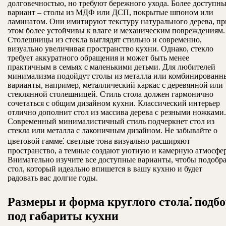
долговечностью, но требуют бережного ухода. Более доступн
вариант – столы из МДФ или ДСП, покрытые шпоном или
ламинатом. Они имитируют текстуру натурального дерева, пр
этом более устойчивы к влаге и механическим повреждениям.
Столешницы из стекла выглядят стильно и современно,
визуально увеличивая пространство кухни. Однако, стекло
требует аккуратного обращения и может быть менее
практичным в семьях с маленькими детьми. Для любителей
минимализма подойдут столы из металла или комбинированн
варианты, например, металлический каркас с деревянной или
стеклянной столешницей. Стиль стола должен гармонично
сочетаться с общим дизайном кухни. Классический интерьер
отлично дополнит стол из массива дерева с резными ножками.
Современный минималистичный стиль подчеркнет стол из
стекла или металла с лаконичным дизайном. Не забывайте о
цветовой гамме⁚ светлые тона визуально расширяют
пространство, а темные создают уютную и камерную атмосфер
Внимательно изучите все доступные варианты, чтобы подобра
стол, который идеально впишется в вашу кухню и будет
радовать вас долгие годы.
Размеры и форма круглого стола⁚ подб
под габариты кухни