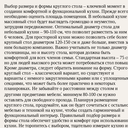
Выбор размера и формы круглого стола – ключевой момент в
создании комфортной и функциональной кухни. Прежде всего
необходимо оценить площадь помещения. В небольшой кухне
массивный стол будет выглядеть громоздко и неуместно,
затрудняя передвижение. Оптимальный диаметр стола для
небольшой кухни – 90-110 см, что позволит разместить за ним 
6 человек. Для просторной кухни можно позволить себе более
крупный стол диаметром 120-150 см и даже больше, вместив з
ним большую компанию. Важно учитывать не только диаметр
столешницы, но и высоту стола, которая должна быть
комфортной для всех членов семьи. Стандартная высота – 75 с
но для людей высокого роста может потребоваться стол повыш
Кроме диаметра, следует обратить внимание на форму. Строго
круглый стол – классический вариант, но существуют и
варианты с немного закругленными краями или с уплощенны
секциями, что может быть более практично в некоторых
планировках. Не забывайте о расстоянии между столом и
другими предметами мебели⁚ минимум 80-100 см нужно
оставлять для свободного прохода. Планируя размещение
круглого стола, продумайте, как он будет сочетаться с остальн
мебелью и техникой на кухне, чтобы создать гармоничный и
функциональный интерьер. Правильный подбор размера и
формы стола обеспечит удобство и комфорт при использовани
кухни. Не торопитесь с выбором, тщательно измерьте кухню и