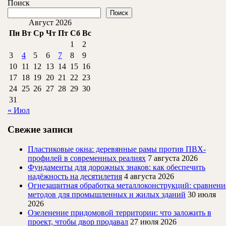
ДАЛЕЕ
Поиск
и
Поиск
све
Август 2026
Пн
Вт
Ср
Чт
Пт
Сб
Вс
1
2
3
4
5
6
7
8
9
10
11
12
13
14
15
16
17
18
19
20
21
22
23
24
25
26
27
28
29
30
31
« Июл
Свежие записи
Пластиковые окна: деревянные рамы против ПВХ-
профилей в современных реалиях
7 августа 2026
Фундаменты для дорожных знаков: как обеспечить
надёжность на десятилетия
4 августа 2026
Огнезащитная обработка металлоконструкций: сравнени
методов для промышленных и жилых зданий
30 июля
2026
Озеленение придомовой территории: что заложить в
проект, чтобы двор продавал
27 июля 2026