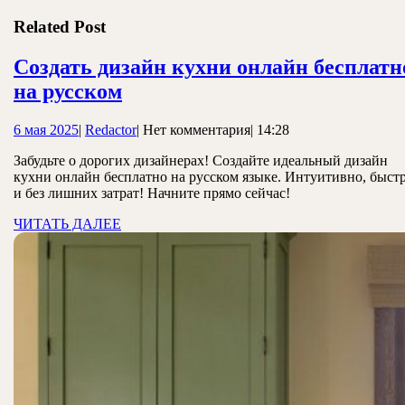
по
запись:
записям
Related Post
Создать дизайн кухни онлайн бесплатн
Создать
на русском
дизайн
6
Redactor
6 мая 2025
|
Redactor
|
Нет комментария
|
14:28
кухни
мая
онлайн
Забудьте о дорогих дизайнерах! Создайте идеальный дизайн
2025
кухни онлайн бесплатно на русском языке. Интуитивно, быст
бесплатно
и без лишних затрат! Начните прямо сейчас!
на
ЧИТАТЬ
ЧИТАТЬ ДАЛЕЕ
русском
ДАЛЕЕ