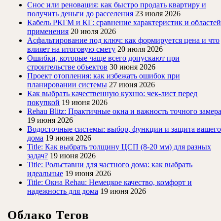
Снос или реновация: как быстро продать квартиру и
получить деньги до расселения
23 июля 2026
Кабель РКГМ и КГ: сравнение характеристик и областей
применения
20 июля 2026
Асфальтирование под ключ: как формируется цена и что
влияет на итоговую смету
20 июля 2026
Ошибки, которые чаще всего допускают при
строительстве объектов
30 июня 2026
Проект отопления: как избежать ошибок при
планировании системы
27 июня 2026
Как выбрать качественную кухню: чек-лист перед
покупкой
19 июня 2026
Rehau Blitz: Практичные окна и важность точного замер
19 июня 2026
Водосточные системы: выбор, функции и защита вашего
дома
19 июня 2026
Title: Как выбрать толщину ЦСП (8-20 мм) для разных
задач?
19 июня 2026
Title: Рольставни для частного дома: как выбрать
идеальные
19 июня 2026
Title: Окна Rehau: Немецкое качество, комфорт и
надежность для дома
19 июня 2026
Облако Тегов