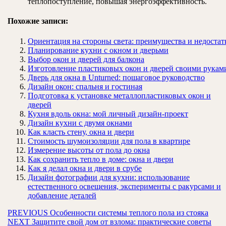
теплопоступление, повышая энергоэффективность.
Похожие записи:
Ориентация на стороны света: преимущества и недостат
Планирование кухни с окном и дверьми
Выбор окон и дверей для балкона
Изготовление пластиковых окон и дверей своими рукам
Дверь для окна в Unturned: пошаговое руководство
Дизайн окон: спальня и гостиная
Подготовка к установке металлопластиковых окон и
дверей
Кухня вдоль окна: мой личный дизайн-проект
Дизайн кухни с двумя окнами
Как класть стену, окна и двери
Стоимость шумоизоляции для пола в квартире
Измерение высоты от пола до окна
Как сохранить тепло в доме: окна и двери
Как я делал окна и двери в срубе
Дизайн фотографии для кухни: использование
естественного освещения, эксперименты с ракурсами и
добавление деталей
Навигация
Предыдущая
PREVIOUS
Особенности системы теплого пола из стояка
Следующая
запись:
NEXT
Защитите свой дом от взлома: практические советы