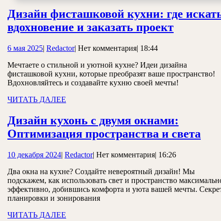
Дизайн фисташковой кухни: где искат
Дизайн
вдохновение и заказать проект
фисташк
6
Redactor
6 мая 2025
|
Redactor
|
Нет комментария
|
18:44
кухни:
мая
где
Мечтаете о стильной и уютной кухне? Идеи дизайна
2025
фисташковой кухни, которые преобразят ваше пространство!
искать
Вдохновляйтесь и создавайте кухню своей мечты!
вдохнов
ЧИТАТЬ
ЧИТАТЬ ДАЛЕЕ
и
ДАЛЕЕ
заказать
Дизайн кухонь с двумя окнами:
Диз
проект
Оптимизация пространства и света
кух
10
Redactor
10 декабря 2024
|
Redactor
|
Нет комментария
|
16:26
с
декабря
дву
Два окна на кухне? Создайте невероятный дизайн! Мы
2024
подскажем, как использовать свет и пространство максимальн
окн
эффективно, добившись комфорта и уюта вашей мечты. Секре
Опт
планировки и зонирования
про
ЧИТАТЬ
ЧИТАТЬ ДАЛЕЕ