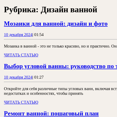
ЗАКРЫТЬ
Рубрика:
Дизайн ванной
Мо
Мозаики для ванной: дизайн и фото
дл
10
10 декабря 2024
|
01:54
ва
декабря
ди
2024
Мозаика в ванной - это не только красиво, но и практично. О
и
ЧИТАТЬ
ЧИТАТЬ СТАТЬЮ
фо
СТАТЬЮ
Выбор угловой ванны: руководство по 
10
10 декабря 2024
|
01:27
декабря
2024
Откройте для себя различные типы угловых ванн, включая вст
недостатках и особенностях, чтобы принять
ЧИТАТЬ
ЧИТАТЬ СТАТЬЮ
СТАТЬЮ
Ремон
Ремонт ванной: пошаговый план