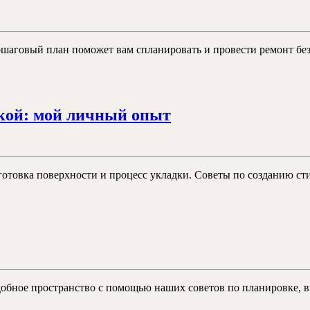
й:
дизайну
овый
 пошаговый план поможет вам спланировать и провести ремонт б
Дизайн
кой: мой личный опыт
и
отделка
ванных
отовка поверхности и процесс укладки. Советы по созданию сти
комнат
плиткой:
мой
зайн
личный
ленькой
опыт
нной
мнаты
добное пространство с помощью наших советов по планировке, 