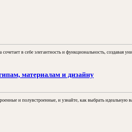
заики
я
нной:
зайн
на сочетает в себе элегантность и функциональность, создавая 
то
Выбор
типам, материалам и дизайну
угловой
ванны:
руководств
роенные и полувстроенные, и узнайте, как выбрать идеальную в
по
типам,
материалам
т
и