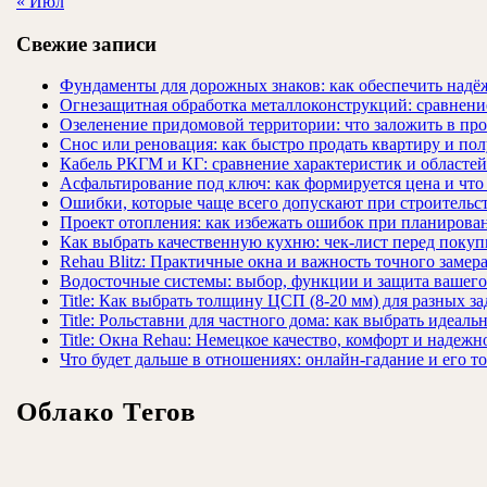
« Июл
Свежие записи
Фундаменты для дорожных знаков: как обеспечить надёж
Огнезащитная обработка металлоконструкций: сравнен
Озеленение придомовой территории: что заложить в про
Снос или реновация: как быстро продать квартиру и пол
Кабель РКГМ и КГ: сравнение характеристик и областе
Асфальтирование под ключ: как формируется цена и что
Ошибки, которые чаще всего допускают при строительст
Проект отопления: как избежать ошибок при планирова
Как выбрать качественную кухню: чек-лист перед покуп
Rehau Blitz: Практичные окна и важность точного замер
Водосточные системы: выбор, функции и защита вашего
Title: Как выбрать толщину ЦСП (8-20 мм) для разных за
Title: Рольставни для частного дома: как выбрать идеаль
Title: Окна Rehau: Немецкое качество, комфорт и надежн
Что будет дальше в отношениях: онлайн-гадание и его т
Облако Тегов