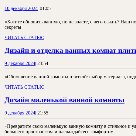
ванно
10
10 декабря 2024
|
01:05
пошаг
декабря
план
2024
«Хотите обновить ванную, но не знаете, с чего начать? Наш
секреты
ЧИТАТЬ
ЧИТАТЬ СТАТЬЮ
СТАТЬЮ
Дизайн и отделка ванных комнат плит
9
9 декабря 2024
|
23:54
декабря
2024
«Обновление ванной комнаты плиткой: выбор материала, подг
ЧИТАТЬ
ЧИТАТЬ СТАТЬЮ
СТАТЬЮ
Ди
Дизайн маленькой ванной комнаты
ма
9
9 декабря 2024
|
21:55
ва
декабря
ко
2024
«Превратите свою маленькую ванную комнату в стильное и у
большего пространства и наслаждайтесь комфортом