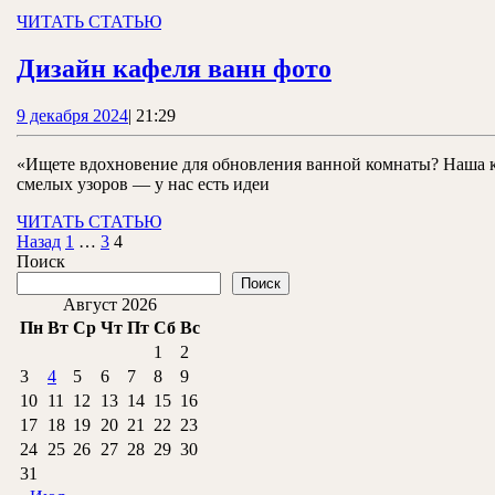
ЧИТАТЬ
ЧИТАТЬ СТАТЬЮ
СТАТЬЮ
Дизайн
Дизайн кафеля ванн фото
кафеля
9
9 декабря 2024
|
21:29
ванн
декабря
фото
2024
«Ищете вдохновение для обновления ванной комнаты? Наша ко
смелых узоров — у нас есть идеи
ЧИТАТЬ
ЧИТАТЬ СТАТЬЮ
Пагинация
СТАТЬЮ
Назад
1
…
3
4
Поиск
записей
Поиск
Август 2026
Пн
Вт
Ср
Чт
Пт
Сб
Вс
1
2
3
4
5
6
7
8
9
10
11
12
13
14
15
16
17
18
19
20
21
22
23
24
25
26
27
28
29
30
31