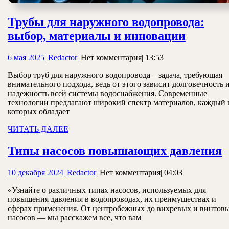
Трубы для наружного водопровода:
Трубы
выбор, материалы и инновации
для
6
Redactor
6 мая 2025
|
Redactor
|
Нет комментария
|
13:53
наружн
мая
водопро
Выбор труб для наружного водопровода – задача, требующая
2025
внимательного подхода, ведь от этого зависит долговечность 
выбор,
надежность всей системы водоснабжения. Современные
матери
технологии предлагают широкий спектр материалов, каждый 
которых обладает
и
ЧИТАТЬ
ЧИТАТЬ ДАЛЕЕ
иннова
ДАЛЕЕ
Типы насосов повышающих давления
н
10
Redactor
10 декабря 2024
|
Redactor
|
Нет комментария
|
04:03
декабря
д
«Узнайте о различных типах насосов, используемых для
2024
повышения давления в водопроводах, их преимуществах и
сферах применения. От центробежных до вихревых и винтов
насосов — мы расскажем все, что вам