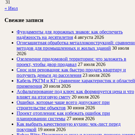
31
« Июл
Свежие записи
Фундаменты для дорожных знаков: как обеспечить
надёжность на десятилетия
4 августа 2026
Огнезащитная обработка металлоконструкций: сравнени
методов для промышленных и жилых зданий
30 июля
2026
Озеленение придомовой территории: что заложить в
проект, чтобы двор продавал
27 июля 2026
Снос или реновация: как быстро продать квартиру и
получить деньги до расселения
23 июля 2026
Кабель РКГМ и КГ: сравнение характеристик и областей
применения
20 июля 2026
Асфальтирование под ключ: как формируется цена и что
влияет на итоговую смету
20 июля 2026
Ошибки, которые чаще всего допускают при
строительстве объектов
30 июня 2026
Проект отопления: как избежать ошибок при
планировании системы
27 июня 2026
Как выбрать качественную кухню: чек-лист перед
покупкой
19 июня 2026
Rehau Blitz: Практичные окна и важность точного замер