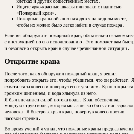
клетках и других общественных местах․
Ищите ярко-красные шкафы или знаки с надписью
«Пожарный кран»․
Пожарные краны обычно находятся на видном месте‚
чтобы их можно было легко найти в случае пожара․
Если вы обнаружите пожарный кран‚ обязательно ознакомьтес
с инструкцией по его использованию․ Это поможет вам быст
и безопасно открыть кран в случае чрезвычайной ситуации․
Открытие крана
После того‚ как я обнаружил пожарный кран‚ я решил
попробовать открыть его‚ чтобы убедиться‚ что он работает․ 
схватился за колесо и повернул его с усилием․ Кран открылся 
громким шипением‚ и вода хлынула из него․
Я был впечатлен силой потока воды․ Кран обеспечивал
мощную струю воды‚ которая могла легко сбить с ног взросло
человека․ Я быстро закрыл кран‚ повернув колесо против
часовой стрелки․
Во время учений я узнал‚ что пожарные краны предназначены