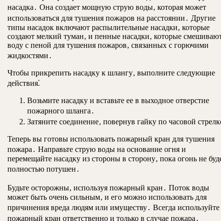
насадка․ Она создает мощную струю воды‚ которая может
использоваться для тушения пожаров на расстоянии․ Другие
типы насадок включают распылительные насадки‚ которые
создают мелкий туман‚ и пенные насадки‚ которые смешиваю
воду с пеной для тушения пожаров‚ связанных с горючими
жидкостями․
Чтобы прикрепить насадку к шлангу‚ выполните следующие
действия⁚
Возьмите насадку и вставьте ее в выходное отверстие
пожарного шланга․
Затяните соединение‚ повернув гайку по часовой стрелк
Теперь вы готовы использовать пожарный кран для тушения
пожара․ Направьте струю воды на основание огня и
перемещайте насадку из стороны в сторону‚ пока огонь не буд
полностью потушен․
Будьте осторожны‚ используя пожарный кран․ Поток воды
может быть очень сильным‚ и его можно использовать для
причинения вреда людям или имуществу․ Всегда используйте
пожарный кран ответственно и только в случае пожара․