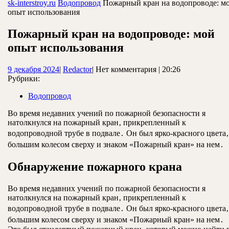
ЗАКРЫТЬ
sk-interstroy.ru
Водопровод
Пожарный кран на водопроводе: м
опыт использования
Пожарный кран на водопроводе: мой
опыт использования
9
Redactor
9 декабря 2024
|
Redactor
|
Нет комментария
|
20:26
декабря
Рубрики:
2024
Водопровод
Во время недавних учений по пожарной безопасности я
натолкнулся на пожарный кран‚ прикрепленный к
водопроводной трубе в подвале․ Он был ярко-красного цвета‚
большим колесом сверху и знаком «Пожарный кран» на нем․
Обнаружение пожарного крана
Во время недавних учений по пожарной безопасности я
натолкнулся на пожарный кран‚ прикрепленный к
водопроводной трубе в подвале․ Он был ярко-красного цвета‚
большим колесом сверху и знаком «Пожарный кран» на нем․