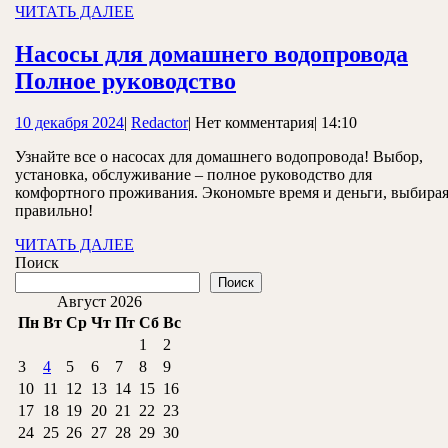
ЧИТАТЬ
ЧИТАТЬ ДАЛЕЕ
ДАЛЕЕ
Насосы для домашнего водопровода
Насосы
Полное руководство
для
10
Redactor
10 декабря 2024
|
Redactor
|
Нет комментария
|
14:10
домашнего
декабря
водопровода
Узнайте все о насосах для домашнего водопровода! Выбор,
2024
установка, обслуживание – полное руководство для
Полное
комфортного проживания. Экономьте время и деньги, выбира
руководство
правильно!
ЧИТАТЬ
ЧИТАТЬ ДАЛЕЕ
ДАЛЕЕ
Поиск
Поиск
Август 2026
Пн
Вт
Ср
Чт
Пт
Сб
Вс
1
2
3
4
5
6
7
8
9
10
11
12
13
14
15
16
17
18
19
20
21
22
23
24
25
26
27
28
29
30