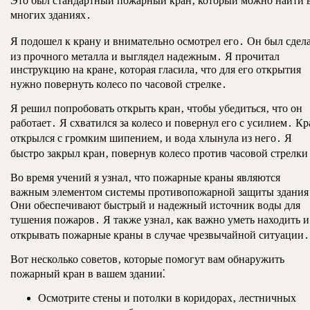
Это был стандартный пожарный кран‚ который можно найти 
многих зданиях․
Я подошел к крану и внимательно осмотрел его․ Он был сдел
из прочного металла и выглядел надежным․ Я прочитал
инструкцию на кране‚ которая гласила‚ что для его открытия
нужно повернуть колесо по часовой стрелке․
Я решил попробовать открыть кран‚ чтобы убедиться‚ что он
работает․ Я схватился за колесо и повернул его с усилием․ Кр
открылся с громким шипением‚ и вода хлынула из него․ Я
быстро закрыл кран‚ повернув колесо против часовой стрелки
Во время учений я узнал‚ что пожарные краны являются
важным элементом системы противопожарной защиты здания
Они обеспечивают быстрый и надежный источник воды для
тушения пожаров․ Я также узнал‚ как важно уметь находить и
открывать пожарные краны в случае чрезвычайной ситуации․
Вот несколько советов‚ которые помогут вам обнаружить
пожарный кран в вашем здании⁚
Осмотрите стены и потолки в коридорах‚ лестничных