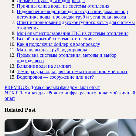
Диаметр трубы для водопровода
Причины слива воды из системы отопления
Подключение водопровода в отсутствие дома: выбор
источника воды, прокладка труб и установка насоса
Опыт использования двухконтурного котла для системы
отопления
Мой опыт использования ГВС из системы отопления
Все об открытой системе отопления
Как я подключил бойлер к водопроводу
Материалы для труб водопровода
Промывка системы отопления: методы и выбор
подходящего
Влияние воды на ламинат
Температура воды для системы отопления: мой опыт
Водопровод — сооружение или нет?
Навигация
Предыдущая
PREVIOUS
Дома с белым фасадом: мой опыт
Следующая
запись:
NEXT
Ламинат для тёплого инфракрасного пола: мой личный
по
запись:
опыт
записям
Related Post