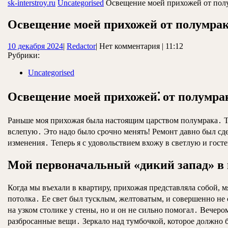
ЗАКРЫТЬ
sk-interstroy.ru
Uncategorised
Освещение моей прихожей от пол
Освещение моей прихожей от полумра
10
Redactor
10 декабря 2024
|
Redactor
|
Нет комментария
|
11:12
декабря
Рубрики:
2024
Uncategorised
Освещение моей прихожей⁚ от полумра
Раньше моя прихожая была настоящим царством полумрака․ Ту
вслепую․ Это надо было срочно менять! Ремонт давно был сд
изменения․ Теперь я с удовольствием вхожу в светлую и го
Мой первоначальный «дикий запад» в
Когда мы въехали в квартиру, прихожая представляла собой, 
потолка․ Ее свет был тусклым, желтоватым, и совершенно не
на узком столике у стены, но и он не сильно помогал․ Вечеро
разбросанные вещи․ Зеркало над тумбочкой, которое должно б