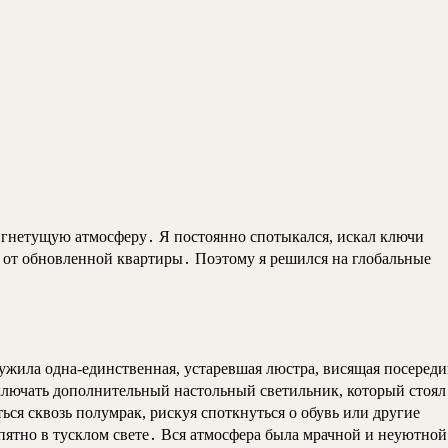
я гнетущую атмосферу․ Я постоянно спотыкался, искал ключи
е от обновленной квартиры․ Поэтому я решился на глобальные
лужила одна-единственная, устаревшая люстра, висящая посеред
ключать дополнительный настольный светильник, который стоял
ться сквозь полумрак, рискуя споткнуться о обувь или другие
пятно в тусклом свете․ Вся атмосфера была мрачной и неуютной