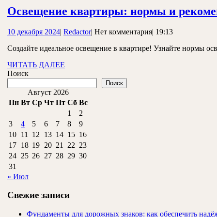
Освещение квартиры: нормы и реком
10
Redactor
10 декабря 2024
|
Redactor
|
Нет комментария
|
19:13
декабря
Создайте идеальное освещение в квартире! Узнайте нормы ос
2024
ЧИТАТЬ
ЧИТАТЬ ДАЛЕЕ
ДАЛЕЕ
Поиск
Поиск
Август 2026
Пн
Вт
Ср
Чт
Пт
Сб
Вс
1
2
3
4
5
6
7
8
9
10
11
12
13
14
15
16
17
18
19
20
21
22
23
24
25
26
27
28
29
30
31
« Июл
Свежие записи
Фундаменты для дорожных знаков: как обеспечить надёж