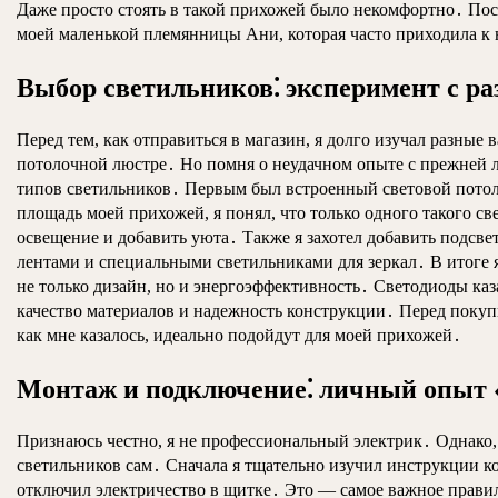
Даже просто стоять в такой прихожей было некомфортно․ Посто
моей маленькой племянницы Ани, которая часто приходила к 
Выбор светильников⁚ эксперимент с р
Перед тем, как отправиться в магазин, я долго изучал разны
потолочной люстре․ Но помня о неудачном опыте с прежней лю
типов светильников․ Первым был встроенный световой потол
площадь моей прихожей, я понял, что только одного такого 
освещение и добавить уюта․ Также я захотел добавить подсве
лентами и специальными светильниками для зеркал․ В итоге я
не только дизайн, но и энергоэффективность․ Светодиоды ка
качество материалов и надежность конструкции․ Перед покупк
как мне казалось, идеально подойдут для моей прихожей․
Монтаж и подключение⁚ личный опыт 
Признаюсь честно, я не профессиональный электрик․ Однако,
светильников сам․ Сначала я тщательно изучил инструкции ко
отключил электричество в щитке․ Это — самое важное правило