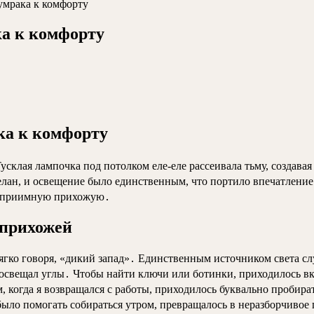
умрака к комфорту
ка к комфорту
ка к комфорту
склая лампочка под потолком еле-еле рассеивала тьму, создава
елан, и освещение было единственным, что портило впечатлени
степриимную прихожую․
 прихожей
мягко говоря, «дикий запад»․ Единственным источником света с
 освещал углы․ Чтобы найти ключи или ботинки, приходилось в
м, когда я возвращался с работы, приходилось буквально пробира
ыло помогать собираться утром, превращалось в неразборчивое 