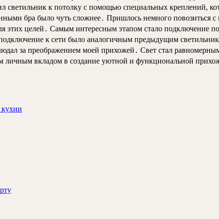
пил светильник к потолку с помощью специальных креплений, к
нными бра было чуть сложнее․ Пришлось немного повозиться с п
ля этих целей․ Самым интересным этапом стало подключение по
а подключение к сети было аналогичным предыдущим светильник
людал за преображением моей прихожей․ Свет стал равномерным 
оим личным вкладом в создание уютной и функциональной прихо
 кухни
орту