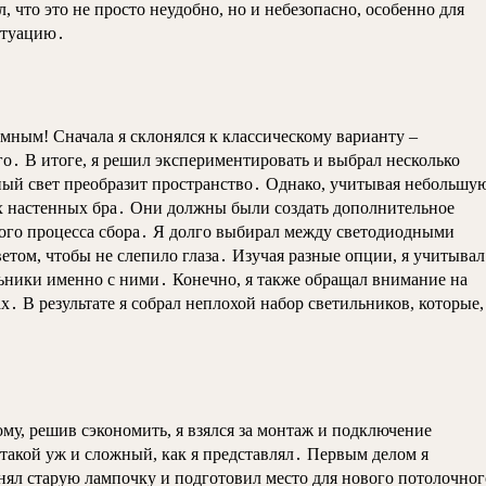
 что это не просто неудобно, но и небезопасно, особенно для
ситуацию․
омным! Сначала я склонялся к классическому варианту –
о․ В итоге, я решил экспериментировать и выбрал несколько
ный свет преобразит пространство․ Однако, учитывая небольшу
ных настенных бра․ Они должны были создать дополнительное
тного процесса сбора․ Я долго выбирал между светодиодными
етом, чтобы не слепило глаза․ Изучая разные опции, я учитывал
льники именно с ними․ Конечно, я также обращал внимание на
․ В результате я собрал неплохой набор светильников, которые,
му, решив сэкономить, я взялся за монтаж и подключение
такой уж и сложный, как я представлял․ Первым делом я
снял старую лампочку и подготовил место для нового потолочног