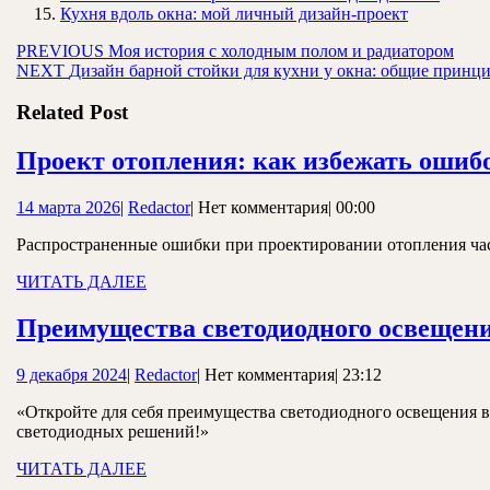
Кухня вдоль окна: мой личный дизайн-проект
Навигация
Предыдущая
PREVIOUS
Моя история с холодным полом и радиатором
Следующая
запись:
NEXT
Дизайн барной стойки для кухни у окна: общие принц
по
запись:
записям
Related Post
Проект отопления: как избежать ошиб
14
Redactor
14 марта 2026
|
Redactor
|
Нет комментария
|
00:00
марта
Распространенные ошибки при проектировании отопления частн
2026
ЧИТАТЬ
ЧИТАТЬ ДАЛЕЕ
ДАЛЕЕ
Преимущества светодиодного освещени
9
Redactor
9 декабря 2024
|
Redactor
|
Нет комментария
|
23:12
декабря
«Откройте для себя преимущества светодиодного освещения в
2024
светодиодных решений!»
ЧИТАТЬ
ЧИТАТЬ ДАЛЕЕ
ДАЛЕЕ