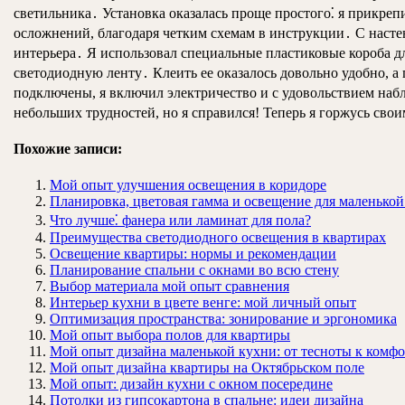
светильника․ Установка оказалась проще простого⁚ я прикре
осложнений, благодаря четким схемам в инструкции․ С насте
интерьера․ Я использовал специальные пластиковые короба д
светодиодную ленту․ Клеить ее оказалось довольно удобно, 
подключены, я включил электричество и с удовольствием наб
небольших трудностей, но я справился! Теперь я горжусь св
Похожие записи:
Мой опыт улучшения освещения в коридоре
Планировка, цветовая гамма и освещение для маленькой
Что лучше⁚ фанера или ламинат для пола?
Преимущества светодиодного освещения в квартирах
Освещение квартиры: нормы и рекомендации
Планирование спальни с окнами во всю стену
Выбор материала мой опыт сравнения
Интерьер кухни в цвете венге: мой личный опыт
Оптимизация пространства: зонирование и эргономика
Мой опыт выбора полов для квартиры
Мой опыт дизайна маленькой кухни: от тесноты к комф
Мой опыт дизайна квартиры на Октябрьском поле
Мой опыт: дизайн кухни с окном посередине
Потолки из гипсокартона в спальне: идеи дизайна