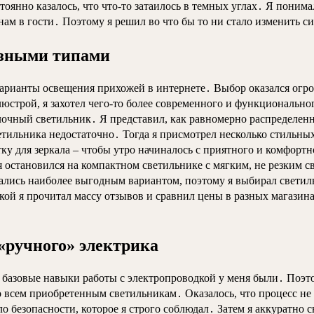
янно казалось, что что-то затаилось в темных углах․ Я понимал,
нам в гости․ Поэтому я решил во что бы то ни стало изменить 
азными типами
е варианты освещения прихожей в интернете․ Выбор оказался огр
строй, я захотел чего-то более современного и функциональног
очный светильник․ Я представил, как равномерно распределен
светильника недостаточно․ Тогда я присмотрел несколько стиль
тку для зеркала – чтобы утро начиналось с приятного и комфор
 остановился на компактном светильнике с мягким, не резким св
зались наиболее выгодным вариантом, поэтому я выбирал свети
ой я прочитал массу отзывов и сравнил цены в разных магазинах
«ручного» электрика
 базовые навыки работы с электропроводкой у меня были․ Поэто
 всем приобретенным светильникам․ Оказалось, что процесс не 
 безопасности, которое я строго соблюдал․ Затем я аккуратно 