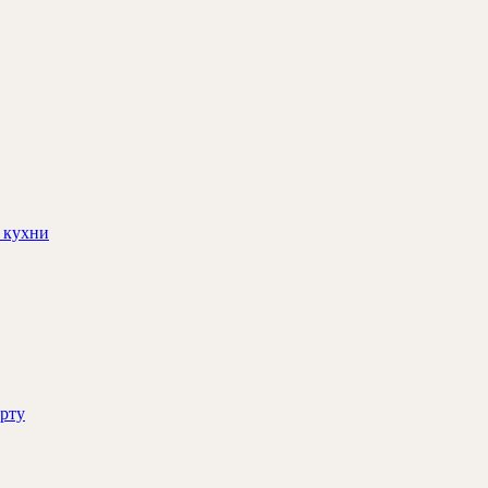
 кухни
орту