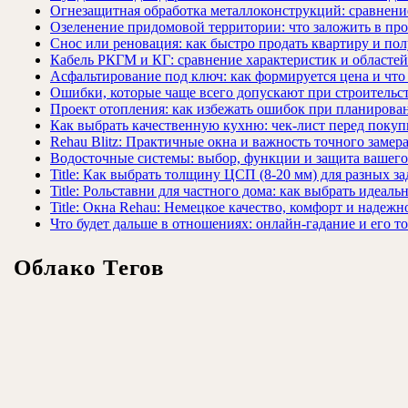
Огнезащитная обработка металлоконструкций: сравнен
Озеленение придомовой территории: что заложить в про
Снос или реновация: как быстро продать квартиру и пол
Кабель РКГМ и КГ: сравнение характеристик и областе
Асфальтирование под ключ: как формируется цена и что
Ошибки, которые чаще всего допускают при строительст
Проект отопления: как избежать ошибок при планирова
Как выбрать качественную кухню: чек-лист перед покуп
Rehau Blitz: Практичные окна и важность точного замер
Водосточные системы: выбор, функции и защита вашего
Title: Как выбрать толщину ЦСП (8-20 мм) для разных за
Title: Рольставни для частного дома: как выбрать идеаль
Title: Окна Rehau: Немецкое качество, комфорт и надежн
Что будет дальше в отношениях: онлайн-гадание и его т
Облако Тегов