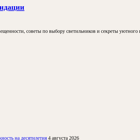
Освещение
ендации
квартиры:
нормы
и
вещенности, советы по выбору светильников и секреты уютного 
рекомендации
ность на десятилетия
4 августа 2026