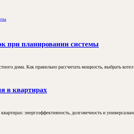
ипы
Проект
ок при планировании системы
отопления
как
избежать
ого дома. Как правильно рассчитать мощность, выбрать котел и
ошибок
при
Преимущества
я в квартирах
планирова
светодиодного
системы
освещения
в
 квартирах: энергоэффективность, долговечность и универсаль
квартирах