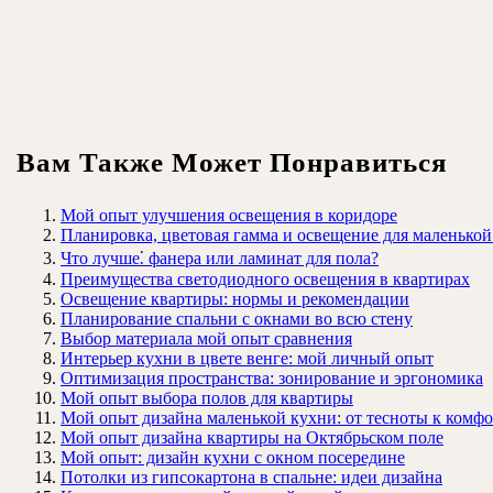
Вам Также Может Понравиться
Мой опыт улучшения освещения в коридоре
Планировка, цветовая гамма и освещение для маленькой
Что лучше⁚ фанера или ламинат для пола?
Преимущества светодиодного освещения в квартирах
Освещение квартиры: нормы и рекомендации
Планирование спальни с окнами во всю стену
Выбор материала мой опыт сравнения
Интерьер кухни в цвете венге: мой личный опыт
Оптимизация пространства: зонирование и эргономика
Мой опыт выбора полов для квартиры
Мой опыт дизайна маленькой кухни: от тесноты к комф
Мой опыт дизайна квартиры на Октябрьском поле
Мой опыт: дизайн кухни с окном посередине
Потолки из гипсокартона в спальне: идеи дизайна